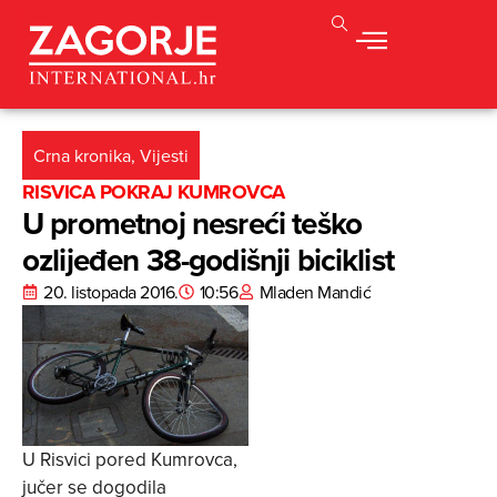
Crna kronika
,
Vijesti
RISVICA POKRAJ KUMROVCA
U prometnoj nesreći teško
ozlijeđen 38-godišnji biciklist
20. listopada 2016.
10:56
Mladen Mandić
U Risvici pored Kumrovca,
jučer se dogodila