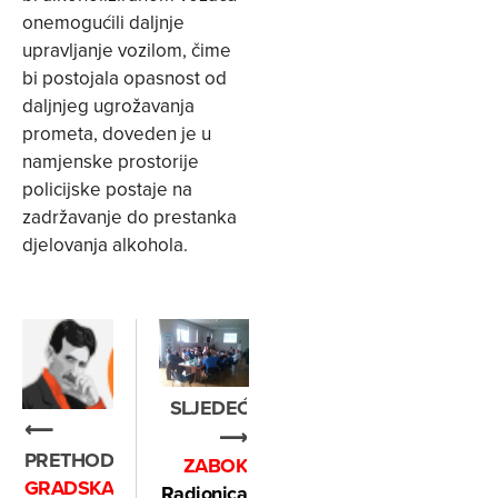
onemogućili daljnje
upravljanje vozilom, čime
bi postojala opasnost od
daljnjeg ugrožavanja
prometa, doveden je u
namjenske prostorije
policijske postaje na
zadržavanje do prestanka
djelovanja alkohola.
SLJEDEĆE
⟵
⟶
PRETHODNO
ZABOK
GRADSKA
Radionica