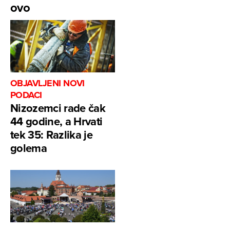
ovo
OBJAVLJENI NOVI
PODACI
Nizozemci rade čak
44 godine, a Hrvati
tek 35: Razlika je
golema