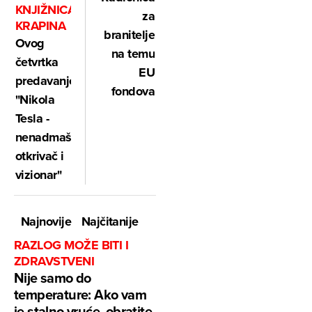
KNJIŽNICA
za
KRAPINA
branitelje
Ovog
na temu
četvrtka
EU
predavanje
fondova
"Nikola
Tesla -
nenadmašni
otkrivač i
vizionar"
Najnovije
Najčitanije
RAZLOG MOŽE BITI I
ZDRAVSTVENI
Nije samo do
temperature: Ako vam
je stalno vruće, obratite