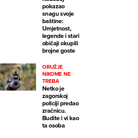
pokazao
snagu svoje
baštine:
Umjetnost,
legende i stari
običaji okupili
brojne goste
ORUŽJE
NIKOME NE
TREBA
Netko je
zagorskoj
policiji predao
zračnicu.
Budite i vi kao
ta osoba