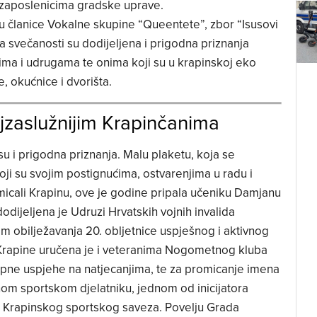
m zaposlenicima gradske uprave.
 članice Vokalne skupine “Queentete”, zbor “Isusovi
Na svečanosti su dodijeljena i prigodna priznanja
ima i udrugama te onima koji su u krapinskoj eko
e, okućnice i dvorišta.
jzaslužnijim Krapinčanima
u i prigodna priznanja. Malu plaketu, koja se
oji su svojim postignućima, ostvarenjima u radu i
micali Krapinu, ove je godine pripala učeniku Damjanu
odijeljena je Udruzi Hrvatskih vojnih invalida
 obilježavanja 20. obljetnice uspješnog i aktivnog
Krapine uručena je i veteranima Nogometnog kluba
pne uspjehe na natjecanjima, te za promicanje imena
nom sportskom djelatniku, jednom od inicijatora
– Krapinskog sportskog saveza. Povelju Grada