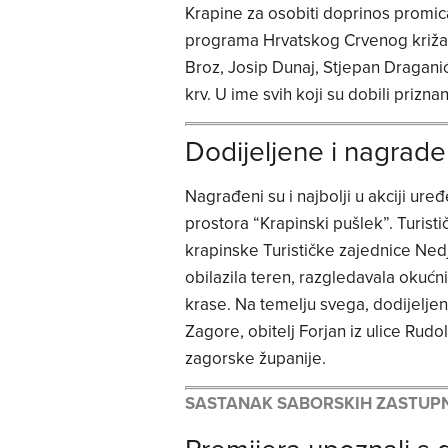
Krapine za osobiti doprinos promica
programa Hrvatskog Crvenog križa, z
Broz, Josip Dunaj, Stjepan Draganić
krv. U ime svih koji su dobili prizna
Dodijeljene i nagrade
Nagrađeni su i najbolji u akciji ure
prostora “Krapinski pušlek”. Turisti
krapinske Turističke zajednice Nedje
obilazila teren, razgledavala okućni
krase. Na temelju svega, dodijeljena
Zagore, obitelj Forjan iz ulice Rudo
zagorske županije.
SASTANAK SABORSKIH ZASTUPN