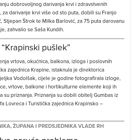
nju dobrovoljnog darivanja krvi i zdravstvenih
a darivanje krvi više od sto puta, dobili su Franjo
, Stjepan Štrok te Milka Barlović, za 75 puta darovanu
nje, zahvalio se Saša Kundih.
 “Krapinski pušlek”
đenja vrtova, okućnica, balkona, izloga i poslovnih
čka zajednica Krapine, istaknula je direktorica
ljka Vodolšak, cijele je godine fotografirala izloge,
ce, vrtove, balkone i hortikulturne elemente koji ih
 su priznanja. Priznanja su dobili obitelj Gumbas iz
lfa Lovreca i Turistička zajednica Krapinsko –
IKA, ŽUPANA I PREDSJEDNIKA VLADE RH