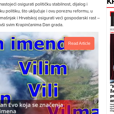
K
stojeći osigurati političku stabilnost, dijalog i
u politiku, što uključuje i ovu poreznu reformu, u
amašnjak i Hrvatskoj osigurati veći gospodarski rast –
tavši svim Krapinčanima Dan grada.
Read Article