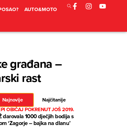
 POSAO?
AUTO&MOTO
ke građana –
ski rast
Najnovije
Najčitanije
EPI OBIČAJ POKRENUT JOŠ 2019.
 darovala 1000 dječjih bodija s
om ‘Zagorje – bajka na dlanu’