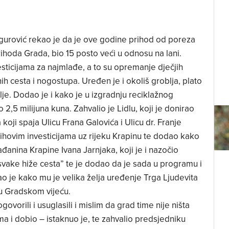
gurović rekao je da je ove godine prihod od poreza
rihoda Grada, bio 15 posto veći u odnosu na lani.
ticijama za najmlađe, a to su opremanje dječjih
nih cesta i nogostupa. Uređen je i okoliš groblja, plato
je. Dodao je i kako je u izgradnju reciklažnog
 2,5 milijuna kuna. Zahvalio je Lidlu, koji je donirao
koji spaja Ulicu Frana Galovića i Ulicu dr. Franje
hovim investicijama uz rijeku Krapinu te dodao kako
anina Krapine Ivana Jarnjaka, koji je i nazočio
svake hiže cesta” te je dodao da je sada u programu i
ao je kako mu je velika želja uređenje Trga Ljudevita
 u Gradskom vijeću.
vorili i usuglasili i mislim da grad time nije ništa
a i dobio – istaknuo je, te zahvalio predsjedniku