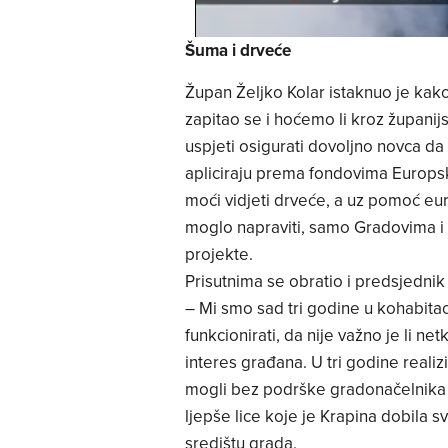
Šuma i drveće
Župan Željko Kolar istaknuo je kako
zapitao se i hoćemo li kroz župani
uspjeti osigurati dovoljno novca da b
apliciraju prema fondovima Europsk
moći vidjeti drveće, a uz pomoć eu
moglo napraviti, samo Gradovima i
projekte.
Prisutnima se obratio i predsjednik
– Mi smo sad tri godine u kohabitac
funkcionirati, da nije važno je li netk
interes građana. U tri godine realiz
mogli bez podrške gradonačelnika i 
ljepše lice koje je Krapina dobil
središtu grada.