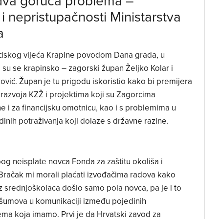
 dva goruća problema –
 nepristupačnosti Ministarstva
a
adskog vijeća Krapine povodom Dana grada, u
i su se krapinsko – zagorski župan Željko Kolar i
vić. Župan je tu prigodu iskoristio kako bi premijera
razvoja KZŽ i projektima koji su Zagorcima
ne i za financijsku omotnicu, kao i s problemima u
nih potraživanja koji dolaze s državne razine.
g neisplate novca Fonda za zaštitu okoliša i
Bračak mi morali plaćati izvođačima radova kako
voz srednjoškolaca došlo samo pola novca, pa je i to
a šumova u komunikaciji između pojedinih
ema koja imamo. Prvi je da Hrvatski zavod za