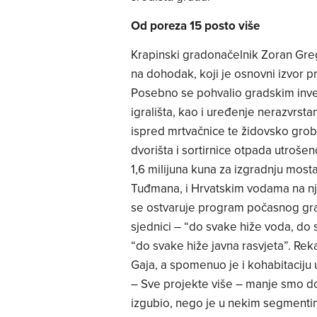
Od poreza 15 posto više
Krapinski gradonačelnik Zoran Gre
na dohodak, koji je osnovni izvor p
Posebno se pohvalio gradskim inves
igrališta, kao i uređenje nerazvrsta
ispred mrtvačnice te židovsko grobl
dvorišta i sortirnice otpada utrošeno
1,6 milijuna kuna za izgradnju mosta 
Tuđmana, i Hrvatskim vodama na nji
se ostvaruje program počasnog građ
sjednici – “do svake hiže voda, do 
“do svake hiže javna rasvjeta”. Rek
Gaja, a spomenuo je i kohabitaciju
– Sve projekte više – manje smo dogo
izgubio, nego je u nekim segmentim