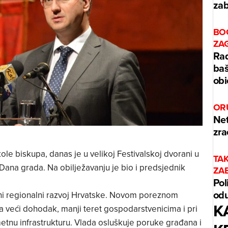
zab
BO
ZA
Rad
baš
obi
OR
Net
zra
ole biskupa, danas je u velikoj Festivalskoj dvorani u
TA
Dana grada. Na obilježavanju je bio i predsjednik
ZA
Pol
odu
ni regionalni razvoj Hrvatske. Novom poreznom
K
veći dohodak, manji teret gospodarstvenicima i pri
etnu infrastrukturu. Vlada osluškuje poruke građana i