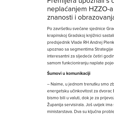
Premijera upoznali s
neplaćanjem HZZO-a i
znanosti i obrazovanj
Po završetku svečane sjednice Gr
krapinskoj Gradskoj knjižnici sastal
predsjednik Vlade RH Andrej Plenko
upoznao sa segmentima Strategije 
interesantni za sljedeće četiri godi
samom funkcioniranju naplate pojedi
Šumovi u komunikaciji
– Naime, u jednom trenutku smo zbo
energetsku učinkovitost za dvorac 
bismo bili u valuti, dok je za prije
Županija servisirala. Još uvijek im
ministarstava. Dva su ključna probl