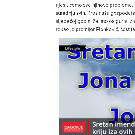
riješit ćemo sve njihove probleme, na
suradnju svih. Kroz našu gospodarsk
sljedećoj godini želimo osigurati z
rekao je premijer Plenković, česti