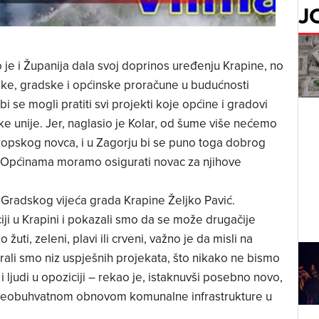
J
 je i Županija dala svoj doprinos uređenju Krapine, no
jske, gradske i općinske proračune u budućnosti
i se mogli pratiti svi projekti koje općine i gradovi
e unije. Jer, naglasio je Kolar, od šume više nećemo
ropskog novca, i u Zagorju bi se puno toga dobrog
 Općinama moramo osigurati novac za njihove
 Gradskog vijeća grada Krapine Željko Pavić.
iji u Krapini i pokazali smo da se može drugačije
o žuti, zeleni, plavi ili crveni, važno je da misli na
irali smo niz uspješnih projekata, što nikako ne bismo
ljudi u opoziciji – rekao je, istaknuvši posebno novo,
a sveobuhvatnom obnovom komunalne infrastrukture u