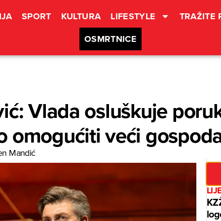
JA
SPORT
KULTURA
LIFESTYLE
TRAŽITE
OSMRTNICE
ić: Vlada osluškuje poru
 omogućiti veći gospodar
en Mandić
LIJ
KZŽ
log