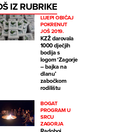
OŠ IZ RUBRIKE
LIJEPI OBIČAJ
POKRENUT
JOŠ 2019.
KZŽ darovala
1000 dječjih
bodija s
logom ‘Zagorje
– bajka na
dlanu’
zabočkom
rodilištu
BOGAT
PROGRAM U
SRCU
ZAGORJA
Radoboj