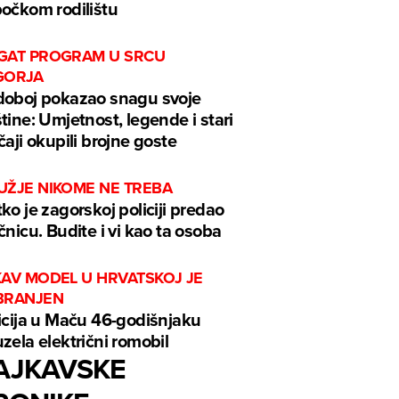
očkom rodilištu
GAT PROGRAM U SRCU
GORJA
oboj pokazao snagu svoje
tine: Umjetnost, legende i stari
čaji okupili brojne goste
UŽJE NIKOME NE TREBA
ko je zagorskoj policiji predao
čnicu. Budite i vi kao ta osoba
KAV MODEL U HRVATSKOJ JE
BRANJEN
icija u Maču 46-godišnjaku
zela električni romobil
AJKAVSKE