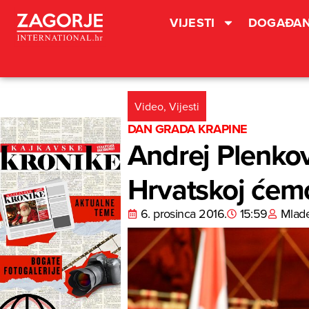
VIJESTI
DOGAĐAN
Video
,
Vijesti
DAN GRADA KRAPINE
Andrej Plenkov
Hrvatskoj ćemo
6. prosinca 2016.
15:59
Mlad