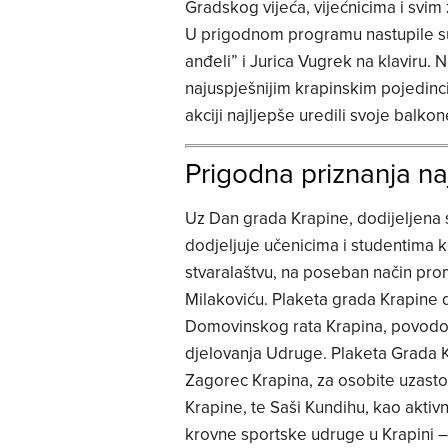
Gradskog vijeća, vijećnicima i svi
U prigodnom programu nastupile su
anđeli” i Jurica Vugrek na klaviru. 
najuspješnijim krapinskim pojedinc
akciji najljepše uredili svoje balkon
Prigodna priznanja na
Uz Dan grada Krapine, dodijeljena s
dodjeljuje učenicima i studentima k
stvaralaštvu, na poseban način pro
Milakoviću. Plaketa grada Krapine d
Domovinskog rata Krapina, povodom
djelovanja Udruge. Plaketa Grada 
Zagorec Krapina, za osobite uzasto
Krapine, te Saši Kundihu, kao aktiv
krovne sportske udruge u Krapini 