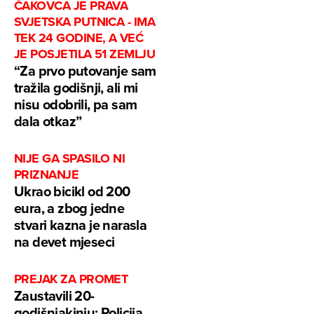
ČAKOVCA JE PRAVA
SVJETSKA PUTNICA - IMA
TEK 24 GODINE, A VEĆ
JE POSJETILA 51 ZEMLJU
“Za prvo putovanje sam
tražila godišnji, ali mi
nisu odobrili, pa sam
dala otkaz”
NIJE GA SPASILO NI
PRIZNANJE
Ukrao bicikl od 200
eura, a zbog jedne
stvari kazna je narasla
na devet mjeseci
PREJAK ZA PROMET
Zaustavili 20-
godišnjakinju: Policija