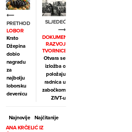
⟵
SLJEDEĆE
PRETHODNO
⟶
LOBOR
DOKUMENTIRANI
Krsto
RAZVOJ
Džepina
TVORNICE
dobio
Otvara se
nagradu
izložba o
za
položaju
najbolju
radnica u
loborsku
zabočkom
devenicu
ZIVT-u
Najnovije
Najčitanije
ANA KRČELIĆ IZ