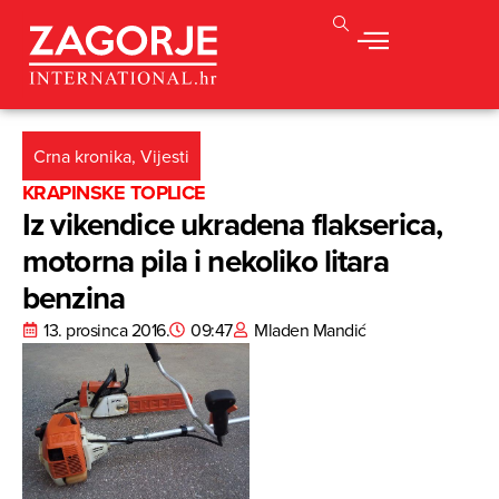
Crna kronika
,
Vijesti
KRAPINSKE TOPLICE
Iz vikendice ukradena flakserica,
motorna pila i nekoliko litara
benzina
13. prosinca 2016.
09:47
Mladen Mandić