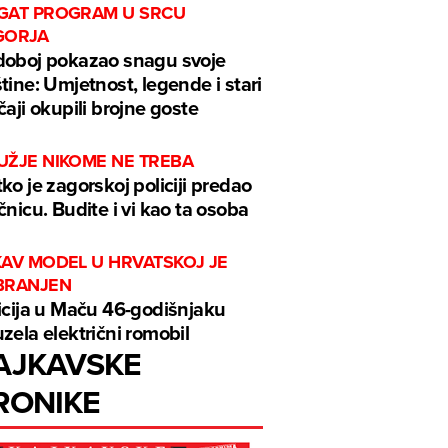
GAT PROGRAM U SRCU
GORJA
oboj pokazao snagu svoje
tine: Umjetnost, legende i stari
čaji okupili brojne goste
UŽJE NIKOME NE TREBA
ko je zagorskoj policiji predao
čnicu. Budite i vi kao ta osoba
KAV MODEL U HRVATSKOJ JE
BRANJEN
icija u Maču 46-godišnjaku
zela električni romobil
AJKAVSKE
RONIKE