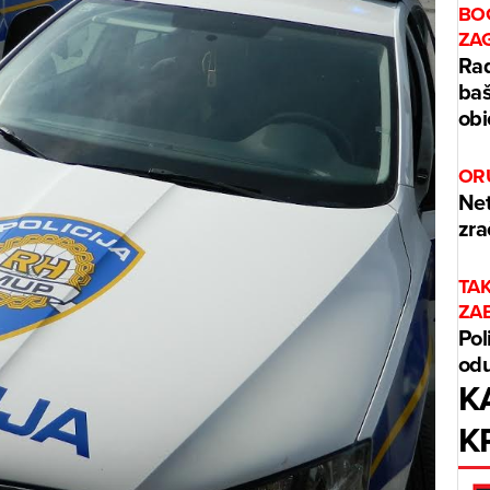
BO
ZA
Rad
baš
obi
OR
Net
zra
TA
ZA
Pol
odu
K
K