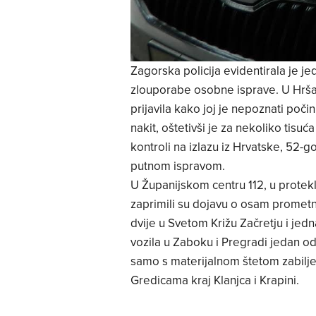
Zagorska policija evidentirala je j
zlouporabe osobne isprave. U Hršak
prijavila kako joj je nepoznati poči
nakit, oštetivši je za nekoliko tisu
kontroli na izlazu iz Hrvatske, 52-
putnom ispravom.
U Županijskom centru 112, u protek
zaprimili su dojavu o osam prometni
dvije u Svetom Križu Začretju i jed
vozila u Zaboku i Pregradi jedan 
samo s materijalnom štetom zabilježe
Gredicama kraj Klanjca i Krapini.