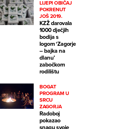
LIJEPI OBIČAJ
POKRENUT
JOŠ 2019.
KZŽ darovala
1000 dječjih
bodija s
logom ‘Zagorje
– bajka na
dlanu’
zabočkom
rodilištu
BOGAT
PROGRAM U
SRCU
ZAGORJA
Radoboj
pokazao
snagu svoje