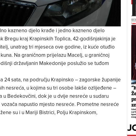
edno kazneno djelo krađe i jedno kazneno djelo
 Bregu kraj Krapinskih Toplica, 42-godišnjakinja je
nitelj, unatrag tri mjeseca ove godine, iz kuće otuđio
ća kuna. Na graničnom prijelazu Macelj, u graničnoj
godišnji državljanin Makedonije poslužio se tuđom
la 24 sata, na području Krapinsko – zagorske županije
h nesreća, u kojima su tri osobe lakše ozlijeđene –
na u Bedekovčini, dok je u dvije nesreće u sudaru
od vozača napustio mjesto nesreće. Prometne nesreće
ne su i u Mariji Bistrici, Polju Krapinskom,
J