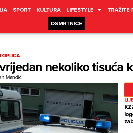
JA
SPORT
KULTURA
LIFESTYLE
TRAŽITE
OSMRTNICE
TOPLICA
vrijedan nekoliko tisuća 
en Mandić
LIJ
KZŽ
log
zab