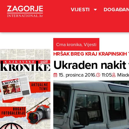
VIJESTI
DOGAĐAN
Crna kronika
,
Vijesti
HRŠAK BREG KRAJ KRAPINSKIH 
Ukraden nakit 
15. prosinca 2016.
11:05
Mlad