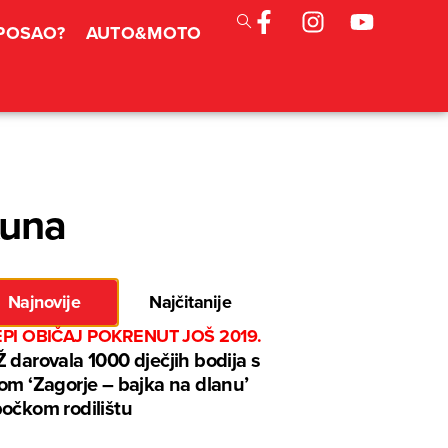
 POSAO?
AUTO&MOTO
kuna
Najnovije
Najčitanije
EPI OBIČAJ POKRENUT JOŠ 2019.
 darovala 1000 dječjih bodija s
om ‘Zagorje – bajka na dlanu’
očkom rodilištu