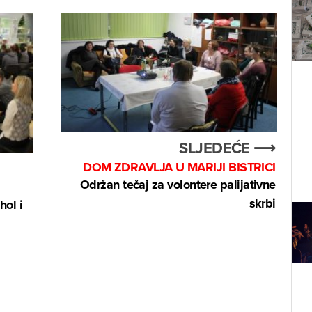
SLJEDEĆE ⟶
DOM ZDRAVLJA U MARIJI BISTRICI
Održan tečaj za volontere palijativne
skrbi
hol i