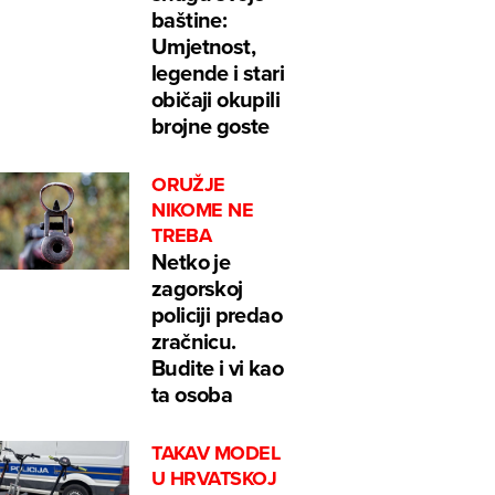
baštine:
Umjetnost,
legende i stari
običaji okupili
brojne goste
ORUŽJE
NIKOME NE
TREBA
Netko je
zagorskoj
policiji predao
zračnicu.
Budite i vi kao
ta osoba
TAKAV MODEL
U HRVATSKOJ