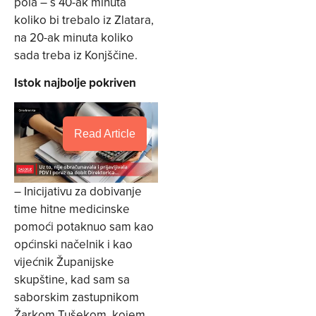
pola – s 40-ak minuta
koliko bi trebalo iz Zlatara,
na 20-ak minuta koliko
sada treba iz Konjščine.
Istok najbolje pokriven
Read Article
– Inicijativu za dobivanje
time hitne medicinske
pomoći potaknuo sam kao
općinski načelnik i kao
vijećnik Županijske
skupštine, kad sam sa
saborskim zastupnikom
Žarkom Tušekom, kojem