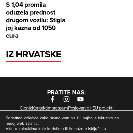
S 1,04 promila
oduzela prednost
drugom vozilu: Stigla
joj kazna od 1050
eura
IZ HRVATSKE
PRATITE NAS:
Cjenik
Kontakt
Impressum
Poslovanje i EU projekti
Arhiva digitalnih novina
Uvjeti korištenja
Zaštita privatnosti
Koristimo kolačiće kako bismo vam pružili najbolje iskustvo na
Kolačići
našoj web stranici.
Više o kolačićima koje koristimo ili ih možete isključiti u