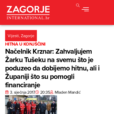
Vijesti
,
Zagorje
HITNA U KONJŠČINI
Načelnik Krznar: Zahvaljujem
Žarku Tušeku na svemu što je
poduzeo da dobijemo hitnu, ali i
Županiji što su pomogli
financiranje
3. siječnja 2017.
20:35
Mladen Mandić