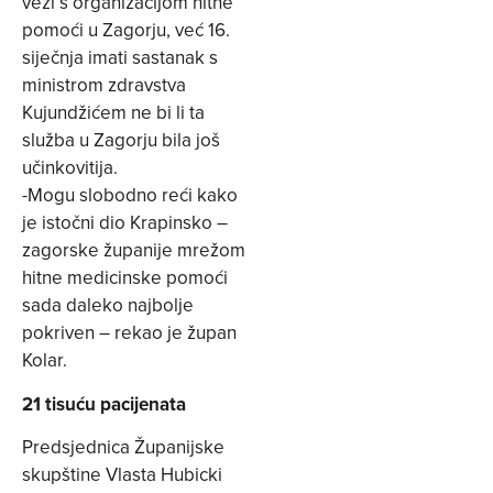
vezi s organizacijom hitne
pomoći u Zagorju, već 16.
siječnja imati sastanak s
ministrom zdravstva
Kujundžićem ne bi li ta
služba u Zagorju bila još
učinkovitija.
-Mogu slobodno reći kako
je istočni dio Krapinsko –
zagorske županije mrežom
hitne medicinske pomoći
sada daleko najbolje
pokriven – rekao je župan
Kolar.
21 tisuću pacijenata
Predsjednica Županijske
skupštine Vlasta Hubicki