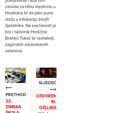
pokazatelje rada svih
zavoda za hitnu medicinu u
Hrvatskoj te da jako puno
ulažu u edukaciju svojih
djelatnika. Na svečanosti je
bio i načelnik Hrašćine
Branko Tukač te ravnatelji
zagorskih zdravstvenih
ustanova.
SLJEDEĆE
⟵
⟶
PRETHODNO
OTVORENJE
22.
19.
ZIMSKA
OŽUJKA
ŠKOLA