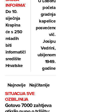
U Loboru
INFORMATIKE
počela
Do 10.
gradnja
siječnja
kapelice
Krapina
posvećene
će s 250
vlč.
mladih
Josipu
biti
Vedrini,
informatičko
ubijenom
središte
1949.
Hrvatske
godine
Najnovije
Najčitanije
SITUACIJA SVE
OZBILJNIJA
Gotovo 7000 zahtjeva
otkrilo puno o tržištu: