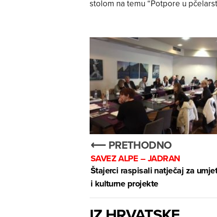
stolom na temu “Potpore u pčelarstv
⟵ PRETHODNO
SAVEZ ALPE – JADRAN
Štajerci raspisali natječaj za umje
i kulturne projekte
IZ HRVATSKE