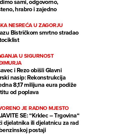
dimo sami, odgovorno,
teno, hrabro i zajedno
ŠKA NESREĆA U ZAGORJU
azu Bistričkom smrtno stradao
ociklist
AGANJA U SIGURNOST
ĐIMURJA
avec i Rezo obišli Glavni
ski nasip: Rekonstrukcija
jedna 8,17 milijuna eura podiže
titu od poplava
VORENO JE RADNO MJESTO
JAVITE SE: “Krklec – Trgovina“
ži djelatnika ili djelatnicu za rad
benzinskoj postaji