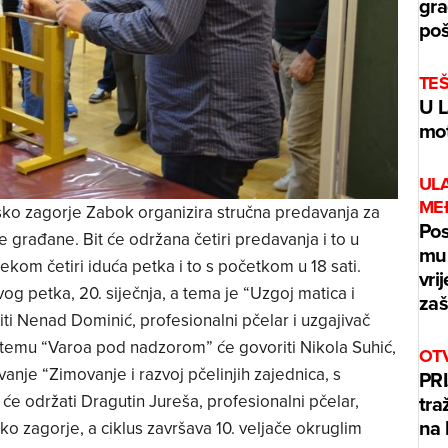
gra
poš
TE
U L
mot
UL
ME
sko zagorje Zabok organizira stručna predavanja za
Pos
e građane. Bit će održana četiri predavanja i to u
mur
kom četiri iduća petka i to s početkom u 18 sati.
vri
g petka, 20. siječnja, a tema je “Uzgoj matica i
zaš
iti Nenad Dominić, profesionalni pčelar i uzgajivač
a temu “Varoa pod nadzorom” će govoriti Nikola Suhić,
OT
vanje “Zimovanje i razvoj pčelinjih zajednica, s
PRI
tra
će održati Dragutin Jureša, profesionalni pčelar,
na 
o zagorje, a ciklus završava 10. veljače okruglim