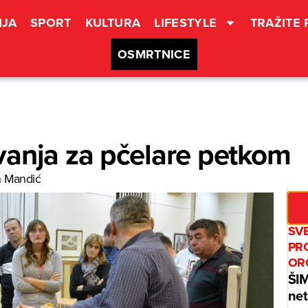
JA
SPORT
KULTURA
LIFESTYLE
TRAŽITE
OSMRTNICE
vanja za pčelare petkom
 Mandić
SV
PR
OR
ŠI
net