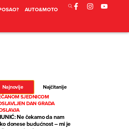
 POSAO?
AUTO&MOTO
Najnovije
Najčitanije
EČANOM SJEDNICOM
OSLAVLJEN DAN GRADA
OSLAVJA
MUNIĆ: Ne čekamo da nam
ko donese budućnost – mi je