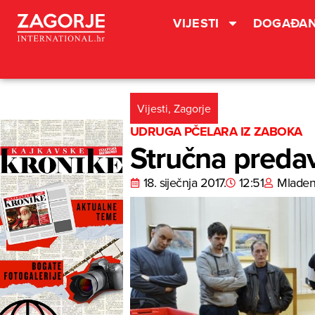
VIJESTI
DOGAĐAN
Vijesti
,
Zagorje
UDRUGA PČELARA IZ ZABOKA
Stručna preda
18. siječnja 2017.
12:51
Mladen