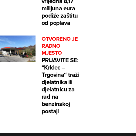
vrijedna 8,17
milijuna eura
podiže zaštitu
od poplava
OTVORENO JE
RADNO
MJESTO
PRIJAVITE SE:
“Krklec –
Trgovina“ traži
djelatnika ili
djelatnicu za
rad na
benzinskoj
postaji