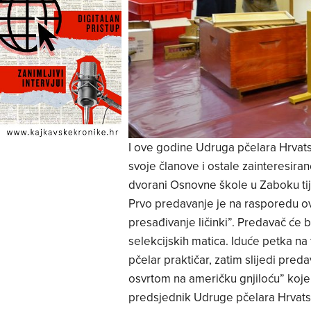
I ove godine Udruga pčelara Hrvat
svoje članove i ostale zainteresiran
dvorani Osnovne škole u Zaboku tije
Prvo predavanje je na rasporedu ovo
presađivanje ličinki”. Predavač će b
selekcijskih matica. Iduće petka n
pčelar praktičar, zatim slijedi preda
osvrtom na američku gnjiloću” koje 
predsjednik Udruge pčelara Hrvatsk