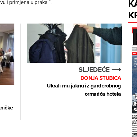
K
u i primjena u praksi”.
K
SLJEDEĆE ⟶
DONJA STUBICA
Ukrali mu jaknu iz garderobnog
ormarića hotela
tničke