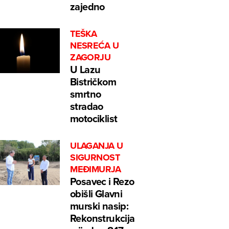
zajedno
TEŠKA
NESREĆA U
ZAGORJU
U Lazu
Bistričkom
smrtno
stradao
motociklist
ULAGANJA U
SIGURNOST
MEĐIMURJA
Posavec i Rezo
obišli Glavni
murski nasip:
Rekonstrukcija