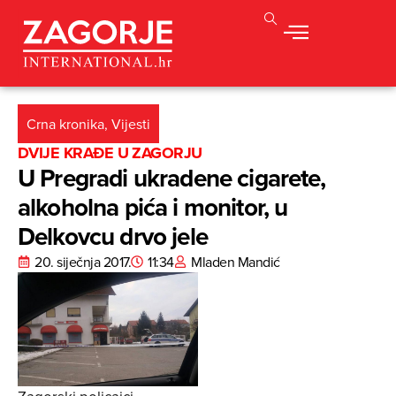
Crna kronika
,
Vijesti
DVIJE KRAĐE U ZAGORJU
U Pregradi ukradene cigarete,
alkoholna pića i monitor, u
Delkovcu drvo jele
20. siječnja 2017.
11:34
Mladen Mandić