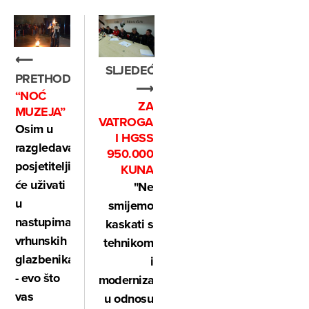
⟵
SLJEDEĆE
PRETHODNO
⟶
“NOĆ
ZA
MUZEJA”
VATROGASCE
Osim u
I HGSS
razgledavanju,
950.000
posjetitelji
KUNA
će uživati
"Ne
u
smijemo
nastupima
kaskati s
vrhunskih
tehnikom
glazbenika
i
- evo što
modernizacijom
vas
u odnosu