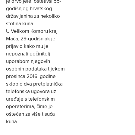
je drvo jele, oštetivši 55-
godišnjeg hrvatskog
državljanina za nekoliko
stotina kuna.
U Velikom Komoru kraj
Mača, 29-godišnjak je
prijavio kako mu je
nepoznati počinitelj
uporabom njegovih
osobnih podataka tijekom
prosinca 2016. godine
sklopio dva pretplatnička
telefonska ugovora uz
uređaje s telefonskim
operaterima, čime je
oštećen za više tisuća
kuna.