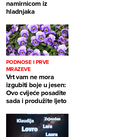
namirnicom iz
hladnjaka
PODNOSE I PRVE
MRAZEVE
Vrt vam ne mora
izgubiti boje u jesen:
Ovo cvijeće posadite
sada i produžite ljeto