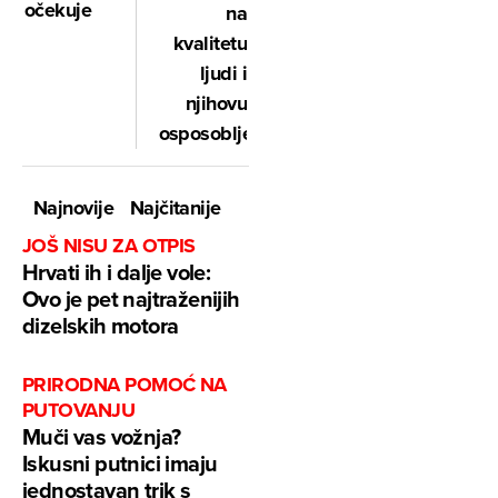
očekuje
na
kvalitetu
ljudi i
njihovu
osposobljenost"
Najnovije
Najčitanije
JOŠ NISU ZA OTPIS
Hrvati ih i dalje vole:
Ovo je pet najtraženijih
dizelskih motora
PRIRODNA POMOĆ NA
PUTOVANJU
Muči vas vožnja?
Iskusni putnici imaju
jednostavan trik s