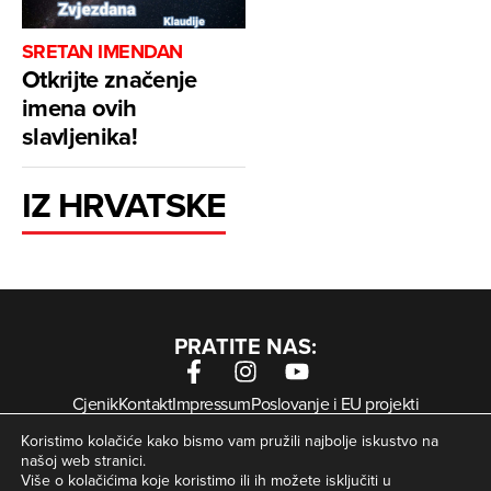
SRETAN IMENDAN
Otkrijte značenje
imena ovih
slavljenika!
IZ HRVATSKE
PRATITE NAS:
Cjenik
Kontakt
Impressum
Poslovanje i EU projekti
Arhiva digitalnih novina
Uvjeti korištenja
Zaštita privatnosti
Koristimo kolačiće kako bismo vam pružili najbolje iskustvo na
Kolačići
našoj web stranici.
Više o kolačićima koje koristimo ili ih možete isključiti u