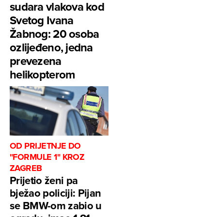
sudara vlakova kod
Svetog Ivana
Žabnog: 20 osoba
ozlijeđeno, jedna
prevezena
helikopterom
OD PRIJETNJE DO
"FORMULE 1" KROZ
ZAGREB
Prijetio ženi pa
bježao policiji: Pijan
se BMW-om zabio u