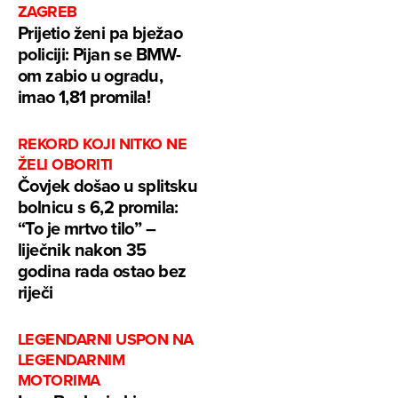
ZAGREB
Prijetio ženi pa bježao
policiji: Pijan se BMW-
om zabio u ogradu,
imao 1,81 promila!
REKORD KOJI NITKO NE
ŽELI OBORITI
Čovjek došao u splitsku
bolnicu s 6,2 promila:
“To je mrtvo tilo” –
liječnik nakon 35
godina rada ostao bez
riječi
LEGENDARNI USPON NA
LEGENDARNIM
MOTORIMA