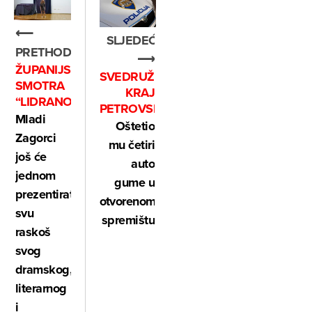
⟵
SLJEDEĆE
PRETHODNO
⟶
ŽUPANIJSKA
SVEDRUŽA
SMOTRA
KRAJ
“LIDRANO”
PETROVSKOG
Mladi
Oštetio
Zagorci
mu četiri
još će
auto
jednom
gume u
prezentirati
otvorenom
svu
spremištu
raskoš
svog
dramskog,
literarnog
i