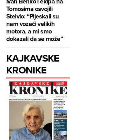
Ivan Benko i ekipa na
Tomosima osvojili
Stelvio: “Pljeskali su
nam vozači velikih
motora, a mi smo
dokazali da se može”
KAJKAVSKE
KRONIKE