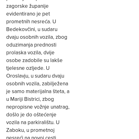
zagorske županije
evidentirano je pet
prometnih nesreća. U
Bedekovčini, u sudaru
dvaju osobnih vozila, zbog
oduzimanja prednosti
prolaska vozila, dvije
osobe zadobile su lakše
tjelesne ozljede. U
Oroslavju, u sudaru dvaju
osobnih vozila, zabilježena
je samo materijalna šteta, a
u Mariji Bistrici, zbog
nepropisne vožnje unatrag,
došlo je do oštećenje
vozila na parkiralištu. U
Zaboku, u prometnoj
nesreći na novoj cesti