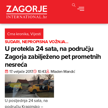
Crna kronika
,
Vijesti
SUDARI, NEPROPISNA VOŽNJA…
U protekla 24 sata, na području
Zagorja zabilježeno pet prometnih
nesreća
17. veljače 2017.
10:43
Mladen Mandić
U posljednja 24 sata, na
području Krapinsko –