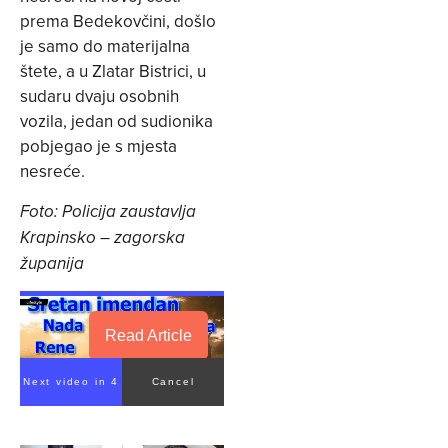
prema Bedekovčini, došlo
je samo do materijalna
štete, a u Zlatar Bistrici, u
sudaru dvaju osobnih
vozila, jedan od sudionika
pobjegao je s mjesta
nesreće.
Foto: Policija zaustavlja
Krapinsko – zagorska
županija
Read Article
Next video in 4
Cancel