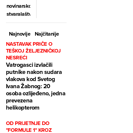
novinarskog
stvaralaštva
Najnovije
Najčitanije
NASTAVAK PRIČE O
TEŠKOJ ŽELJEZNIČKOJ
NESREĆI
Vatrogasci izvlačili
putnike nakon sudara
vlakova kod Svetog
Ivana Žabnog: 20
osoba ozlijeđeno, jedna
prevezena
helikopterom
OD PRIJETNJE DO
"FORMULE 1" KROZ