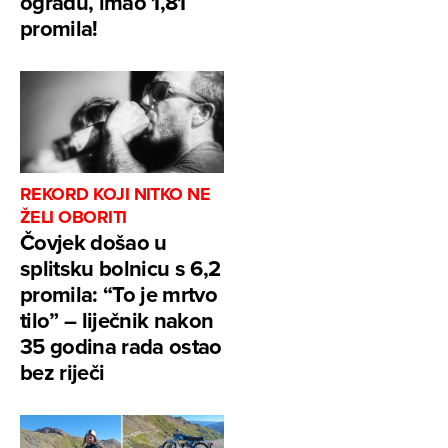
ogradu, imao 1,81
promila!
REKORD KOJI NITKO NE
ŽELI OBORITI
Čovjek došao u
splitsku bolnicu s 6,2
promila: “To je mrtvo
tilo” – liječnik nakon
35 godina rada ostao
bez riječi