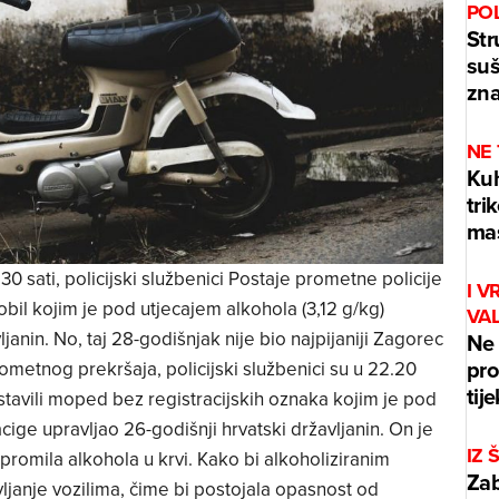
PO
Str
suš
zna
NE
Kuh
tri
mas
0 sati, policijski službenici Postaje prometne policije
I V
obil kojim je pod utjecajem alkohola (3,12 g/kg)
VA
janin. No, taj 28-godišnjak nije bio najpijaniji Zagorec
Ne 
pro
metnog prekršaja, policijski službenici su u 22.20
tij
stavili moped bez registracijskih oznaka kojim je pod
cige upravljao 26-godišnji hrvatski državljanin. On je
IZ
romila alkohola u krvi. Kako bi alkoholiziranim
Zab
ljanje vozilima, čime bi postojala opasnost od