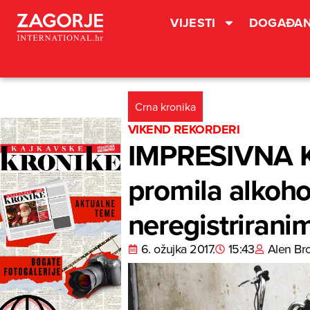
VIJESTI
DOGAĐAN
Crna kronika
VIKEND REKORDERI
IMPRESIVNA K
promila alkohol
neregistriran
6. ožujka 2017.
15:43
Alen Br