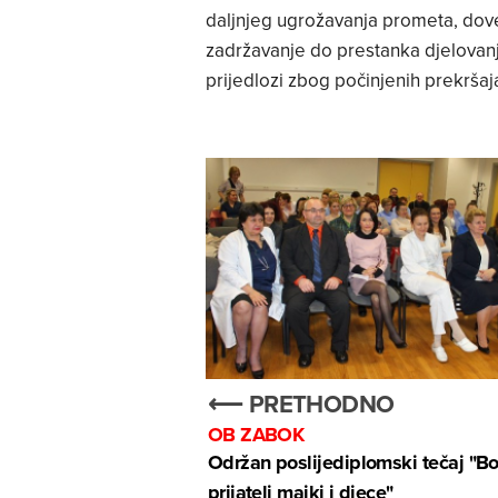
daljnjeg ugrožavanja prometa, dove
zadržavanje do prestanka djelovanja
prijedlozi zbog počinjenih prekrša
⟵ PRETHODNO
OB ZABOK
Održan poslijediplomski tečaj "Bo
prijatelj majki i djece"