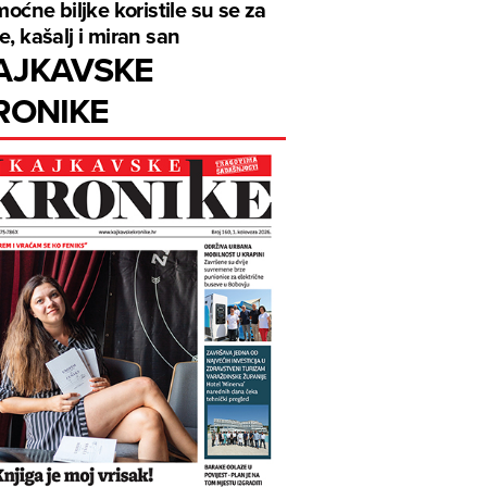
 moćne biljke koristile su se za
e, kašalj i miran san
AJKAVSKE
RONIKE