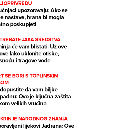
LJOPRIVREDU
učnjaci upozoravaju: Ako se
e nastave, hrana bi mogla
tno poskupjeti
 TREBATE JAKA SREDSTVA
inja će vam blistati: Uz ove
kove lako uklonite otiske,
noću i tragove vode
RT SE BORI S TOPLINSKIM
LOM
dopustite da vam biljke
padnu: Ovo je ključna zaštita
ekom velikih vrućina
 ŠKRINJE NARODNOG ZNANJA
oravljeni lijekovi Jadrana: Ove