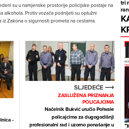
tri
deni su u namjenske prostorije policijske postaje na
ran
 alkohola. Protiv vozača podnijeti su optužni
K
ja iz Zakona o sigurnosti prometa na cestama.
K
SLJEDEĆE ⟶
ZASLUŽENA PRIZNANJA
POLICAJCIMA
Načelnik Bukvić uručio Pohvale
policajcima za dugogodišnji
lnica -
profesionalni rad i uzorno ponašanje u