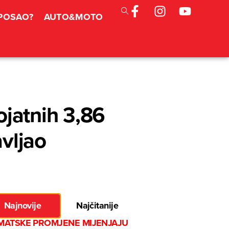
 POSAO?
AUTO&MOTO
jatnih 3,86
avljao
Najnovije
Najčitanije
IMATSKE PROMJENE MIJENJAJU