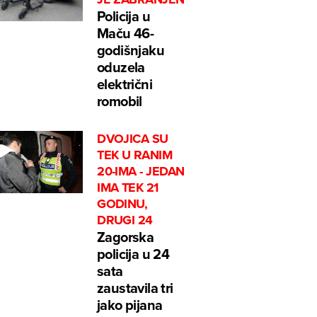
Policija u
Maču 46-
godišnjaku
oduzela
električni
romobil
DVOJICA SU
TEK U RANIM
20-IMA - JEDAN
IMA TEK 21
GODINU,
DRUGI 24
Zagorska
policija u 24
sata
zaustavila tri
jako pijana