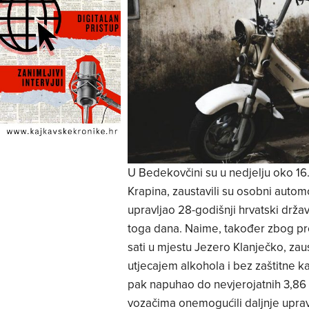
U Bedekovčini su u nedjelju oko 16.3
Krapina, zaustavili su osobni autom
upravljao 28-godišnji hrvatski državl
toga dana. Naime, također zbog pro
sati u mjestu Jezero Klanječko, zau
utjecajem alkohola i bez zaštitne ka
pak napuhao do nevjerojatnih 3,86 p
vozačima onemogućili daljnje uprav