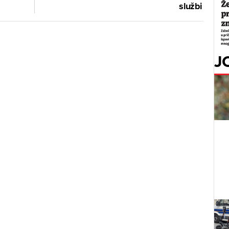
službi
J