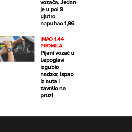
vozača. Jedan
je u pol 9
ujutro
napuhao 1,96
IMAO 1,44
PROMILA
Pijani vozač u
Lepoglavi
izgubio
nadzor, ispao
iz auta i
završio na
pruzi