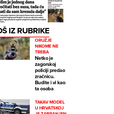
OŠ IZ RUBRIKE
ORUŽJE
NIKOME NE
TREBA
Netko je
zagorskoj
policiji predao
zračnicu.
Budite i vi kao
ta osoba
TAKAV MODEL
U HRVATSKOJ
JE ZABRANJEN