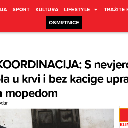
JA
SPORT
KULTURA
LIFESTYLE
TRAŽITE
OSMRTNICE
OORDINACIJA: S nevjero
a u krvi i bez kacige upr
im mopedom
odar
KL