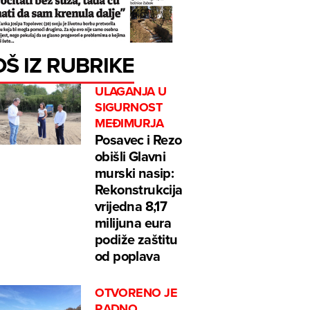
OŠ IZ RUBRIKE
ULAGANJA U
SIGURNOST
MEĐIMURJA
Posavec i Rezo
obišli Glavni
murski nasip:
Rekonstrukcija
vrijedna 8,17
milijuna eura
podiže zaštitu
od poplava
OTVORENO JE
RADNO