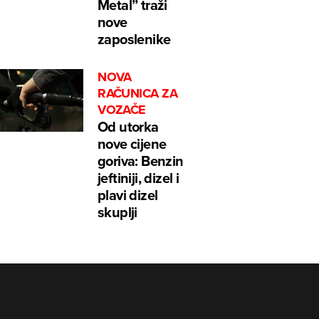
Metal” traži
nove
zaposlenike
NOVA
RAČUNICA ZA
VOZAČE
Od utorka
nove cijene
goriva: Benzin
jeftiniji, dizel i
plavi dizel
skuplji