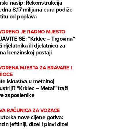
ski nasip: Rekonstrukcija
jedna 8,17 milijuna eura podiže
titu od poplava
VORENO JE RADNO MJESTO
JAVITE SE: “Krklec – Trgovina“
ži djelatnika ili djelatnicu za
na benzinskoj postaji
VORENA MJESTA ZA BRAVARE I
RIOCE
te iskustva u metalnoj
ustriji? “Krklec – Metal” traži
e zaposlenike
VA RAČUNICA ZA VOZAČE
utorka nove cijene goriva:
in jeftiniji, dizel i plavi dizel