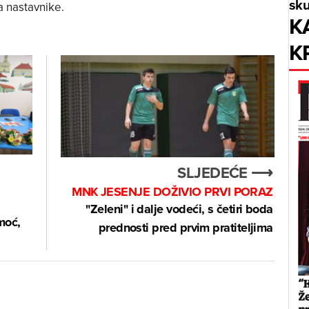
sku
 nastavnike.
K
K
SLJEDEĆE ⟶
MNK JESENJE DOŽIVIO PRVI PORAZ
"Zeleni" i dalje vodeći, s četiri boda
moć,
prednosti pred prvim pratiteljima