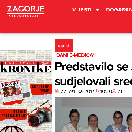
VIJESTI
DOGAĐAN
Vijesti
"DANI E-MEDICA"
Predstavilo se 3
sudjelovali sr
22. ožujka 2017.
10:20
ZI