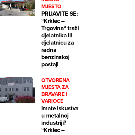
MJESTO
PRIJAVITE SE:
“Krklec –
Trgovina“ traži
djelatnika ili
djelatnicu za
radna
benzinskoj
postaji
OTVORENA
MJESTA ZA
BRAVARE I
VARIOCE
Imate iskustva
u metalnoj
industriji?
“Krklec –