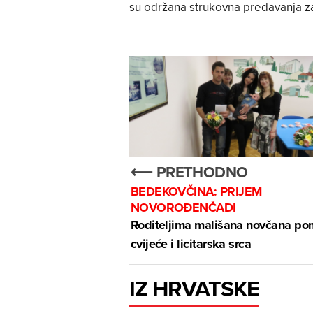
su održana strukovna predavanja za
⟵ PRETHODNO
BEDEKOVČINA: PRIJEM
NOVOROĐENČADI
Roditeljima mališana novčana po
cvijeće i licitarska srca
IZ HRVATSKE