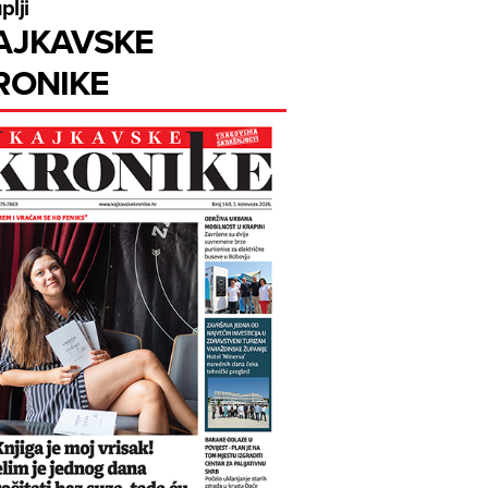
plji
AJKAVSKE
RONIKE