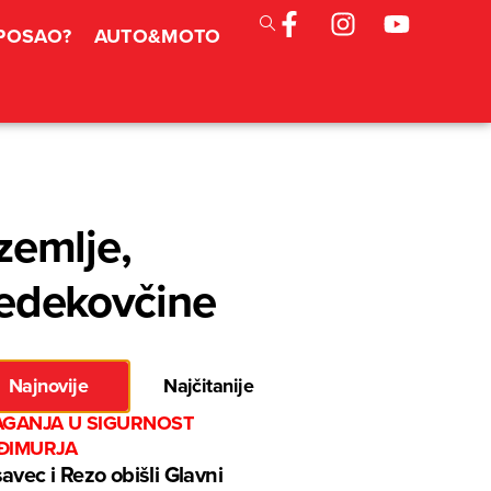
 POSAO?
AUTO&MOTO
 zemlje,
 Bedekovčine
Najnovije
Najčitanije
AGANJA U SIGURNOST
ĐIMURJA
avec i Rezo obišli Glavni