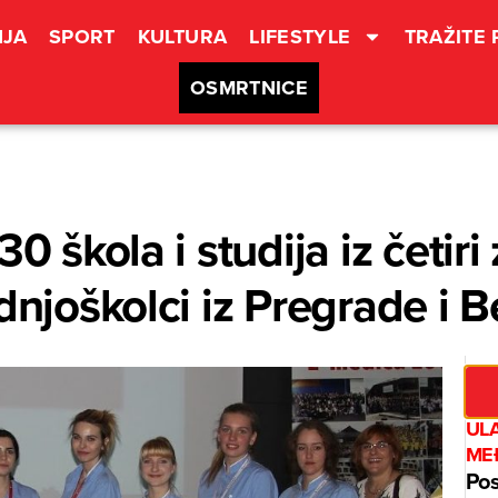
JA
SPORT
KULTURA
LIFESTYLE
TRAŽITE
OSMRTNICE
0 škola i studija iz četiri
ednjoškolci iz Pregrade i
UL
ME
Pos