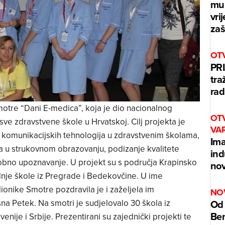
mur
vri
zaš
OT
PRI
tra
rad
motre “Dani E-medica”, koja je dio nacionalnog
OT
sve zdravstvene škole u Hrvatskoj. Cilj projekta je
VA
 komunikacijskih tehnologija u zdravstvenim školama,
Ima
va u strukovnom obrazovanju, podizanje kvalitete
ind
bno upoznavanje. U projekt su s područja Krapinsko
nov
nje škole iz Pregrade i Bedekovčine. U ime
onike Smotre pozdravila je i zaželjela im
NO
Od 
a Petek. Na smotri je sudjelovalo 30 škola iz
Benz
nije i Srbije. Prezentirani su zajednički projekti te