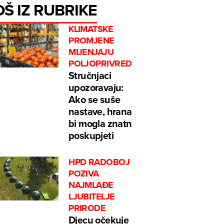
OŠ IZ RUBRIKE
KLIMATSKE
PROMJENE
MIJENJAJU
POLJOPRIVREDU
Stručnjaci
upozoravaju:
Ako se suše
nastave, hrana
bi mogla znatno
poskupjeti
HPD RADOBOJ
POZIVA
NAJMLAĐE
LJUBITELJE
PRIRODE
Djecu očekuje