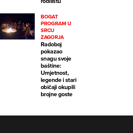
rodilištu
BOGAT
PROGRAM U
SRCU
ZAGORJA
Radoboj
pokazao
snagu svoje
baštine:
Umjetnost,
legende i stari
običaji okupili
brojne goste