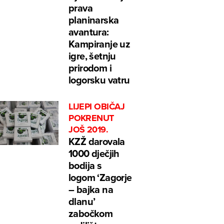
prava
planinarska
avantura:
Kampiranje uz
igre, šetnju
prirodom i
logorsku vatru
LIJEPI OBIČAJ
POKRENUT
JOŠ 2019.
KZŽ darovala
1000 dječjih
bodija s
logom ‘Zagorje
– bajka na
dlanu’
zabočkom