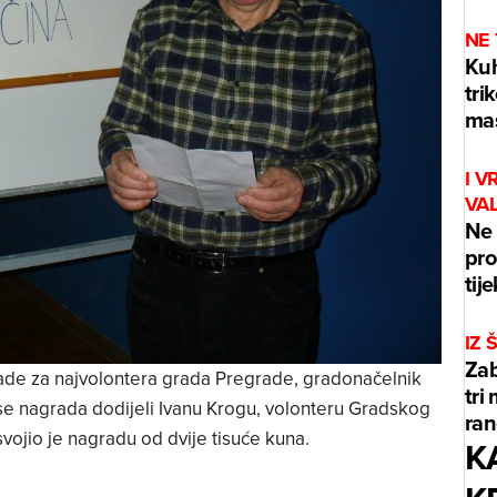
NE
Kuh
tri
mas
I V
VA
Ne 
pro
tij
IZ
Zab
rade za najvolontera grada Pregrade, gradonačelnik
tri
se nagrada dodijeli Ivanu Krogu, volonteru Gradskog
ran
vojio je nagradu od dvije tisuće kuna.
K