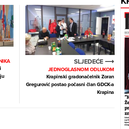
K
SLJEDEĆE ⟶
NIKA
i
JEDNOGLASNOM ODLUKOM
ju
Krapinski gradonačelnik Zoran
Gregurović postao počasni član GDCK-a
Krapina