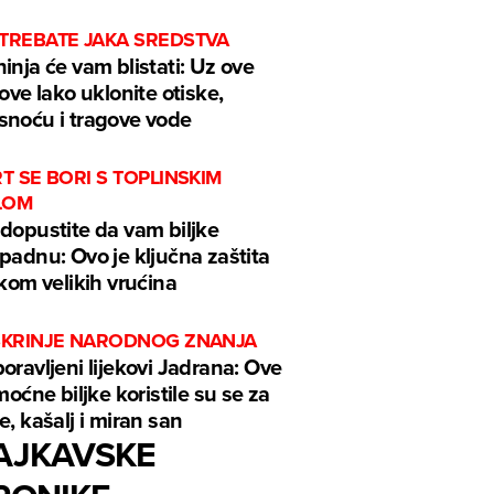
 TREBATE JAKA SREDSTVA
inja će vam blistati: Uz ove
kove lako uklonite otiske,
noću i tragove vode
RT SE BORI S TOPLINSKIM
LOM
dopustite da vam biljke
padnu: Ovo je ključna zaštita
ekom velikih vrućina
 ŠKRINJE NARODNOG ZNANJA
oravljeni lijekovi Jadrana: Ove
 moćne biljke koristile su se za
e, kašalj i miran san
AJKAVSKE