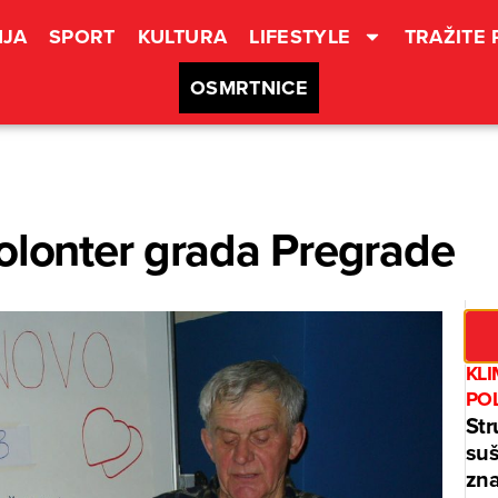
JA
SPORT
KULTURA
LIFESTYLE
TRAŽITE
OSMRTNICE
olonter grada Pregrade
KL
PO
Str
suš
zna