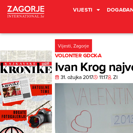
VIJESTI
DOGAĐAN
Vijesti
,
Zagorje
VOLONTER GDCK-A
Ivan Krog najv
31. ožujka 2017.
11:17
ZI