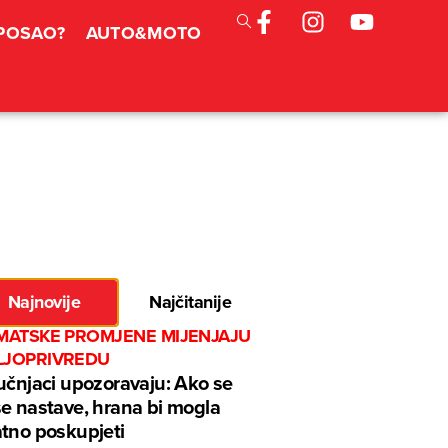
 POSAO?
AUTO&MOTO
Najnovije
Najčitanije
IMATSKE PROMJENE MIJENJAJU
LJOPRIVREDU
učnjaci upozoravaju: Ako se
e nastave, hrana bi mogla
tno poskupjeti