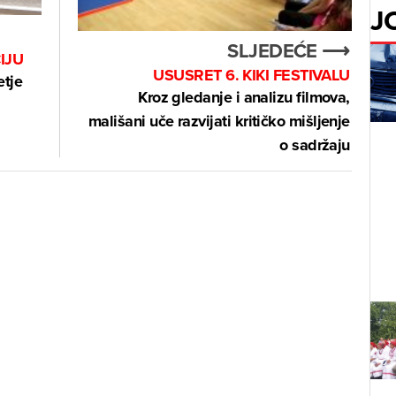
J
SLJEDEĆE ⟶
IJU
USUSRET 6. KIKI FESTIVALU
etje
Kroz gledanje i analizu filmova,
mališani uče razvijati kritičko mišljenje
o sadržaju