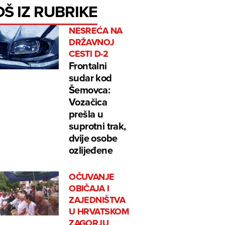
OŠ IZ RUBRIKE
NESREĆA NA
DRŽAVNOJ
CESTI D-2
Frontalni
sudar kod
Šemovca:
Vozačica
prešla u
suprotni trak,
dvije osobe
ozlijeđene
OČUVANJE
OBIČAJA I
ZAJEDNIŠTVA
U HRVATSKOM
ZAGORJU