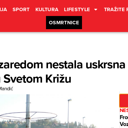
JA
SPORT
KULTURA
LIFESTYLE
TRAŽITE
OSMRTNICE
zaredom nestala uskrsna 
u Svetom Križu
Mandić
NE
Fro
Voz