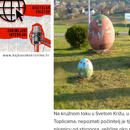
Na kružnom toku u Svetom Križu, u 
Toplicama, nepoznati počinitelj je 
pisanicu od stiropora, veličine oko 