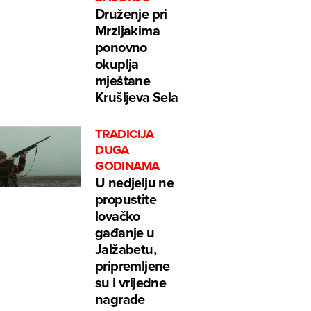
Druženje pri
Mrzljakima
ponovno
okuplja
mještane
Krušljeva Sela
TRADICIJA
DUGA
GODINAMA
U nedjelju ne
propustite
lovačko
gađanje u
Jalžabetu,
pripremljene
su i vrijedne
nagrade