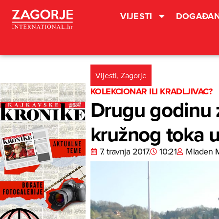
VIJESTI
DOGAĐAN
Vijesti
,
Zagorje
KOLEKCIONAR ILI KRADLJIVAC?
Drugu godinu 
kružnog toka 
7. travnja 2017.
10:21
Mladen 