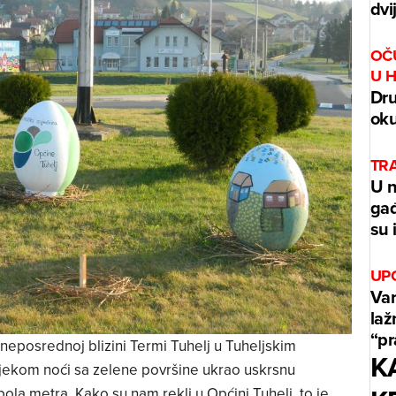
dvi
OČ
U 
Dru
oku
TR
U n
gađ
su 
UP
Var
laž
“p
neposrednoj blizini Termi Tuhelj u Tuheljskim
K
tijekom noći sa zelene površine ukrao uskrsnu
pola metra. Kako su nam rekli u Općini Tuhelj, to je