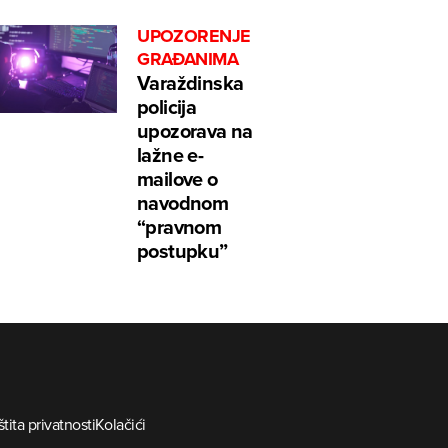
UPOZORENJE
GRAĐANIMA
Varaždinska
policija
upozorava na
lažne e-
mailove o
navodnom
“pravnom
postupku”
tita privatnosti
Kolačići