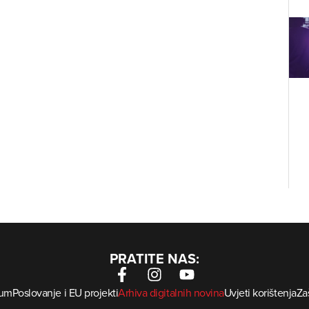
PRATITE NAS:
sum
Poslovanje i EU projekti
Arhiva digitalnih novina
Uvjeti korištenja
Zaš