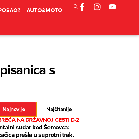
 POSAO?
AUTO&MOTO
pisanica s
Najnovije
Najčitanije
SREĆA NA DRŽAVNOJ CESTI D-2
ntalni sudar kod Šemovca:
ačica prešla u suprotni trak,