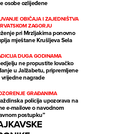
je osobe ozlijeđene
UVANJE OBIČAJA I ZAJEDNIŠTVA
HRVATSKOM ZAGORJU
ženje pri Mrzljakima ponovno
plja mještane Krušljeva Sela
ADICIJA DUGA GODINAMA
edjelju ne propustite lovačko
anje u Jalžabetu, pripremljene
i vrijedne nagrade
OZORENJE GRAĐANIMA
aždinska policija upozorava na
ne e-mailove o navodnom
ravnom postupku”
AJKAVSKE