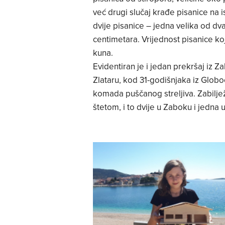
već drugi slučaj krađe pisanice na
dvije pisanice – jedna velika od dv
centimetara. Vrijednost pisanice koj
kuna.
Evidentiran je i jedan prekršaj iz
Zlataru, kod 31-godišnjaka iz Globoč
komada puščanog streljiva. Zabilje
štetom, i to dvije u Zaboku i jedna