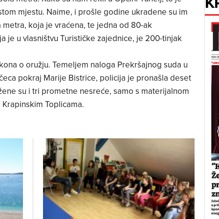
K
 istom mjestu. Naime, i prošle godine ukradene su im
a metra, koja je vraćena, te jedna od 80-ak
a je u vlasništvu Turističke zajednice, je 200-tinjak
 Zakona o oružju. Temeljem naloga Prekršajnog suda u
eca pokraj Marije Bistrice, policija je pronašla deset
žene su i tri prometne nesreće, samo s materijalnom
 u Krapinskim Toplicama.