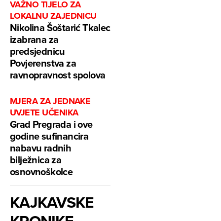
VAŽNO TIJELO ZA
LOKALNU ZAJEDNICU
Nikolina Šoštarić Tkalec
izabrana za
predsjednicu
Povjerenstva za
ravnopravnost spolova
MJERA ZA JEDNAKE
UVJETE UČENIKA
Grad Pregrada i ove
godine sufinancira
nabavu radnih
bilježnica za
osnovnoškolce
KAJKAVSKE
KRONIKE