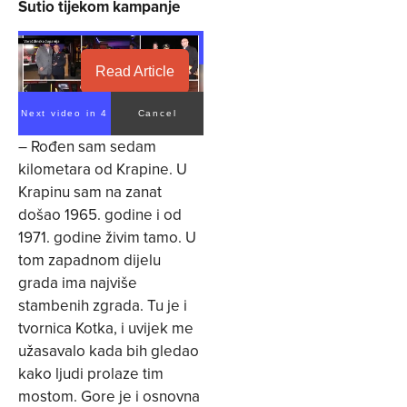
Šutio tijekom kampanje
Read Article
Next video in 3
Cancel
– Rođen sam sedam
kilometara od Krapine. U
Krapinu sam na zanat
došao 1965. godine i od
1971. godine živim tamo. U
tom zapadnom dijelu
grada ima najviše
stambenih zgrada. Tu je i
tvornica Kotka, i uvijek me
užasavalo kada bih gledao
kako ljudi prolaze tim
mostom. Gore je i osnovna