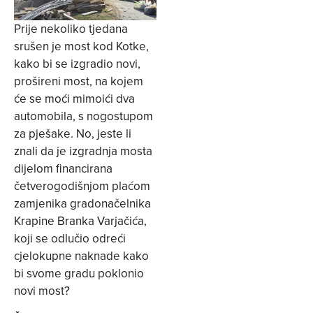
Prije nekoliko tjedana
srušen je most kod Kotke,
kako bi se izgradio novi,
prošireni most, na kojem
će se moći mimoići dva
automobila, s nogostupom
za pješake. No, jeste li
znali da je izgradnja mosta
dijelom financirana
četverogodišnjom plaćom
zamjenika gradonačelnika
Krapine Branka Varjačića,
koji se odlučio odreći
cjelokupne naknade kako
bi svome gradu poklonio
novi most?