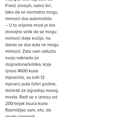
Franz Joseph, samo širi,
tako da se normalno mogu
mimoići dva automobila.
– U to vrijeme most je bio
dovoljno velik da se mogu
mimoići dvije kočije, no
danas se dva auta ne mogu
mimoići. Zato sam odlučio
svoju naknadu za
dogradonačelnika, koja
iznosi 4600 kuna
mjesečno, za svih 12
mjeseci puta četiri godine,
donirati za izgradnju novog
mosta. Radi se o iznosu od
200-tinjak tisuća kuna.
Razmišljao sam, eto, da
nisam zamjenik