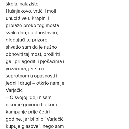
škola, nalazište
Hušnjakovo, vrtić. I moji
unuci žive u Krapini i
prolaze preko tog mosta
svaki dan, i jednostavno,
gledajući te prizore,
shvatio sam da je nužno
obnoviti taj most, proširiti
ga i prilagoditi i pješacima i
vozačima, jer su u
suprotnom u opasnosti i
jedni i drugi – otkrio nam je
Varjačić.
– O svojoj ideji nisam
nikome govorio tijekom
kampanje prije četiri
godine, jer bi bilo “Varjačić
kupuje glasove”, nego sam