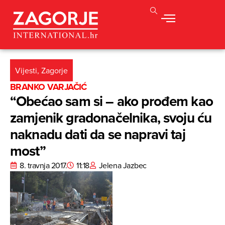
Vijesti
,
Zagorje
BRANKO VARJAČIĆ
“Obećao sam si – ako prođem kao
zamjenik gradonačelnika, svoju ću
naknadu dati da se napravi taj
most”
8. travnja 2017.
11:18
Jelena Jazbec