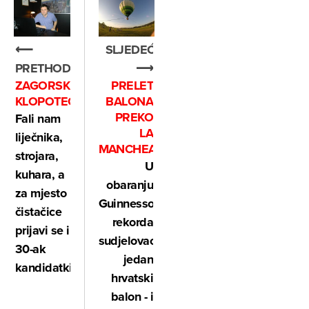
⟵
SLJEDEĆE
PRETHODNO
⟶
ZAGORSKI
PRELET
KLOPOTEC
BALONA
PREKO
Fali nam
LA
liječnika,
MANCHEA
strojara,
U
kuhara, a
obaranju
za mjesto
Guinnessova
čistačice
rekorda
prijavi se i
sudjelovao
30-ak
jedan
kandidatkinja
hrvatski
balon - i