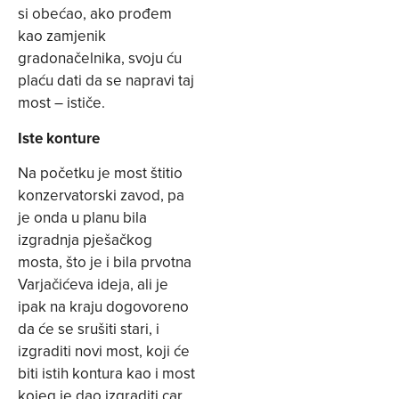
si obećao, ako prođem
kao zamjenik
gradonačelnika, svoju ću
plaću dati da se napravi taj
most – ističe.
Iste konture
Na početku je most štitio
konzervatorski zavod, pa
je onda u planu bila
izgradnja pješačkog
mosta, što je i bila prvotna
Varjačićeva ideja, ali je
ipak na kraju dogovoreno
da će se srušiti stari, i
izgraditi novi most, koji će
biti istih kontura kao i most
kojeg je dao izgraditi car