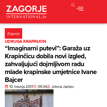
Zagorje
UDRUGA KRAPINJON
“Imaginarni putevi”: Garaža uz
Krapinčicu dobila novi izgled,
zahvaljujući dojmljivom radu
mlade krapinske umjetnice Ivane
Bajcer
10. travnja 2017.
09:34
Jelena Jazbec