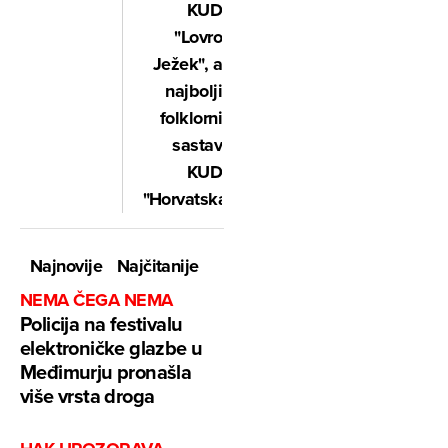
KUD
"Lovro
Ježek", a
najbolji
folklorni
sastav
KUD
"Horvatska"
Najnovije
Najčitanije
NEMA ČEGA NEMA
Policija na festivalu
elektroničke glazbe u
Međimurju pronašla
više vrsta droga