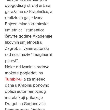
ovogodišnji street art, na
garažama uz Krapinčicu, a
realizirala ga je Ivana
Bajcer, mlada krapinska
umjetnica i studentica
četvrte godine Akademije
likovnih umjetnosti u
Zagrebu. Ivanin autorski
rad nosi naziv “Imaginarni
putevi”.
Neke od Ivaninih radova
možete pogledati na
Tumblr-u
, a za mjesec
dana u Krapinu ponovno
dolazi autor famoznog
murala koji prikazuje
Dragutina Gorjanovića
Krambergera, Vedran