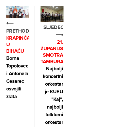
⟵
SLJEDEĆE
PRETHODNO
⟶
KRAPINČANI
21.
U
ŽUPANIJSKA
BIHAĆU
SMOTRA
Borna
TAMBURAŠA
Topolovec
Najbolji
i Antonela
koncertni
Cesarec
orkestar
osvojili
je KUEU
zlata
"Kaj",
najbolji
folklorni
orkestar