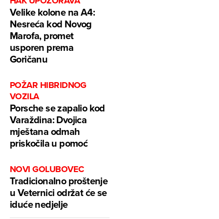
HAK UPOZORAVA
Velike kolone na A4:
Nesreća kod Novog
Marofa, promet
usporen prema
Goričanu
POŽAR HIBRIDNOG
VOZILA
Porsche se zapalio kod
Varaždina: Dvojica
mještana odmah
priskočila u pomoć
NOVI GOLUBOVEC
Tradicionalno proštenje
u Veternici održat će se
iduće nedjelje