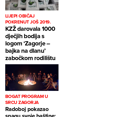
LIJEPI OBIČAJ
POKRENUT JOŠ 2019.
KZŽ darovala 1000
dječjih bodija s
logom ‘Zagorje –
bajka na dlanu’
zabočkom rodilištu
BOGAT PROGRAM U
SRCU ZAGORJA
Radoboj pokazao
snagu svoje baštine: