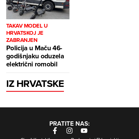
TAKAV MODEL U
HRVATSKOJ JE
ZABRANJEN
Policija u Maču 46-
godišnjaku oduzela
električni romobil
IZ HRVATSKE
PRATITE NAS: