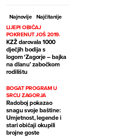
Najnovije
Najčitanije
LIJEPI OBIČAJ
POKRENUT JOŠ 2019.
KZŽ darovala 1000
dječjih bodija s
logom ‘Zagorje – bajka
na dlanu’ zabočkom
rodilištu
BOGAT PROGRAM U
SRCU ZAGORJA
Radoboj pokazao
snagu svoje baštine:
Umjetnost, legende i
stari običaji okupili
brojne goste