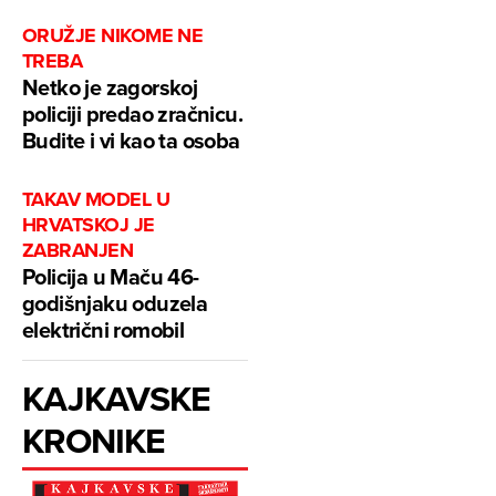
ORUŽJE NIKOME NE
TREBA
Netko je zagorskoj
policiji predao zračnicu.
Budite i vi kao ta osoba
TAKAV MODEL U
HRVATSKOJ JE
ZABRANJEN
Policija u Maču 46-
godišnjaku oduzela
električni romobil
KAJKAVSKE
KRONIKE