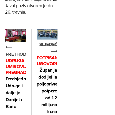
Javni poziv otvoren je do
26. travnja.
SLJEDEĆE
⟵
⟶
PRETHODNO
POTPISANI
UDRUGA
UGOVORI
UMIROVLJENIKA
Županija
PREGRADA
dodijelila
Predsjednica
poljoprivredne
Udruge i
potpore
dalje je
od 1,2
Danijela
milijuna
Barić
kuna