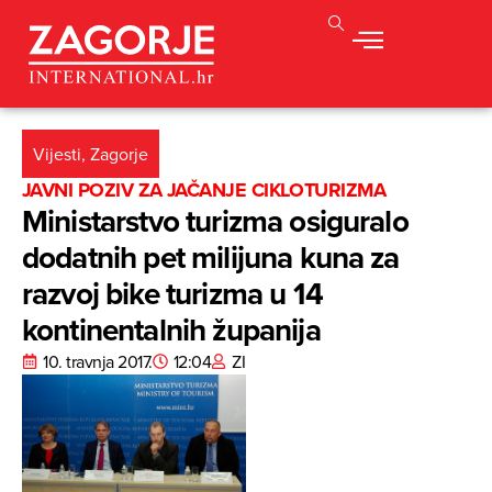
Vijesti
,
Zagorje
JAVNI POZIV ZA JAČANJE CIKLOTURIZMA
Ministarstvo turizma osiguralo
dodatnih pet milijuna kuna za
razvoj bike turizma u 14
kontinentalnih županija
10. travnja 2017.
12:04
ZI