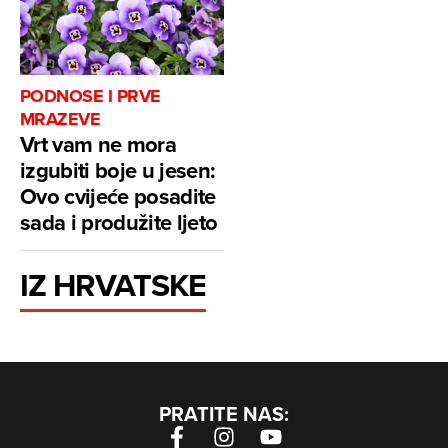
PODNOSE I PRVE
MRAZEVE
Vrt vam ne mora
izgubiti boje u jesen:
Ovo cvijeće posadite
sada i produžite ljeto
IZ HRVATSKE
PRATITE NAS: