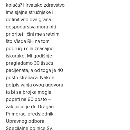
kolača? Hrvatsko zdravstvo
ima sjajne stručnjake i
definitivno ova grana
gospodarstva mora biti
prioritet i čini me sretnim
što Vlada RH na tom
području čini značajne
iskorake. Mi godišnje
pregledamo 30 tisuća
pacijenata, a od toga je 40
posto stranaca. Nakon
potpisivanja ovog ugovora
ta bi se brojka mogla
popeti na 60 posto –
zaključio je dr. Dragan
Primorac, predsjednik
Upravnog odbora
Specijalne bolnice Sv.