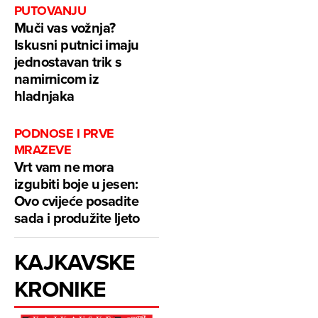
PUTOVANJU
Muči vas vožnja?
Iskusni putnici imaju
jednostavan trik s
namirnicom iz
hladnjaka
PODNOSE I PRVE
MRAZEVE
Vrt vam ne mora
izgubiti boje u jesen:
Ovo cvijeće posadite
sada i produžite ljeto
KAJKAVSKE
KRONIKE