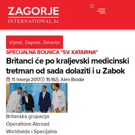
Vijesti
,
Zagorje
,
Zdravlje
SPECIJALNA BOLNICA “SV. KATARINA”
Britanci će po kraljevski medicinski
tretman od sada dolaziti i u Zabok
11. travnja 2017.
15:16
Alen Brodar
Britanska grupacija
Operations Abroad
Worldwide i Specijalna