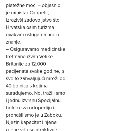
platežne moći – objasnio
je ministar Cappelli,
izrazivši zadovoljstvo što
Hrvatska osim turizma
ovakvim uslugama nudi i
znanje.
– Osiguravamo medicinske
tretmane izvan Velike
Britanije za 12.000
pacijenata svake godine, a
sve to zahvaljujući mreži od
40 bolnica s kojima
surađujemo. No, tražili smo
i jednu izvrsnu Specijalnu
bolnicu za ortopediju i
pronašli smo je u Zaboku.
Njezin kapacitet i njene
cijene vrlo su atraktivne