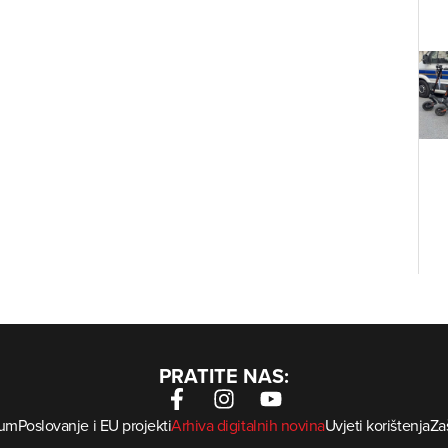
PRATITE NAS:
sum
Poslovanje i EU projekti
Arhiva digitalnih novina
Uvjeti korištenja
Zaš