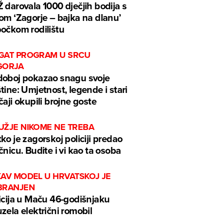
 darovala 1000 dječjih bodija s
om ‘Zagorje – bajka na dlanu’
očkom rodilištu
GAT PROGRAM U SRCU
GORJA
oboj pokazao snagu svoje
tine: Umjetnost, legende i stari
čaji okupili brojne goste
UŽJE NIKOME NE TREBA
ko je zagorskoj policiji predao
čnicu. Budite i vi kao ta osoba
KAV MODEL U HRVATSKOJ JE
BRANJEN
icija u Maču 46-godišnjaku
zela električni romobil