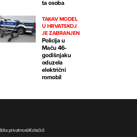
ta osoba
TAKAV MODEL
U HRVATSKOJ
JE ZABRANJEN
Policija u
Maču 46-
godišnjaku
oduzela
električni
romobil
tita privatnosti
Kolačići