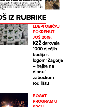
OŠ IZ RUBRIKE
LIJEPI OBIČAJ
POKRENUT
JOŠ 2019.
KZŽ darovala
1000 dječjih
bodija s
logom ‘Zagorje
– bajka na
dlanu’
zabočkom
rodilištu
BOGAT
PROGRAM U
SRCU