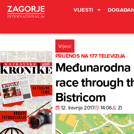
VIJESTI
DOGAĐAN
Vijesti
PRIJENOS NA 177 TELEVIZIJA
Međunarodna bi
race through t
Bistricom
12. travnja 2017.
14:06
ZI