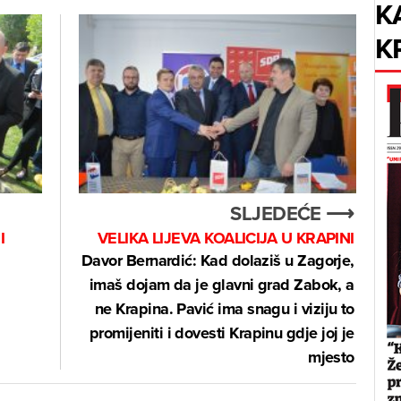
K
K
SLJEDEĆE ⟶
I
VELIKA LIJEVA KOALICIJA U KRAPINI
Davor Bernardić: Kad dolaziš u Zagorje,
imaš dojam da je glavni grad Zabok, a
ne Krapina. Pavić ima snagu i viziju to
promijeniti i dovesti Krapinu gdje joj je
mjesto