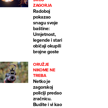
ZAGORJA
Radoboj
pokazao
snagu svoje
baštine:
Umjetnost,
legende i stari
običaji okupili
brojne goste
ORUŽJE
NIKOME NE
TREBA
Netko je
zagorskoj
policiji predao
zračnicu.
Budite i vi kao