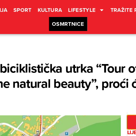
JA
SPORT
KULTURA
LIFESTYLE
TRAŽITE
OSMRTNICE
ciklistička utrka “Tour o
he natural beauty”, proći
LIJ