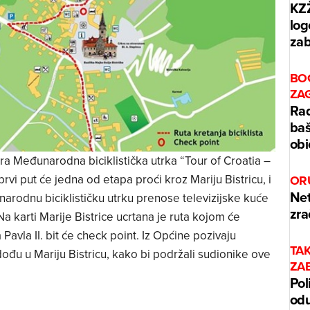
KZŽ
log
zab
BO
ZA
Rad
baš
obi
ra Međunarodna biciklistička utrka “Tour of Croatia –
prvi put će jedna od etapa proći kroz Mariju Bistricu, i
OR
Net
unarodnu biciklističku utrku prenose televizijske kuće
zra
Na karti Marije Bistrice ucrtana je ruta kojom će
a Pavla II. bit će check point. Iz Općine pozivaju
TA
dođu u Mariju Bistricu, kako bi podržali sudionike ove
ZA
Pol
odu