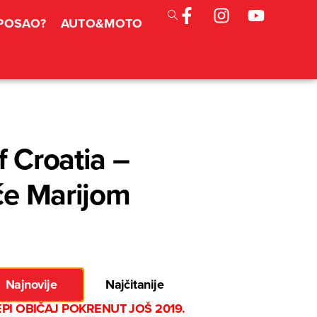
 POSAO?
AUTO&MOTO
f Croatia –
 će Marijom
Najnovije
Najčitanije
EPI OBIČAJ POKRENUT JOŠ 2019.