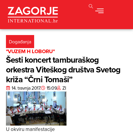
Događanja
"VUZEM H LOBORU"
Šesti koncert tamburaškog
orkestra Viteškog društva Svetog
križa “Črni Tomaši”
14. travnja 2017.
15:09
ZI
U okviru manifestacije