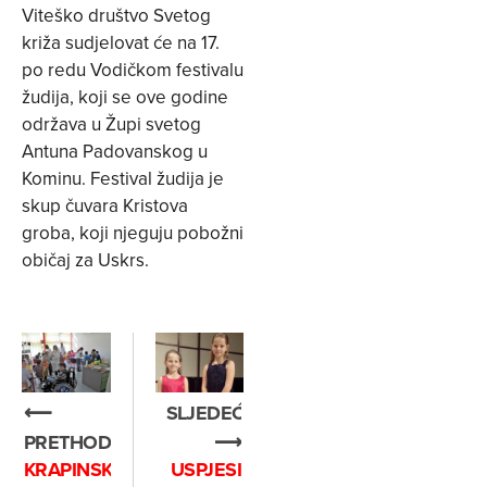
Viteško društvo Svetog
križa sudjelovat će na 17.
po redu Vodičkom festivalu
žudija, koji se ove godine
održava u Župi svetog
Antuna Padovanskog u
Kominu. Festival žudija je
skup čuvara Kristova
groba, koji njeguju pobožni
običaj za Uskrs.
⟵
SLJEDEĆE
PRETHODNO
⟶
KRAPINSKE
USPJESI