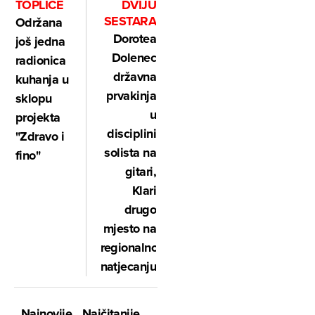
TOPLICE
DVIJU
SESTARA
Održana
Dorotea
još jedna
Dolenec
radionica
državna
kuhanja u
prvakinja
sklopu
u
projekta
disciplini
"Zdravo i
solista na
fino"
gitari,
Klari
drugo
mjesto na
regionalnom
natjecanju
Najnovije
Najčitanije