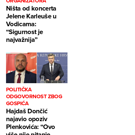
ORGANIZATORA
Ništa od koncerta
Jelene Karleuše u
Vodicama:
“Sigurnost je
najvažnija”
POLITIČKA
ODGOVORNOST ZBOG
GOSPIĆA
Hajdaš Dončić
najavio opoziv
Plenkovića: “Ovo
više nije pitanje