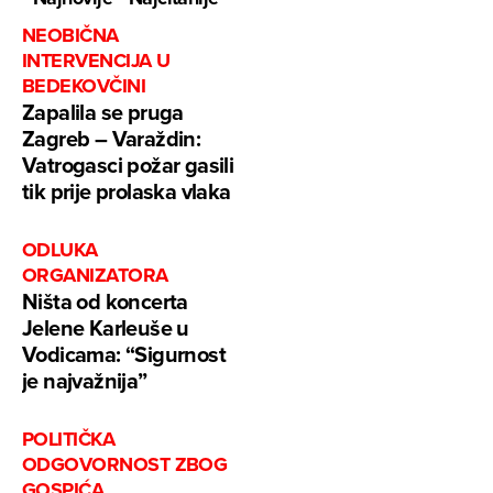
NEOBIČNA
INTERVENCIJA U
BEDEKOVČINI
Zapalila se pruga
Zagreb – Varaždin:
Vatrogasci požar gasili
tik prije prolaska vlaka
ODLUKA
ORGANIZATORA
Ništa od koncerta
Jelene Karleuše u
Vodicama: “Sigurnost
je najvažnija”
POLITIČKA
ODGOVORNOST ZBOG
GOSPIĆA