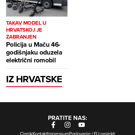
TAKAV MODEL U
HRVATSKOJ JE
ZABRANJEN
Policija u Maču 46-
godišnjaku oduzela
električni romobil
IZ HRVATSKE
PRATITE NAS:
Cjenik
Kontakt
Impressum
Poslovanje i EU projekti