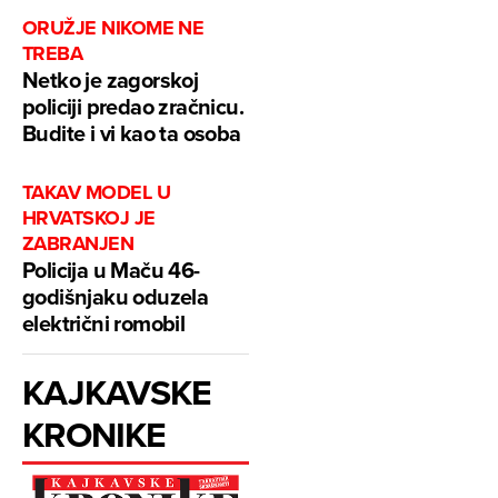
ORUŽJE NIKOME NE
TREBA
Netko je zagorskoj
policiji predao zračnicu.
Budite i vi kao ta osoba
TAKAV MODEL U
HRVATSKOJ JE
ZABRANJEN
Policija u Maču 46-
godišnjaku oduzela
električni romobil
KAJKAVSKE
KRONIKE