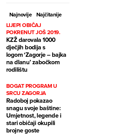
Najnovije
Najčitanije
LIJEPI OBIČAJ
POKRENUT JOŠ 2019.
KZŽ darovala 1000
dječjih bodija s
logom ‘Zagorje – bajka
na dlanu’ zabočkom
rodilištu
BOGAT PROGRAM U
SRCU ZAGORJA
Radoboj pokazao
snagu svoje baštine:
Umjetnost, legende i
stari običaji okupili
brojne goste