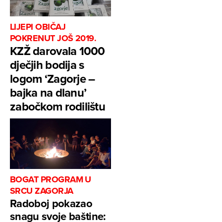
LIJEPI OBIČAJ
POKRENUT JOŠ 2019.
KZŽ darovala 1000
dječjih bodija s
logom ‘Zagorje –
bajka na dlanu’
zabočkom rodilištu
BOGAT PROGRAM U
SRCU ZAGORJA
Radoboj pokazao
snagu svoje baštine: