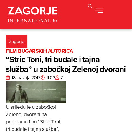
Zagorje
FILM BUGARSKIH AUTORICA
“Stric Toni, tri budale i tajna
služba” u zabočkoj Zelenoj dvorani
18. travnja 2017.
11:03
ZI
U srijedu je u zabočkoj
Zelenoj dvorani na
programu film “Stric Toni,
tri budale i tajna služba”,