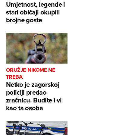
Umjetnost, legende i
stari običaji okupili
brojne goste
ORUŽJE NIKOME NE
TREBA
Netko je zagorskoj
policiji predao
zračnicu. Budite i vi
kao ta osoba