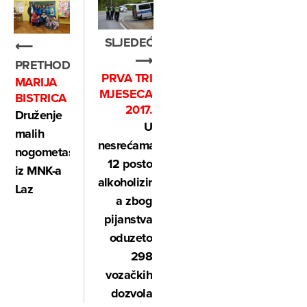
SLJEDEĆE
⟵
⟶
PRETHODNO
PRVA TRI
MARIJA
MJESECA
BISTRICA
2017.
Druženje
U
malih
nesrećama
nogometaša
12 posto
iz MNK-a
alkoholiziranih,
Laz
a zbog
pijanstva
oduzeto
298
vozačkih
dozvola