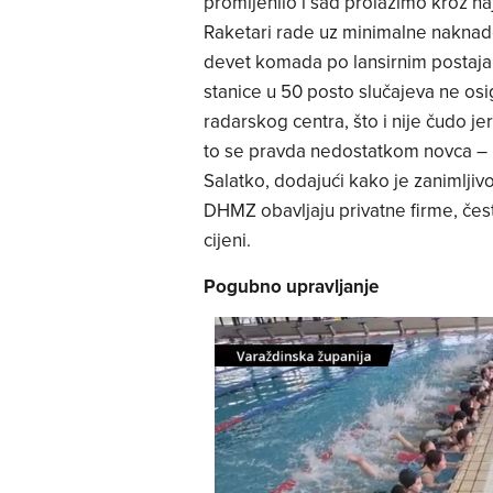
promijenilo i sad prolazimo kroz n
Raketari rade uz minimalne naknade,
devet komada po lansirnim postajam
stanice u 50 posto slučajeva ne os
radarskog centra, što i nije čudo je
to se pravda nedostatkom novca – 
Salatko, dodajući kako je zanimljiv
DHMZ obavljaju privatne firme, čes
cijeni.
Pogubno upravljanje