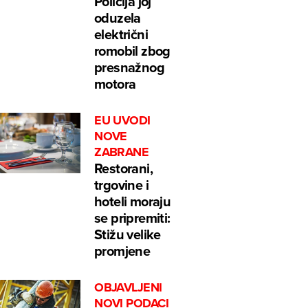
Policija joj
oduzela
električni
romobil zbog
presnažnog
motora
EU UVODI
NOVE
ZABRANE
Restorani,
trgovine i
hoteli moraju
se pripremiti:
Stižu velike
promjene
OBJAVLJENI
NOVI PODACI