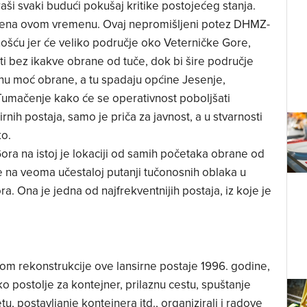
aši svaki budući pokušaj kritike postojećeg stanja.
rena ovom vremenu. Ovaj nepromišljeni potez DHMZ-
šću jer će veliko područje oko Veterničke Gore,
ti bez ikakve obrane od tuče, dok bi šire područje
nu moć obrane, a tu spadaju općine Jesenje,
Tumačenje kako će se operativnost poboljšati
ih postaja, samo je priča za javnost, a u stvarnosti
ko.
Gora na istoj je lokaciji od samih početaka obrane od
se na veoma učestaloj putanji tučonosnih oblaka u
. Ona je jedna od najfrekventnijih postaja, iz koje je
kom rekonstrukcije ove lansirne postaje 1996. godine,
ko postolje za kontejner, prilaznu cestu, spuštanje
u, postavljanje kontejnera itd., organizirali i radove