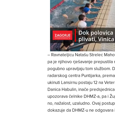
– Ravnateljicu Natašu Strelec Maho
pa je njihovo rješavanje prepustila 
pogubno upravljaju tom službom. Da 
radarskog centra Puntijarka, prema s
ukinuti Lansirnu postaju 12 na Veter
Danica Habulin, inače predsjednic
upozorava čelnike DHMZ-a, pa i Župa
no, nažalost, uzaludno. Ovaj postu
dokazuje da DHMZ-u ne odgovara iz