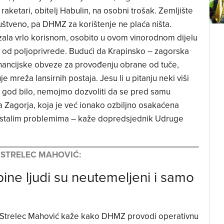
raketari, obitelj Habulin, na osobni trošak. Zemljište
uštveno, pa DHMZ za korištenje ne plaća ništa.
la vrlo korisnom, osobito u ovom vinorodnom dijelu
ive od poljoprivrede. Budući da Krapinsko – zagorska
inancijske obveze za provođenju obrane od tuče,
e mreža lansirnih postaja. Jesu li u pitanju neki viši
Što god bilo, nemojmo dozvoliti da se pred samu
a Zagorja, koja je već ionako ozbiljno osakaćena
ostalim problemima – kaže dopredsjednik Udruge
 STRELEC MAHOVIĆ:
upine ljudi su neutemeljeni i samo
a Strelec Mahović kaže kako DHMZ provodi operativnu