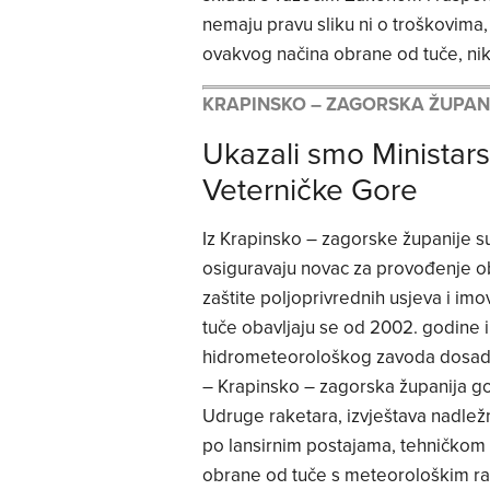
nemaju pravu sliku ni o troškovima, 
ovakvog načina obrane od tuče, ni
KRAPINSKO – ZAGORSKA ŽUPANI
Ukazali smo Ministar
Veterničke Gore
Iz Krapinsko – zagorske županije s
osiguravaju novac za provođenje ob
zaštite poljoprivrednih usjeva i im
tuče obavljaju se od 2002. godine i
hidrometeorološkog zavoda dosad u
– Krapinsko – zagorska županija go
Udruge raketara, izvještava nadlež
po lansirnim postajama, tehničkom
obrane od tuče s meteorološkim rad