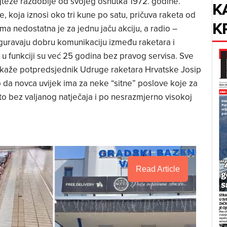
ajteže razdoblje od svojeg osnutka 1972. godine.
K
 koja iznosi oko tri kune po satu, pričuva raketa od
K
a nedostatna je za jednu jaču akciju, a radio –
iguravaju dobru komunikaciju između raketara i
r u funkciji su već 25 godina bez pravog servisa. Sve
kaže potpredsjednik Udruge raketara Hrvatske Josip
o da novca uvijek ima za neke “sitne” poslove koje za
to bez valjanog natječaja i po nesrazmjerno visokoj
Read Article