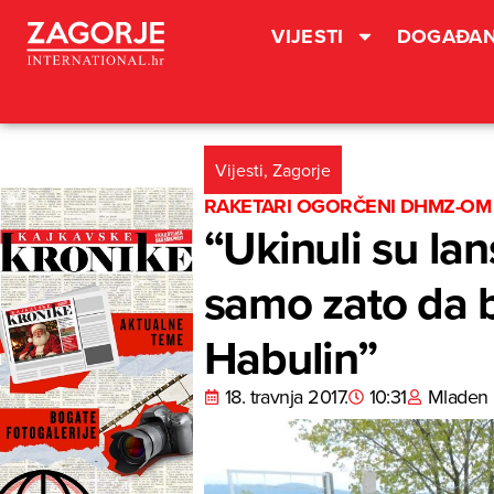
VIJESTI
DOGAĐAN
Vijesti
,
Zagorje
RAKETARI OGORČENI DHMZ-OM
“Ukinuli su lan
samo zato da b
Habulin”
18. travnja 2017.
10:31
Mladen