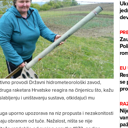
Ukr
jed
dev
PR
Zau
Pol
rom
EU
Res
se 
tivno provodi Državni hidrometeorološki zavod,
pr
Udruga raketara Hrvatske reagira na činjenicu što, kažu
labljenju i uništavanju sustava, otkidajući mu
RAZ
Nij
uga uporno upozorava na niz propusta i nezakonitosti
vam
vljaju obranom od tuče. Nažalost, ništa se nije
paž