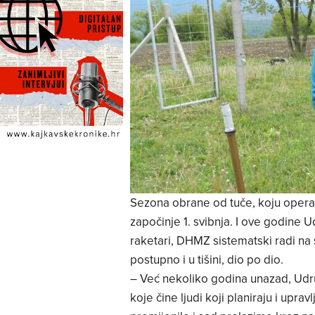
Sezona obrane od tuče, koju opera
započinje 1. svibnja. I ove godine 
raketari, DHMZ sistematski radi na s
postupno i u tišini, dio po dio.
– Već nekoliko godina unazad, Udr
koje čine ljudi koji planiraju i upra