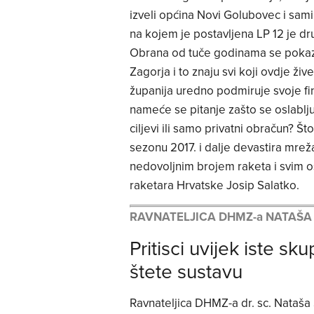
izveli općina Novi Golubovec i sami 
na kojem je postavljena LP 12 je dr
Obrana od tuče godinama se pokaza
Zagorja i to znaju svi koji ovdje ž
županija uredno podmiruje svoje f
nameće se pitanje zašto se oslabljuj
ciljevi ili samo privatni obračun? 
sezonu 2017. i dalje devastira mrež
nedovoljnim brojem raketa i svim 
raketara Hrvatske Josip Salatko.
RAVNATELJICA DHMZ-a NATAŠA
Pritisci uvijek iste sk
štete sustavu
Ravnateljica DHMZ-a dr. sc. Nataš