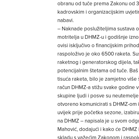
obranu od tuče prema Zakonu od 31. 
kadrovskim i organizacijskim uvjet
nabavi.
– Naknade poslužiteljima sustava o
motritelja u DHMZ-u i godišnje izn
ovisi isključivo o financijskim pri
raspoloživo je oko 6500 raketa. Su
raketnog i generatorskog dijela, ta
potencijalnim štetama od tuče. Baš
tisuća raketa, bilo je zamjetno više
račun DHMZ-a stižu svake godine ve
skupine ljudi i posve su neutemelje
otvoreno komunicirati s DHMZ-om i d
uvijek prije početka sezone, izabiru
na DHMZ – napisala je u svom odgovo
Mahović, dodajući i kako će DHMZ i
skladu s važećim Zakonom i raspolož