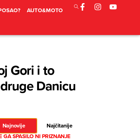
 POSAO?
AUTO&MOTO
 Gori i to
Udruge Danicu
Najnovije
Najčitanije
E GA SPASILO NI PRIZNANJE