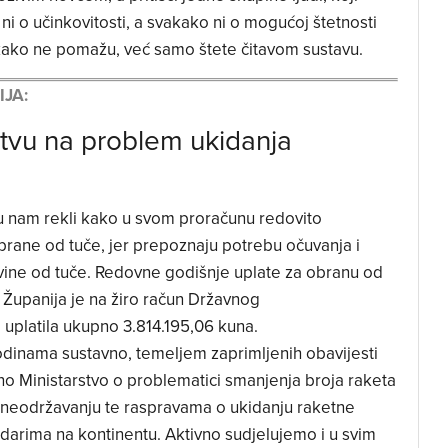
ni o učinkovitosti, a svakako ni o mogućoj štetnosti
kako ne pomažu, već samo štete čitavom sustavu.
JA:
stvu na problem ukidanja
u nam rekli kako u svom proračunu redovito
rane od tuče, jer prepoznaju potrebu očuvanja i
ovine od tuče. Redovne godišnje uplate za obranu od
 Županija je na žiro račun Državnog
platila ukupno 3.814.195,06 kuna.
dinama sustavno, temeljem zaprimljenih obavijesti
no Ministarstvo o problematici smanjenja broja raketa
 neodržavanju te raspravama o ukidanju raketne
arima na kontinentu. Aktivno sudjelujemo i u svim