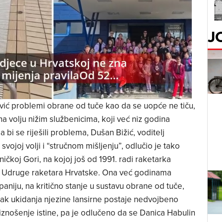
J
vić problemi obrane od tuče kao da se uopće ne tiču,
na volju nižim službenicima, koji već niz godina
bi se riješili problema, Dušan Bižić, voditelj
vojoj volji i “stručnom mišljenju”, odlučio je tako
ničkoj Gori, na kojoj još od 1991. radi raketarka
a Udruge raketara Hrvatske. Ona već godinama
niju, na kritično stanje u sustavu obrane od tuče,
pak ukidanja njezine lansirne postaje nedvojbeno
nošenje istine, pa je odlučeno da se Danica Habulin