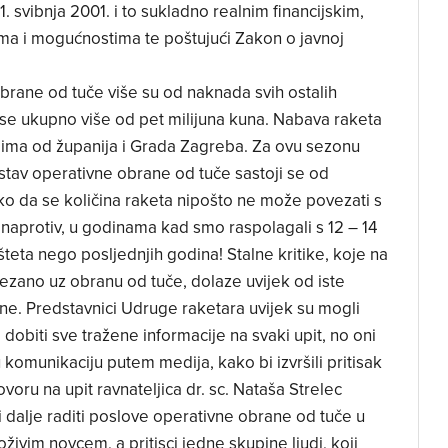
svibnja 2001. i to sukladno realnim financijskim,
ima i mogućnostima te poštujući Zakon o javnoj
brane od tuče više su od naknada svih ostalih
ose ukupno više od pet milijuna kuna. Nabava raketa
hodima od županija i Grada Zagreba. Za ovu sezonu
stav operativne obrane od tuče sastoji se od
ko da se količina raketa nipošto ne može povezati s
 naprotiv, u godinama kad smo raspolagali s 12 – 14
 šteta nego posljednjih godina! Stalne kritike, koje na
zano uz obranu od tuče, dolaze uvijek od iste
ne. Predstavnici Udruge raketara uvijek su mogli
obiti sve tražene informacije na svaki upit, no oni
 komunikaciju putem medija, kako bi izvršili pritisak
ru na upit ravnateljica dr. sc. Nataša Strelec
 dalje raditi poslove operativne obrane od tuče u
ivim novcem, a pritisci jedne skupine ljudi, koji