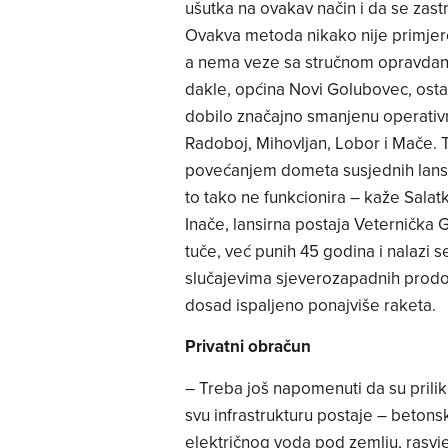
ušutka na ovakav način i da se zastr
Ovakva metoda nikako nije primje
a nema veze sa stručnom opravdano
dakle, općina Novi Golubovec, osta
dobilo značajno smanjenu operativ
Radoboj, Mihovljan, Lobor i Mače. 
povećanjem dometa susjednih lansirn
to tako ne funkcionira – kaže Salat
Inače, lansirna postaja Veternička 
tuče, već punih 45 godina i nalazi 
slučajevima sjeverozapadnih prodora
dosad ispaljeno ponajviše raketa.
Privatni obračun
– Treba još napomenuti da su prili
svu infrastrukturu postaje – betons
električnog voda pod zemlju, rasvjet