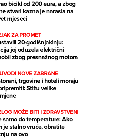
ao bicikl od 200 eura, a zbog
ne stvari kazna je narasla na
et mjeseci
EJAK ZA PROMET
stavili 20-godišnjakinju:
icija joj oduzela električni
obil zbog presnažnog motora
 UVODI NOVE ZABRANE
torani, trgovine i hoteli moraju
pripremiti: Stižu velike
omjene
LOG MOŽE BITI I ZDRAVSTVENI
e samo do temperature: Ako
 je stalno vruće, obratite
nju na ovo