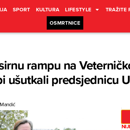
JA
SPORT
KULTURA
LIFESTYLE
TRAŽITE
OSMRTNICE
sirnu rampu na Veterničkoj
i ušutkali predsjednicu 
 Mandić
NIJ