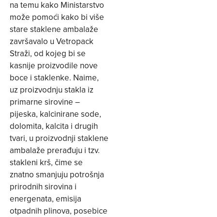
na temu kako Ministarstvo
može pomoći kako bi više
stare staklene ambalaže
završavalo u Vetropack
Straži, od kojeg bi se
kasnije proizvodile nove
boce i staklenke. Naime,
uz proizvodnju stakla iz
primarne sirovine –
pijeska, kalcinirane sode,
dolomita, kalcita i drugih
tvari, u proizvodnji staklene
ambalaže prerađuju i tzv.
stakleni krš, čime se
znatno smanjuju potrošnja
prirodnih sirovina i
energenata, emisija
otpadnih plinova, posebice