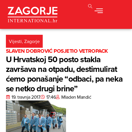
Vijesti
,
Zagorje
SLAVEN DOBROVIĆ POSJETIO VETROPACK
U Hrvatskoj 50 posto stakla
završava na otpadu, destimulirat
ćemo ponašanje “odbaci, pa neka
se netko drugi brine”
19. travnja 2017.
17:46
Mladen Mandić