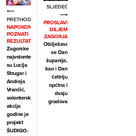
SLJEDEĆE
⟵
⟶
PRETHODNO
PROSLAVE
NAPOKON
DILJEM
POZNATI
ZAGORJA
REZULTATI
Obilježava
Zagorske
se Dan
najvolonterke
županije,
su Lucija
kao i Dan
Strugar i
četiriju
Andreja
općina i
Vrančić,
dvaju
volonterska
gradova
akcija
godine je
projekt
ŠUDIGO-