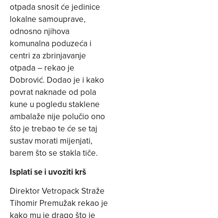
otpada snosit će jedinice
lokalne samouprave,
odnosno njihova
komunalna poduzeća i
centri za zbrinjavanje
otpada – rekao je
Dobrović. Dodao je i kako
povrat naknade od pola
kune u pogledu staklene
ambalaže nije polučio ono
što je trebao te će se taj
sustav morati mijenjati,
barem što se stakla tiče.
Isplati se i uvoziti krš
Direktor Vetropack Straže
Tihomir Premužak rekao je
kako mu je drago što je