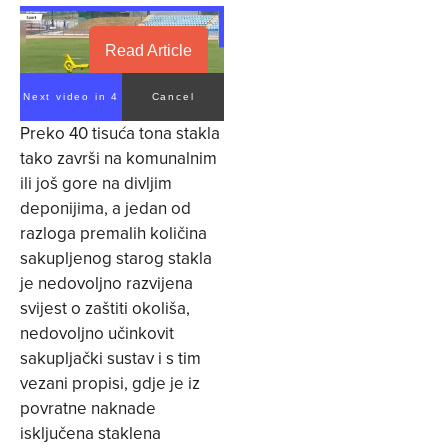
Read Article
Next video in 3
Cancel
Preko 40 tisuća tona stakla
tako završi na komunalnim
ili još gore na divljim
deponijima, a jedan od
razloga premalih količina
sakupljenog starog stakla
je nedovoljno razvijena
svijest o zaštiti okoliša,
nedovoljno učinkovit
sakupljački sustav i s tim
vezani propisi, gdje je iz
povratne naknade
isključena staklena