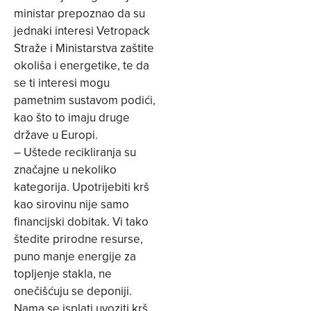
ministar prepoznao da su
jednaki interesi Vetropack
Straže i Ministarstva zaštite
okoliša i energetike, te da
se ti interesi mogu
pametnim sustavom podići,
kao što to imaju druge
države u Europi.
– Uštede recikliranja su
značajne u nekoliko
kategorija. Upotrijebiti krš
kao sirovinu nije samo
financijski dobitak. Vi tako
štedite prirodne resurse,
puno manje energije za
topljenje stakla, ne
onečišćuju se deponiji.
Nama se isplati uvoziti krš