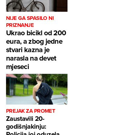
NIJE GA SPASILO NI
PRIZNANJE
Ukrao bicikl od 200
eura, a zbog jedne
stvari kazna je
narasla na devet
mjeseci
PREJAK ZA PROMET
Zaustavili 20-
godišnjakinju:
Policija joj oduzela