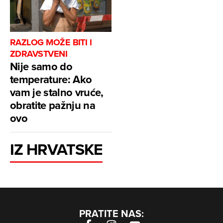
RAZLOG MOŽE BITI I
ZDRAVSTVENI
Nije samo do
temperature: Ako
vam je stalno vruće,
obratite pažnju na
ovo
IZ HRVATSKE
PRATITE NAS: