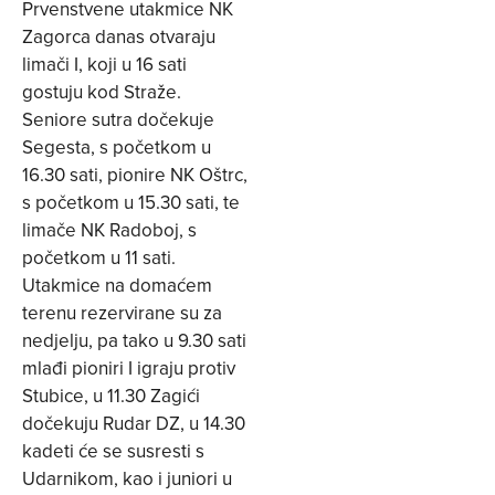
Prvenstvene utakmice NK
Zagorca danas otvaraju
limači I, koji u 16 sati
gostuju kod Straže.
Seniore sutra dočekuje
Segesta, s početkom u
16.30 sati, pionire NK Oštrc,
s početkom u 15.30 sati, te
limače NK Radoboj, s
početkom u 11 sati.
Utakmice na domaćem
terenu rezervirane su za
nedjelju, pa tako u 9.30 sati
mlađi pioniri I igraju protiv
Stubice, u 11.30 Zagići
dočekuju Rudar DZ, u 14.30
kadeti će se susresti s
Udarnikom, kao i juniori u