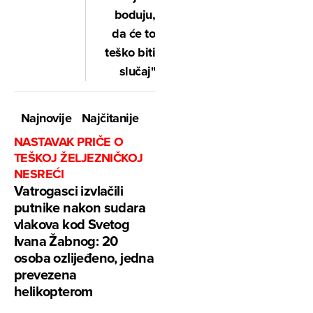
boduju,
da će to
teško biti
slučaj"
Najnovije
Najčitanije
NASTAVAK PRIČE O
TEŠKOJ ŽELJEZNIČKOJ
NESREĆI
Vatrogasci izvlačili
putnike nakon sudara
vlakova kod Svetog
Ivana Žabnog: 20
osoba ozlijeđeno, jedna
prevezena
helikopterom