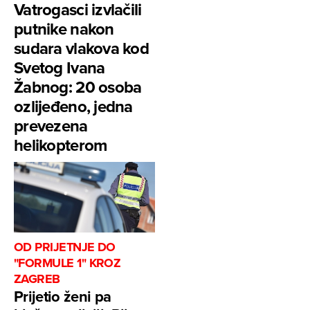
Vatrogasci izvlačili
putnike nakon
sudara vlakova kod
Svetog Ivana
Žabnog: 20 osoba
ozlijeđeno, jedna
prevezena
helikopterom
OD PRIJETNJE DO
"FORMULE 1" KROZ
ZAGREB
Prijetio ženi pa