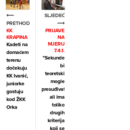
⟵
SLJEDEĆE
PRETHODNO
⟶
KK
PRIJAVE
KRAPINA
NA
MJERU
Kadeti na
7.4.1.
domaćem
"Sekunde
terenu
bi
dočekuju
teoretski
KK Ivanić,
mogle
juniorke
presuđivati,
gostuju
ali ima
kod ŽKK
toliko
Orka
drugih
kriterija
koji se