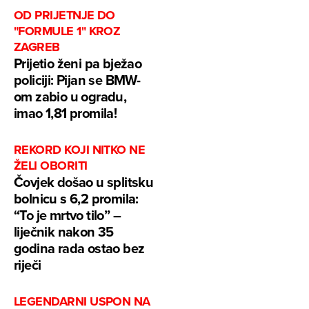
OD PRIJETNJE DO
"FORMULE 1" KROZ
ZAGREB
Prijetio ženi pa bježao
policiji: Pijan se BMW-
om zabio u ogradu,
imao 1,81 promila!
REKORD KOJI NITKO NE
ŽELI OBORITI
Čovjek došao u splitsku
bolnicu s 6,2 promila:
“To je mrtvo tilo” –
liječnik nakon 35
godina rada ostao bez
riječi
LEGENDARNI USPON NA