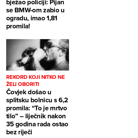
bježao policiji: Pijan
se BMW-om zabio u
ogradu, imao 1,81
promila!
REKORD KOJI NITKO NE
ŽELI OBORITI
Čovjek došao u
splitsku bolnicu s 6,2
promila: “To je mrtvo
tilo” – liječnik nakon
35 godina rada ostao
bez riječi