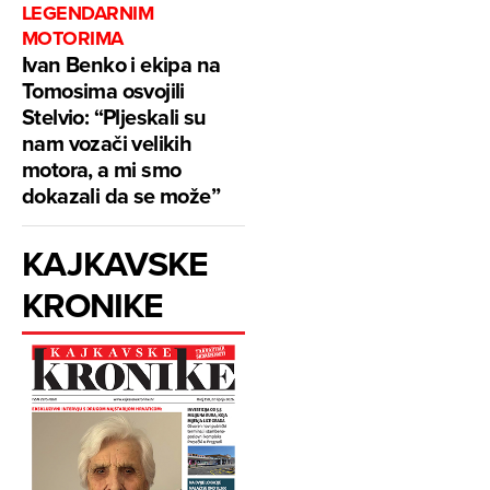
LEGENDARNIM
MOTORIMA
Ivan Benko i ekipa na
Tomosima osvojili
Stelvio: “Pljeskali su
nam vozači velikih
motora, a mi smo
dokazali da se može”
KAJKAVSKE
KRONIKE