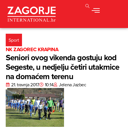
Sport
NK ZAGOREC KRAPINA
Seniori ovog vikenda gostuju kod
Segeste, u nedjelju četiri utakmice
na domaćem terenu
21. travnja 2017.
10:14
Jelena Jazbec