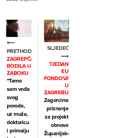
⟵
SLJEDEĆE
PRETHODNO
⟶
ZAGREPČANKA
TJEDAN
RODILA U
EU
ZABOKU
FONDOVA
"Tamo
U
sam vođa
ZAGREBU
svog
Zagorcima
poroda,
priznanje
uz muža,
za projekt
doktoricu
obnove
i primalju
Županijske