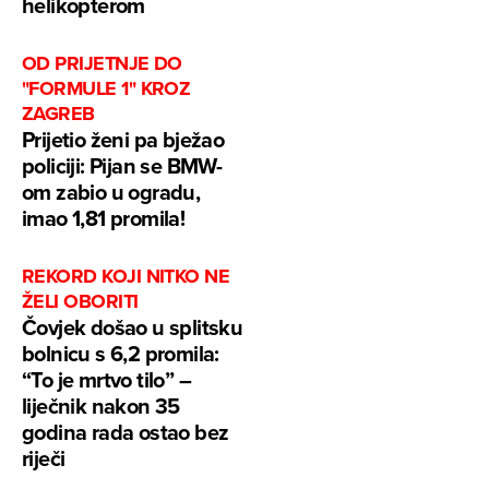
helikopterom
OD PRIJETNJE DO
"FORMULE 1" KROZ
ZAGREB
Prijetio ženi pa bježao
policiji: Pijan se BMW-
om zabio u ogradu,
imao 1,81 promila!
REKORD KOJI NITKO NE
ŽELI OBORITI
Čovjek došao u splitsku
bolnicu s 6,2 promila:
“To je mrtvo tilo” –
liječnik nakon 35
godina rada ostao bez
riječi