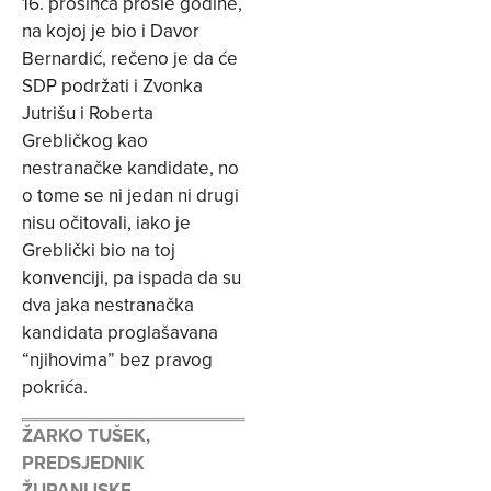
16. prosinca prošle godine,
na kojoj je bio i Davor
Bernardić, rečeno je da će
SDP podržati i Zvonka
Jutrišu i Roberta
Grebličkog kao
nestranačke kandidate, no
o tome se ni jedan ni drugi
nisu očitovali, iako je
Greblički bio na toj
konvenciji, pa ispada da su
dva jaka nestranačka
kandidata proglašavana
“njihovima” bez pravog
pokrića.
ŽARKO TUŠEK,
PREDSJEDNIK
ŽUPANIJSKE