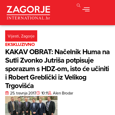
Vijesti
,
Zagorje
EKSKLUZIVNO
KAKAV OBRAT: Načelnik Huma na
Sutli Zvonko Jutriša potpisuje
sporazum s HDZ-om, isto će učiniti
i Robert Greblički iz Velikog
Trgovišća
25. travnja 2017.
10:11
Alen Brodar