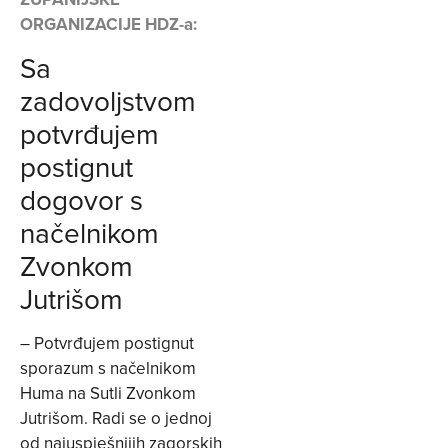
ORGANIZACIJE HDZ-a:
Sa
zadovoljstvom
potvrđujem
postignut
dogovor s
načelnikom
Zvonkom
Jutrišom
– Potvrđujem postignut
sporazum s načelnikom
Huma na Sutli Zvonkom
Jutrišom. Radi se o jednoj
od najuspješnijih zagorskih