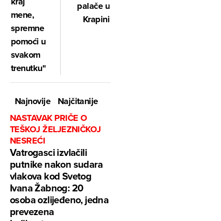
kraj
palače u
mene,
Krapini
spremne
pomoći u
svakom
trenutku"
Najnovije
Najčitanije
NASTAVAK PRIČE O
TEŠKOJ ŽELJEZNIČKOJ
NESREĆI
Vatrogasci izvlačili
putnike nakon sudara
vlakova kod Svetog
Ivana Žabnog: 20
osoba ozlijeđeno, jedna
prevezena