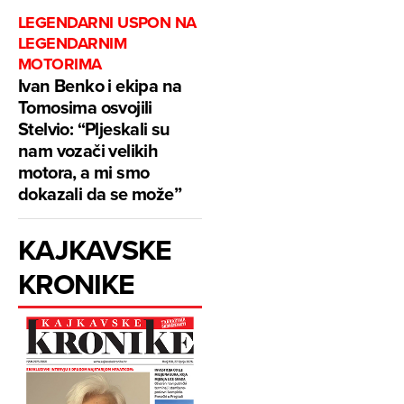
LEGENDARNI USPON NA
LEGENDARNIM
MOTORIMA
Ivan Benko i ekipa na
Tomosima osvojili
Stelvio: “Pljeskali su
nam vozači velikih
motora, a mi smo
dokazali da se može”
KAJKAVSKE
KRONIKE