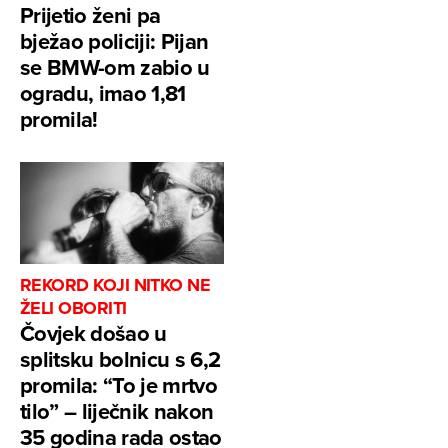
Prijetio ženi pa
bježao policiji: Pijan
se BMW-om zabio u
ogradu, imao 1,81
promila!
REKORD KOJI NITKO NE
ŽELI OBORITI
Čovjek došao u
splitsku bolnicu s 6,2
promila: “To je mrtvo
tilo” – liječnik nakon
35 godina rada ostao