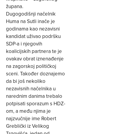
župana.
Dugogodišnji načelnik
Huma na Sutli inače je
godinama kao nezavisni
kandidat uživao podršku
SDP-a i njegovih
koalicijskih partnera te je
ovakav obrat iznenađenje
na zagorskoj političkoj
sceni. Također doznajemo
da bi još nekoliko
nezavisnih načelnika u
narednim danima trebalo
potpisati sporazum s HDZ-
om, a među njima je
najzvučnije ime Robert
Greblički iz Velikog
Trgovišća, jedan od