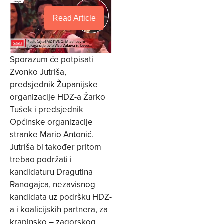
Read Article
Sporazum će potpisati
Zvonko Jutriša,
predsjednik Županijske
organizacije HDZ-a Žarko
Tušek i predsjednik
Općinske organizacije
stranke Mario Antonić.
Jutriša bi također pritom
trebao podržati i
kandidaturu Dragutina
Ranogajca, nezavisnog
kandidata uz podršku HDZ-
a i koalicijskih partnera, za
krapinsko – zagorskog