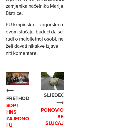
zamjenika načelnika Marije
Bistrice.
PU krapinsko – zagorska o
ovom slučaju, budući da se
radi o maloljetnoj osobi, ne
želi davati nikakve izjave
niti komentare.
⟵
SLJEDEĆE
PRETHODNO
⟶
SDP I
PONOVIO
HNS
SE
ZAJEDNO
SLUČAJ
I U