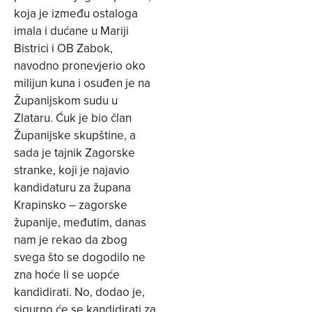
koja je između ostaloga
imala i dućane u Mariji
Bistrici i OB Zabok,
navodno pronevjerio oko
milijun kuna i osuđen je na
Županijskom sudu u
Zlataru. Ćuk je bio član
Županijske skupštine, a
sada je tajnik Zagorske
stranke, koji je najavio
kandidaturu za župana
Krapinsko – zagorske
županije, međutim, danas
nam je rekao da zbog
svega što se dogodilo ne
zna hoće li se uopće
kandidirati. No, dodao je,
sigurno će se kandidirati za