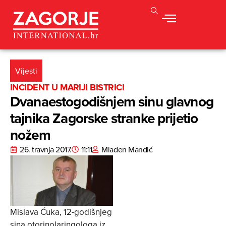
Vijesti
INCIDENT U MARIJI BISTRICI
Dvanaestogodišnjem sinu glavnog
tajnika Zagorske stranke prijetio
nožem
26. travnja 2017.
11:11
Mladen Mandić
Mislava Ćuka, 12-godišnjeg
sina otorinolaringologa iz