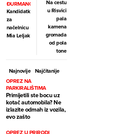
Na cestu
ĐURMANCU
u Risvici
Kandidatkinja
pala
za
kamena
načelnicu
gromada
Mia Leljak
od pola
tone
Najnovije
Najčitanije
OPREZ NA
PARKIRALIŠTIMA
Primijetili ste bocu uz
kotač automobila? Ne
izlazite odmah iz vozila,
evo zašto
OPREZ U PRIRODI