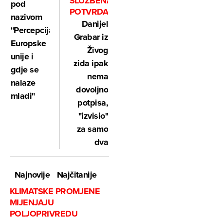
SLUŽBENA
pod
POTVRDA
nazivom
Danijel
"Percepcija
Grabar iz
Europske
Živog
unije i
zida ipak
gdje se
nema
nalaze
dovoljno
mladi"
potpisa,
"izvisio"
za samo
dva
Najnovije
Najčitanije
KLIMATSKE PROMJENE
MIJENJAJU
POLJOPRIVREDU