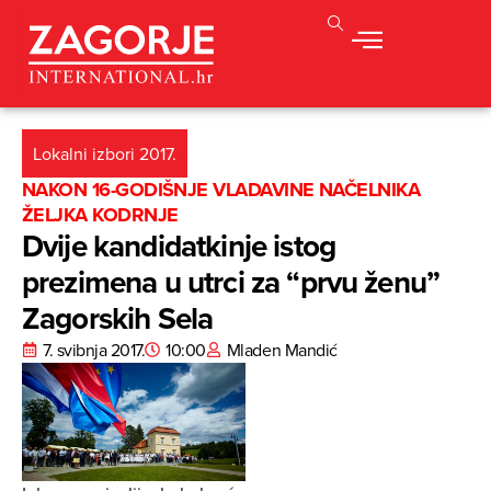
Lokalni izbori 2017.
NAKON 16-GODIŠNJE VLADAVINE NAČELNIKA
ŽELJKA KODRNJE
Dvije kandidatkinje istog
prezimena u utrci za “prvu ženu”
Zagorskih Sela
7. svibnja 2017.
10:00
Mladen Mandić