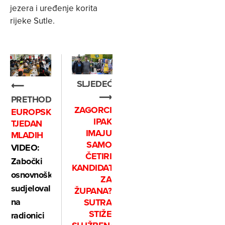
jezera i uređenje korita
rijeke Sutle.
SLJEDEĆE
⟵
⟶
PRETHODNO
ZAGORCI
EUROPSKI
IPAK
TJEDAN
IMAJU
MLADIH
SAMO
VIDEO:
ČETIRI
Zabočki
KANDIDATA
osnovnoškolci
ZA
sudjelovali
ŽUPANA?
na
SUTRA
STIŽE
radionici