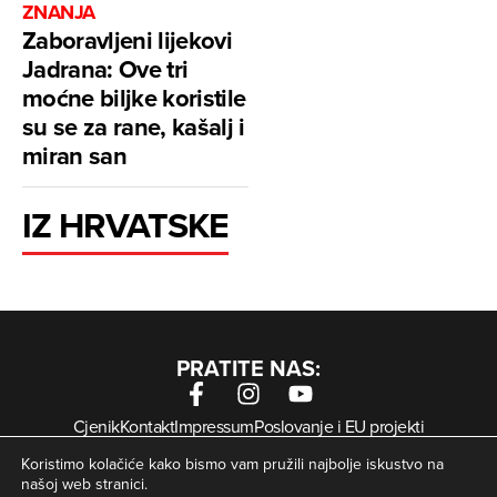
ZNANJA
Zaboravljeni lijekovi
Jadrana: Ove tri
moćne biljke koristile
su se za rane, kašalj i
miran san
IZ HRVATSKE
PRATITE NAS:
Cjenik
Kontakt
Impressum
Poslovanje i EU projekti
Arhiva digitalnih novina
Uvjeti korištenja
Zaštita privatnosti
Koristimo kolačiće kako bismo vam pružili najbolje iskustvo na
Kolačići
našoj web stranici.