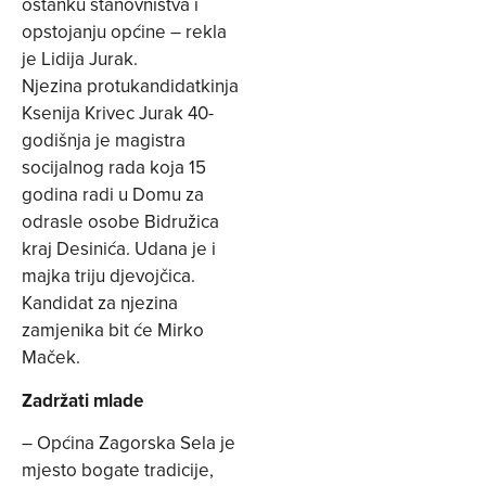
ostanku stanovništva i
opstojanju općine – rekla
je Lidija Jurak.
Njezina protukandidatkinja
Ksenija Krivec Jurak 40-
godišnja je magistra
socijalnog rada koja 15
godina radi u Domu za
odrasle osobe Bidružica
kraj Desinića. Udana je i
majka triju djevojčica.
Kandidat za njezina
zamjenika bit će Mirko
Maček.
Zadržati mlade
– Općina Zagorska Sela je
mjesto bogate tradicije,