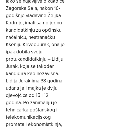
Iako se najavljivalo kako će
Zagorska Sela, nakon 16-
godišnje vladavine Željka
Kodrnje, imati samo jednu
kandidatkinju za općinsku
načelnicu, nestranačku
Kseniju Krivec Jurak, ona je
ipak dobila svoju
protukandidatkinju – Lidiju
Jurak, koja se također
kandidira kao nezavisna.
Lidija Jurak ima 38 godina,
udana je i majka je dviju
djevojčica od 15 i 12
godina. Po zanimanju je
tehničarka poštanskog i
telekomunikacijskog
prometa i ekonomistkinja,