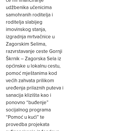
će mi financiranje
udžbenika učenicima
samohranih roditelja i
roditelja slabijeg
imovinskog stanja,
izgradnja mrtvačnice u
Zagorskim Selima,
razvrstavanje ceste Gornji
Škrnik – Zagorska Sela iz
općinske u lokalnu cestu,
pomoć mještanima kod
većih zahvata prilikom
uređenja prilaznih puteva i
sanacija klizišta kao i
ponovno “buđenje”
socijalnog programa
“Pomoć u kući” te
provedba projekata