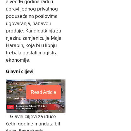
a već 16 godina radi u
upravi jednog privatnog
poduzeća na poslovima
ugovaranja, nabave i
prodaje. Kandidatkinja za
njezinu zamjenicu je Maja
Harapin, koja bi u lipnju
trebala postati magistra
ekonomije.
Glavni ciljevi
Read Article
– Glavni ciljevi za iduće
četiri godine mandata bit