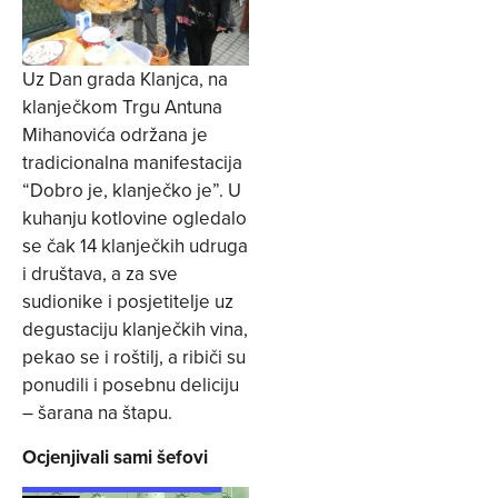
Uz Dan grada Klanjca, na
klanječkom Trgu Antuna
Mihanovića održana je
tradicionalna manifestacija
“Dobro je, klanječko je”. U
kuhanju kotlovine ogledalo
se čak 14 klanječkih udruga
i društava, a za sve
sudionike i posjetitelje uz
degustaciju klanječkih vina,
pekao se i roštilj, a ribiči su
ponudili i posebnu deliciju
– šarana na štapu.
Ocjenjivali sami šefovi