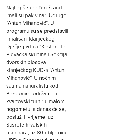
Najljepše uređeni štand
imali su pak vinari Udruge
“Antun Mihanović”. U
programu su se predstavili
i mališani klanječkog
Dječjeg vrtića “Kesten” te
Pjevačka skupina i Sekcija
dvorskih plesova
klanječkog KUD-a “Antun
Mihanović”. U noćnim
satima na igralištu kod
Predionice održan je i
kvartovski turnir u malom
nogometu, a danas će se,
posluži li vrijeme, uz
Susrete hrvatskih
planinara, uz 80-obljetnicu