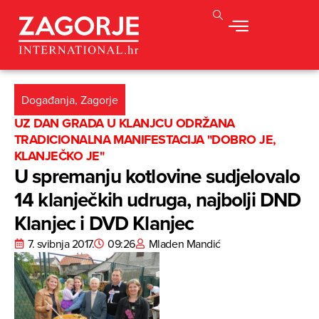
Događanja
,
Zagorje
UZ DAN GRADA U KLANJCU ODRŽANA
TRADICIONALNA MANIFESTACIJA "DOBRO JE,
KLANJEČKO JE"
U spremanju kotlovine sudjelovalo
14 klanječkih udruga, najbolji DND
Klanjec i DVD Klanjec
7. svibnja 2017.
09:26
Mladen Mandić