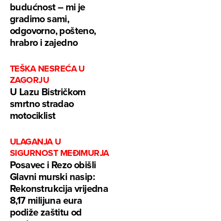
budućnost – mi je
gradimo sami,
odgovorno, pošteno,
hrabro i zajedno
TEŠKA NESREĆA U
ZAGORJU
U Lazu Bistričkom
smrtno stradao
motociklist
ULAGANJA U
SIGURNOST MEĐIMURJA
Posavec i Rezo obišli
Glavni murski nasip:
Rekonstrukcija vrijedna
8,17 milijuna eura
podiže zaštitu od