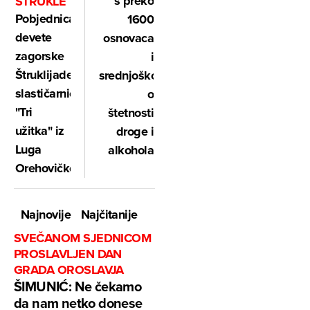
s preko
ŠTRUKLE
Pobjednica
1600
devete
osnovaca
zagorske
i
Štruklijade
srednjoškolaca
slastičarnica
o
"Tri
štetnosti
užitka" iz
droge i
Luga
alkohola
Orehovičkog
Najnovije
Najčitanije
SVEČANOM SJEDNICOM
PROSLAVLJEN DAN
GRADA OROSLAVJA
ŠIMUNIĆ: Ne čekamo
da nam netko donese