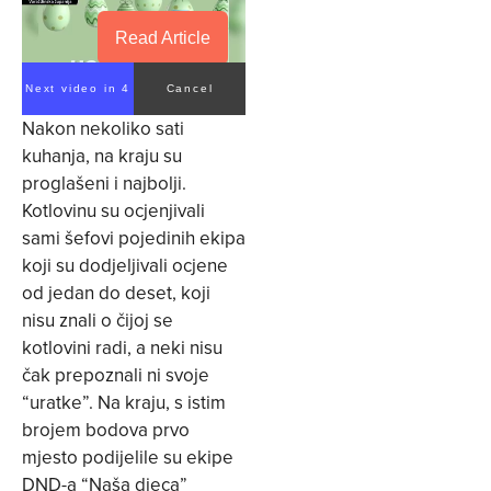
Read Article
Next video in 4
Cancel
Nakon nekoliko sati
kuhanja, na kraju su
proglašeni i najbolji.
Kotlovinu su ocjenjivali
sami šefovi pojedinih ekipa
koji su dodjeljivali ocjene
od jedan do deset, koji
nisu znali o čijoj se
kotlovini radi, a neki nisu
čak prepoznali ni svoje
“uratke”. Na kraju, s istim
brojem bodova prvo
mjesto podijelile su ekipe
DND-a “Naša djeca”