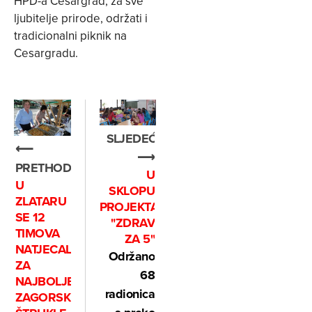
HPD-a Cesargrad, za sve
ljubitelje prirode, održati i
tradicionalni piknik na
Cesargradu.
SLJEDEĆE
⟵
⟶
PRETHODNO
U
U
SKLOPU
ZLATARU
PROJEKTA
SE 12
"ZDRAV
TIMOVA
ZA 5"
NATJECALO
Održano
ZA
68
NAJBOLJE
radionica
ZAGORSKE