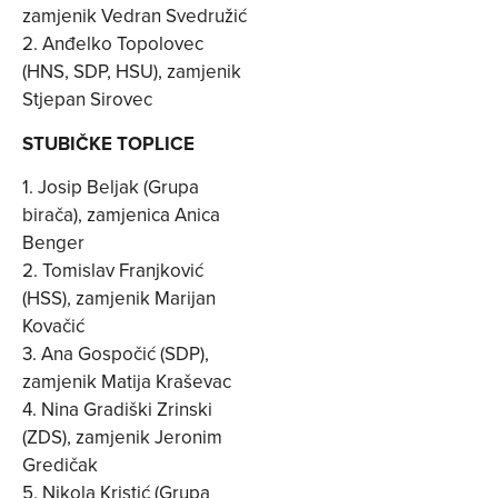
zamjenik Vedran Svedružić
2. Anđelko Topolovec
(HNS, SDP, HSU), zamjenik
Stjepan Sirovec
STUBIČKE TOPLICE
1. Josip Beljak (Grupa
birača), zamjenica Anica
Benger
2. Tomislav Franjković
(HSS), zamjenik Marijan
Kovačić
3. Ana Gospočić (SDP),
zamjenik Matija Kraševac
4. Nina Gradiški Zrinski
(ZDS), zamjenik Jeronim
Gredičak
5. Nikola Kristić (Grupa