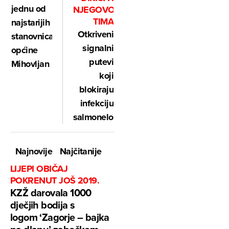
jednu od
NJEGOVOG
TIMA
najstarijih
Otkriveni
stanovnica
signalni
općine
putevi
Mihovljan
koji
blokiraju
infekciju
salmonelom
Najnovije
Najčitanije
LIJEPI OBIČAJ
POKRENUT JOŠ 2019.
KZŽ darovala 1000
dječjih bodija s
logom ‘Zagorje – bajka