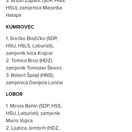
3. Antun Zupanc (SDP, HNS,
HSU), zamjenica Marjetka
Halapir
KUMROVEC
1. Srečko Blažičko (SDP,
HSU, HSLS, Laburisti),
zamjenik Ivica Krajcar
2. Tomica Broz (HDZ),
zamjenik Tomislav Škvorc
3. Robert Šplajt (HNS),
zamjenica Danijela Lončar
LOBOR
1. Mirela Behin (SDP, HSS,
HSU, Laburisti), zamjenik
Mario Vujica
2. Ljubica Jembrih (HDZ,