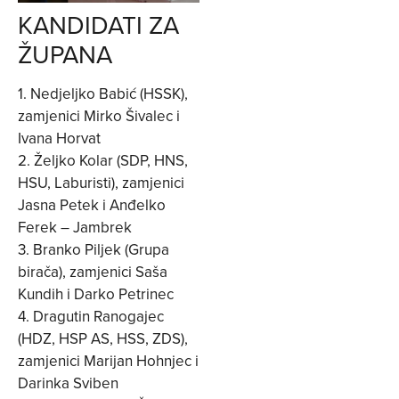
KANDIDATI ZA
ŽUPANA
1. Nedjeljko Babić (HSSK),
zamjenici Mirko Šivalec i
Ivana Horvat
2. Željko Kolar (SDP, HNS,
HSU, Laburisti), zamjenici
Jasna Petek i Anđelko
Ferek – Jambrek
3. Branko Piljek (Grupa
birača), zamjenici Saša
Kundih i Darko Petrinec
4. Dragutin Ranogajec
(HDZ, HSP AS, HSS, ZDS),
zamjenici Marijan Hohnjec i
Darinka Sviben