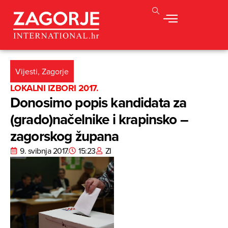
Vijesti
,
Zagorje
LOKALNI IZBORI 2017.
Donosimo popis kandidata za
(grado)načelnike i krapinsko –
zagorskog župana
9. svibnja 2017.
15:23
ZI