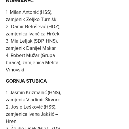
ĐURMANEC
1. Milan Antonić (HSS),
zamjenik Željko Turniški
2. Damir Belošević (HDZ),
zamjenica Ivančica Hrček
3. Mia Leljak (SDP, HNS),
zamjenik Danijel Makar
4. Robert Mužar (Grupa
birača), zamjenica Melita
Vrhovski
GORNJA STUBICA
1. Jasmin Krizmanić (HNS),
zamjenik Vladimir Škvorc
2. Josip Lešković (HSS),
zamjenica Ivana Jakšić –
Hren
3. Željko Lisak (HDZ, ZDS,