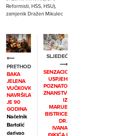
Reformisti, HSS, HSU),
zamjenik Dražen Mikulec
SLJEDEĆE
⟵
⟶
PRETHODNO
SENZACIONALNI
BAKA
USPJEH
JELENA
POZNATOG
VUČKOVIĆ
ZNANSTVENIKA
NAVRŠILA
IZ
JE 90
MARIJE
GODINA
BISTRICE
Načelnik
DR.
Bartolić
IVANA
darivao
ĐIKIĆA I