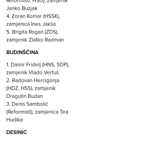
Reformisti, HSU), zamjenik
Janko Buzjak
4. Zoran Komar (HSSK),
zamjenica Ines Jakša
5. Brigita Rogan (ZDS),
zamjenik Zlatko Radman
BUDINŠČINA
1. Damir Fridelj (HNS, SDP),
zamjenik Vlado Vertuš
2. Radovan Hercigonja
(HDZ, HSS), zamjenik
Dragutin Budan
3. Denis Sambolić
(Reformisti), zamjenica Tea
Hudika
DESINIĆ