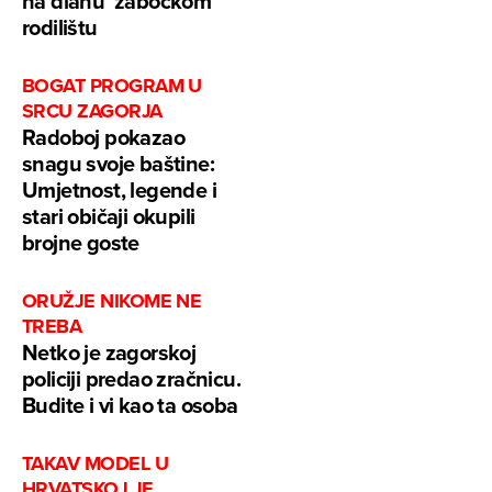
na dlanu’ zabočkom
rodilištu
BOGAT PROGRAM U
SRCU ZAGORJA
Radoboj pokazao
snagu svoje baštine:
Umjetnost, legende i
stari običaji okupili
brojne goste
ORUŽJE NIKOME NE
TREBA
Netko je zagorskoj
policiji predao zračnicu.
Budite i vi kao ta osoba
TAKAV MODEL U
HRVATSKOJ JE