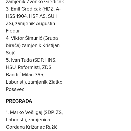
zamjenik Zvonko Gredičak
3. Emil Gredičak (HDZ, A-
HSS 1904, HSP AS, SU i
ZS), zamjenik Augustin
Flegar
4. Viktor Šimunić (Grupa
birača) zamjenik Kristijan
Sojč
5. Ivan Tuđa (SDP, HNS,
HSU, Reformisti, ZDS,
Bandić Milan 365,
Laburisti), zamjenik Zlatko
Posavec
PREGRADA
1. Marko Vešligaj (SDP, ZS,
Laburisti), zamjenica
Gordana Križanec Ružić