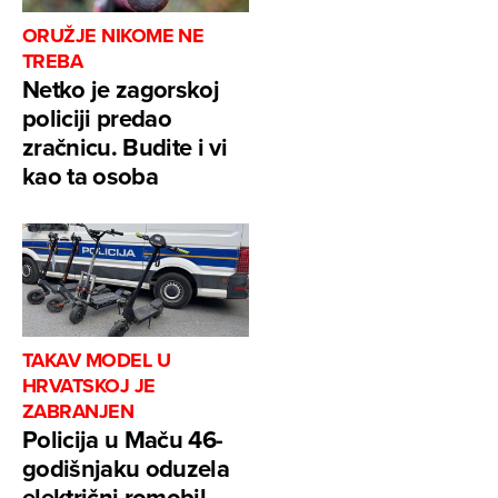
ORUŽJE NIKOME NE
TREBA
Netko je zagorskoj
policiji predao
zračnicu. Budite i vi
kao ta osoba
TAKAV MODEL U
HRVATSKOJ JE
ZABRANJEN
Policija u Maču 46-
godišnjaku oduzela
električni romobil