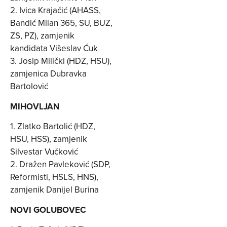
2. Ivica Krajačić (AHASS,
Bandić Milan 365, SU, BUZ,
ZS, PZ), zamjenik
kandidata Višeslav Ćuk
3. Josip Milički (HDZ, HSU),
zamjenica Dubravka
Bartolović
MIHOVLJAN
1. Zlatko Bartolić (HDZ,
HSU, HSS), zamjenik
Silvestar Vučković
2. Dražen Pavleković (SDP,
Reformisti, HSLS, HNS),
zamjenik Danijel Burina
NOVI GOLUBOVEC