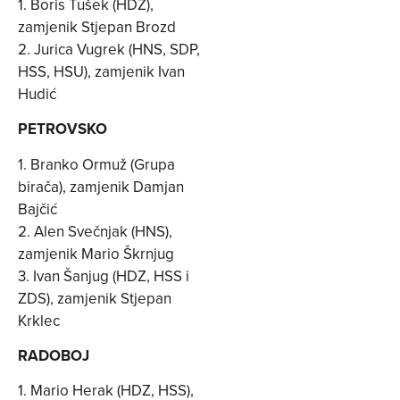
1. Boris Tušek (HDZ),
zamjenik Stjepan Brozd
2. Jurica Vugrek (HNS, SDP,
HSS, HSU), zamjenik Ivan
Hudić
PETROVSKO
1. Branko Ormuž (Grupa
birača), zamjenik Damjan
Bajčić
2. Alen Svečnjak (HNS),
zamjenik Mario Škrnjug
3. Ivan Šanjug (HDZ, HSS i
ZDS), zamjenik Stjepan
Krklec
RADOBOJ
1. Mario Herak (HDZ, HSS),