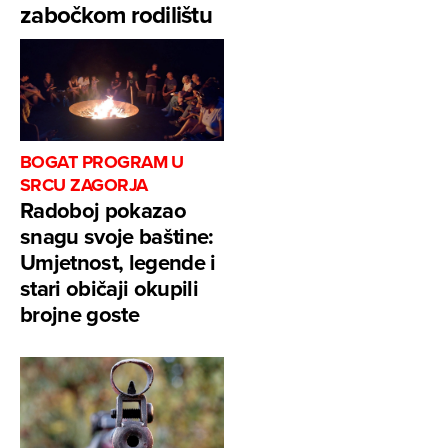
zabočkom rodilištu
BOGAT PROGRAM U
SRCU ZAGORJA
Radoboj pokazao
snagu svoje baštine:
Umjetnost, legende i
stari običaji okupili
brojne goste