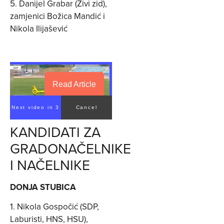
5. Danijel Grabar (Živi zid),
zamjenici Božica Mandić i
Nikola Ilijašević
Read Article
Next video in 2
Cancel
KANDIDATI ZA
GRADONAČELNIKE
I NAČELNIKE
DONJA STUBICA
1. Nikola Gospočić (SDP,
Laburisti, HNS, HSU),