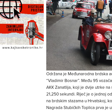
Održana je Međunarodna brdska aut
“Vladimir Bosnar”. Među 95 vozača s
AKK Zanatlija, koji je dvije utrke n
21,250 sekundi. Riječ je o jednoj od
na brdskim stazama u Hrvatskoj, koja
Nagrada Stubičkih Toplica prva je ut