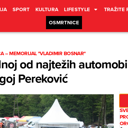
JA
SPORT
KULTURA
LIFESTYLE
TRAŽITE
OSMRTNICE
CA – MEMORIJAL "VLADIMIR BOSNAR"
noj od najtežih automobil
goj Pereković
SV
PR
OR