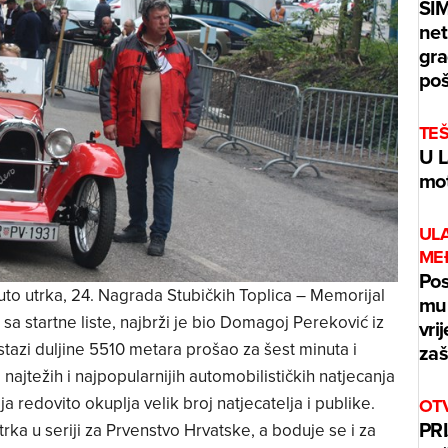
ŠI
net
gra
poš
TE
U L
mot
UL
ME
Pos
o utrka, 24. Nagrada Stubičkih Toplica – Memorijal
mur
a startne liste, najbrži je bio Domagoj Pereković iz
vri
a stazi duljine 5510 metara prošao za šest minuta i
zaš
 najtežih i najpopularnijih automobilističkih natjecanja
 redovito okuplja velik broj natjecatelja i publike.
OT
PRI
rka u seriji za Prvenstvo Hrvatske, a boduje se i za