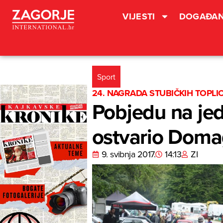
VIJESTI
DOGAĐAN
Sport
24. NAGRADA STUBIČKIH TOPLI
Pobjedu na jed
ostvario Doma
9. svibnja 2017.
14:13
ZI