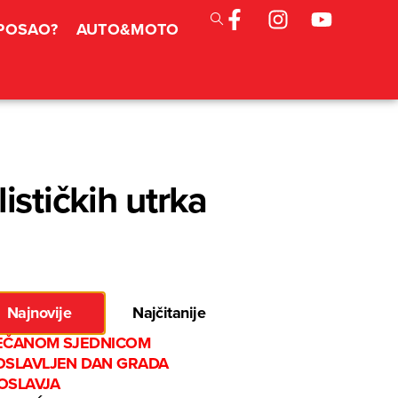
 POSAO?
AUTO&MOTO
ističkih utrka
Najnovije
Najčitanije
EČANOM SJEDNICOM
OSLAVLJEN DAN GRADA
OSLAVJA