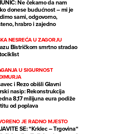
MUNIĆ: Ne čekamo da nam
ko donese budućnost – mi je
dimo sami, odgovorno,
teno, hrabro i zajedno
ŠKA NESREĆA U ZAGORJU
azu Bistričkom smrtno stradao
ociklist
AGANJA U SIGURNOST
ĐIMURJA
avec i Rezo obišli Glavni
ski nasip: Rekonstrukcija
jedna 8,17 milijuna eura podiže
titu od poplava
VORENO JE RADNO MJESTO
JAVITE SE: “Krklec – Trgovina“