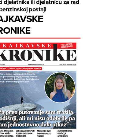
ži djelatnika ili djelatnicu za rad
benzinskoj postaji
AJKAVSKE
RONIKE