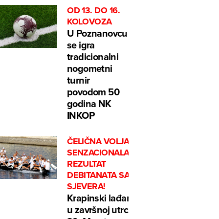
OD 13. DO 16.
KOLOVOZA
U Poznanovcu
se igra
tradicionalni
nogometni
turnir
povodom 50
godina NK
INKOP
ČELIČNA VOLJA I
SENZACIONALAN
REZULTAT
DEBITANATA SA
SJEVERA!
Krapinski lađari
u završnoj utrci