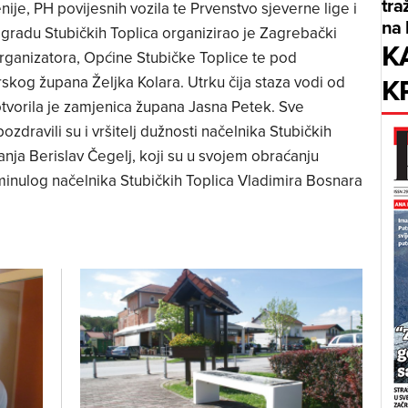
tra
je, PH povijesnih vozila te Prvenstvo sjeverne lige i
na 
radu Stubičkih Toplica organizirao je Zagrebački
K
rganizatora, Općine Stubičke Toplice te pod
K
skog župana Željka Kolara. Utrku čija staza vodi od
otvorila je zamjenica župana Jasna Petek. Sve
ozdravili su i vršitelj dužnosti načelnika Stubičkih
anja Berislav Čegelj, koji su u svojem obraćanju
minulog načelnika Stubičkih Toplica Vladimira Bosnara