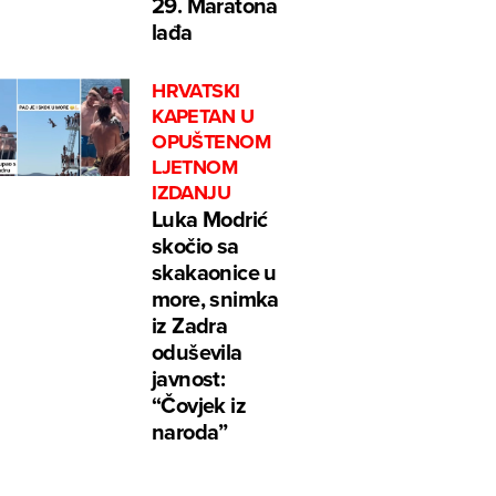
29. Maratona
lađa
HRVATSKI
KAPETAN U
OPUŠTENOM
LJETNOM
IZDANJU
Luka Modrić
skočio sa
skakaonice u
more, snimka
iz Zadra
oduševila
javnost:
“Čovjek iz
naroda”