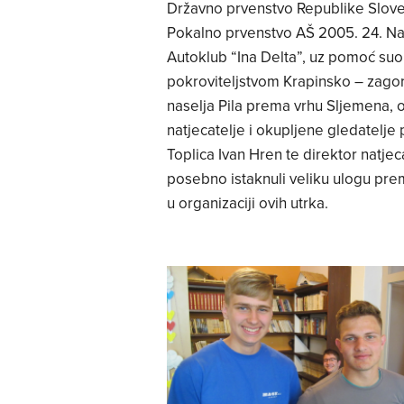
Državno prvenstvo Republike Sloveni
Pokalno prvenstvo AŠ 2005. 24. Nag
Autoklub “Ina Delta”, uz pomoć suo
pokroviteljstvom Krapinsko – zagor
naselja Pila prema vrhu Sljemena, 
natjecatelje i okupljene gledatelje p
Toplica Ivan Hren te direktor natjec
posebno istaknuli veliku ulogu pre
u organizaciji ovih utrka.