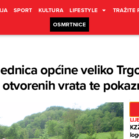
JA
SPORT
KULTURA
LIFESTYLE
TRAŽITE
OSMRTNICE
ednica općine veliko Trg
 otvorenih vrata te poka
LIJ
KZŽ
log