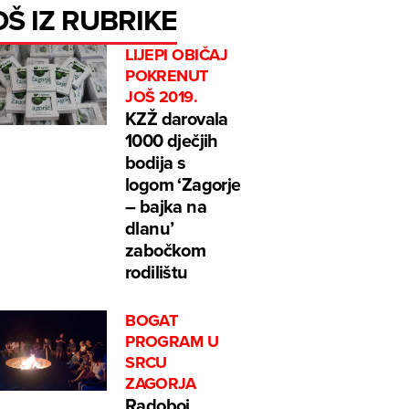
OŠ IZ RUBRIKE
LIJEPI OBIČAJ
POKRENUT
JOŠ 2019.
KZŽ darovala
1000 dječjih
bodija s
logom ‘Zagorje
– bajka na
dlanu’
zabočkom
rodilištu
BOGAT
PROGRAM U
SRCU
ZAGORJA
Radoboj