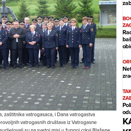
zab
BO
ZA
Rad
baš
obi
OR
Net
zra
TA
ZA
Pol
odu
 zaštitnika vatrogasaca, i Dana vatrogastva
K
rovoljnih vatrogasnih društava iz Vatrogasne
sudjelovali su na svetoj misi u župnoj crkvi Blažene