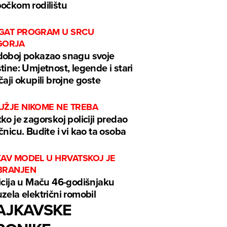
očkom rodilištu
GAT PROGRAM U SRCU
GORJA
oboj pokazao snagu svoje
tine: Umjetnost, legende i stari
čaji okupili brojne goste
UŽJE NIKOME NE TREBA
ko je zagorskoj policiji predao
čnicu. Budite i vi kao ta osoba
KAV MODEL U HRVATSKOJ JE
BRANJEN
icija u Maču 46-godišnjaku
zela električni romobil
AJKAVSKE