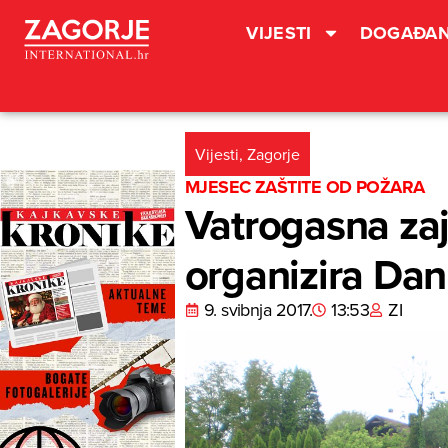
VIJESTI
DOGAĐAN
Vijesti
,
Zagorje
MJESEC ZAŠTITE OD POŽARA
Vatrogasna zaj
organizira Dan
9. svibnja 2017.
13:53
ZI