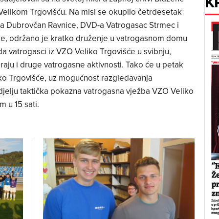
K
Velikom Trgovišću. Na misi se okupilo četrdesetak
D-a Dubrovčan Ravnice, DVD-a Vatrogasac Strmec i
e, održano je kratko druženje u vatrogasnom domu
 vatrogasci iz VZO Veliko Trgovišće u svibnju,
raju i druge vatrogasne aktivnosti. Tako će u petak
iko Trgovišće, uz mogućnost razgledavanja
edjelju taktička pokazna vatrogasna vježba VZO Veliko
 u 15 sati.