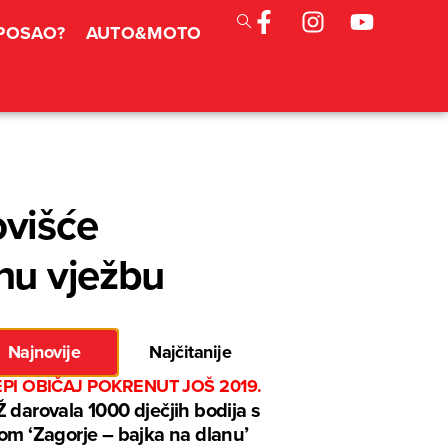
 POSAO?
AUTO&MOTO
ovišće
znu vježbu
Najnovije
Najčitanije
EPI OBIČAJ POKRENUT JOŠ 2019.
 darovala 1000 dječjih bodija s
om ‘Zagorje – bajka na dlanu’