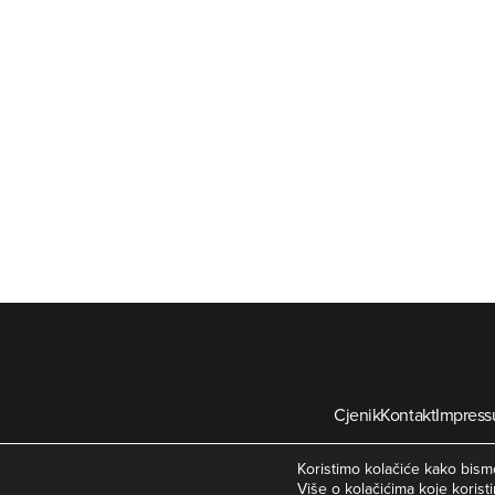
Cjenik
Kontakt
Impres
©
Koristimo kolačiće kako bismo
Više o kolačićima koje koristi