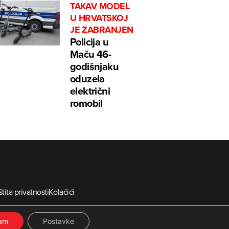
TAKAV MODEL
U HRVATSKOJ
JE ZABRANJEN
Policija u
Maču 46-
godišnjaku
oduzela
električni
romobil
tita privatnosti
Kolačići
ia
ćam
Postavke