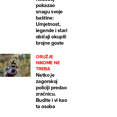
pokazao
snagu svoje
baštine:
Umjetnost,
legende i stari
običaji okupili
brojne goste
ORUŽJE
NIKOME NE
TREBA
Netko je
zagorskoj
policiji predao
zračnicu.
Budite i vi kao
ta osoba