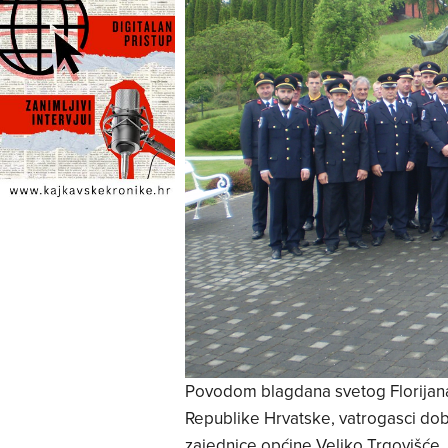
Povodom blagdana svetog Florijana,
Republike Hrvatske, vatrogasci dob
zajednice općine Veliko Trgovišće, 