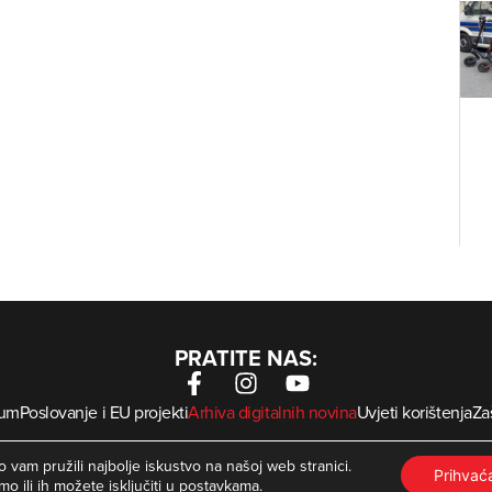
PRATITE NAS:
sum
Poslovanje i EU projekti
Arhiva digitalnih novina
Uvjeti korištenja
Zaš
krMed
 Zagorje International – Sva prava pridržana | Developed by
 vam pružili najbolje iskustvo na našoj web stranici.
Prihva
mo ili ih možete isključiti u
postavkama
.