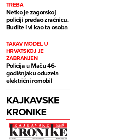
TREBA
Netko je zagorskoj
policiji predao zračnicu.
Budite i vi kao ta osoba
TAKAV MODEL U
HRVATSKOJ JE
ZABRANJEN
Policija u Maču 46-
godišnjaku oduzela
električni romobil
KAJKAVSKE
KRONIKE