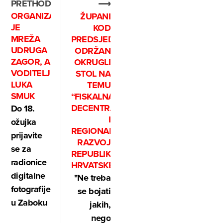
PRETHODNO
⟶
ORGANIZATOR
ŽUPANI
JE
KOD
MREŽA
PREDSJEDNICE:
UDRUGA
ODRŽAN
ZAGOR, A
OKRUGLI
VODITELJ
STOL NA
LUKA
TEMU
SMUK
“FISKALNA
DECENTRALIZACIJA
Do 18.
I
ožujka
REGIONALNI
prijavite
RAZVOJ
se za
REPUBLIKE
radionice
HRVATSKE”
digitalne
"Ne treba
fotografije
se bojati
u Zaboku
jakih,
nego