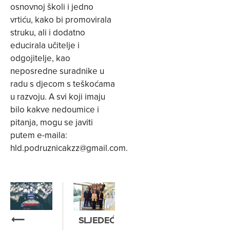
osnovnoj školi i jedno
vrtiću, kako bi promovirala
struku, ali i dodatno
educirala učitelje i
odgojitelje, kao
neposredne suradnike u
radu s djecom s teškoćama
u razvoju. A svi koji imaju
bilo kakve nedoumice i
pitanja, mogu se javiti
putem e-maila:
hld.podruznicakzz@gmail.com
.
⟵
SLJEDEĆE