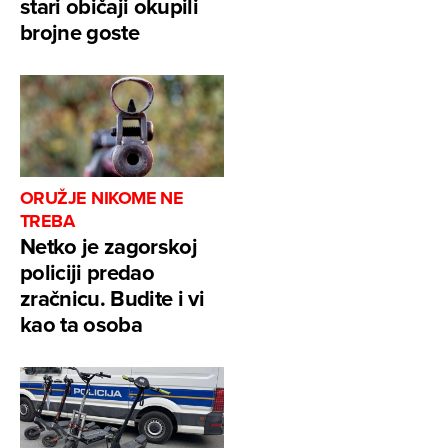
stari običaji okupili
brojne goste
ORUŽJE NIKOME NE
TREBA
Netko je zagorskoj
policiji predao
zračnicu. Budite i vi
kao ta osoba