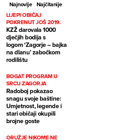
Najnovije
Najčitanije
LIJEPI OBIČAJ
POKRENUT JOŠ 2019.
KZŽ darovala 1000
dječjih bodija s
logom ‘Zagorje – bajka
na dlanu’ zabočkom
rodilištu
BOGAT PROGRAM U
SRCU ZAGORJA
Radoboj pokazao
snagu svoje baštine:
Umjetnost, legende i
stari običaji okupili
brojne goste
ORUŽJE NIKOME NE