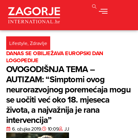
Lifestyle
,
Zdravlje
DANAS SE OBILJEŽAVA EUROPSKI DAN
LOGOPEDIJE
OVOGODIŠNJA TEMA –
AUTIZAM: “Simptomi ovog
neurorazvojnog poremećaja mogu
se uočiti već oko 18. mjeseca
života, a najvažnija je rana
intervencija”
6. ožujka 2019.
10:09
JJ