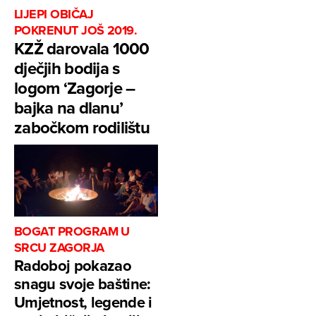
LIJEPI OBIČAJ
POKRENUT JOŠ 2019.
KZŽ darovala 1000
dječjih bodija s
logom ‘Zagorje –
bajka na dlanu’
zabočkom rodilištu
BOGAT PROGRAM U
SRCU ZAGORJA
Radoboj pokazao
snagu svoje baštine:
Umjetnost, legende i