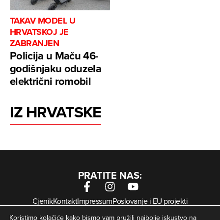
TAKAV MODEL U
HRVATSKOJ JE
ZABRANJEN
Policija u Maču 46-
godišnjaku oduzela
električni romobil
IZ HRVATSKE
PRATITE NAS:
Cjenik
Kontakt
Impressum
Poslovanje i EU projekti
Arhiva digitalnih novina
Uvjeti korištenja
Zaštita privatnosti
Koristimo kolačiće kako bismo vam pružili najbolje iskustvo na