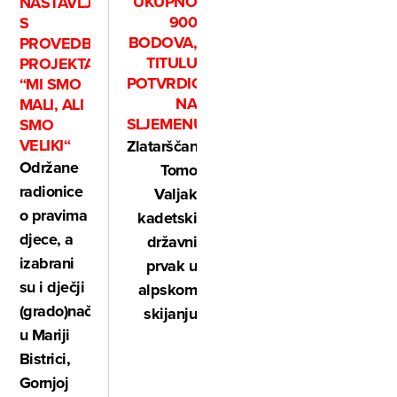
UKUPNO
NASTAVLJA
900
S
BODOVA,
PROVEDBOM
TITULU
PROJEKTA
POTVRDIO
“MI SMO
NA
MALI, ALI
SLJEMENU
SMO
VELIKI“
Zlatarščanin
Održane
Tomo
radionice
Valjak
o pravima
kadetski
djece, a
državni
izabrani
prvak u
su i dječji
alpskom
(grado)načelnici
skijanju
u Mariji
Bistrici,
Gornjoj