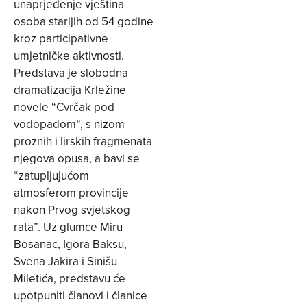
unaprjeđenje vještina
osoba starijih od 54 godine
kroz participativne
umjetničke aktivnosti.
Predstava je slobodna
dramatizacija Krležine
novele “Cvrčak pod
vodopadom“, s nizom
proznih i lirskih fragmenata
njegova opusa, a bavi se
“zatupljujućom
atmosferom provincije
nakon Prvog svjetskog
rata”. Uz glumce Miru
Bosanac, Igora Baksu,
Svena Jakira i Sinišu
Miletića, predstavu će
upotpuniti članovi i članice