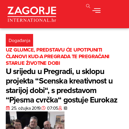
Događanja
UZ GLUMCE, PREDSTAVU ĆE UPOTPUNITI
ČLANOVI KUD-A PREGRADA TE PREGRAČANI
STARIJE ŽIVOTNE DOBI
U srijedu u Pregradi, u sklopu
projekta “Scenska kreativnost u
starijoj dobi“, s predstavom
“Pjesma cvrčka“ gostuje Eurokaz
25. ožujka 2019.
07:05
IB