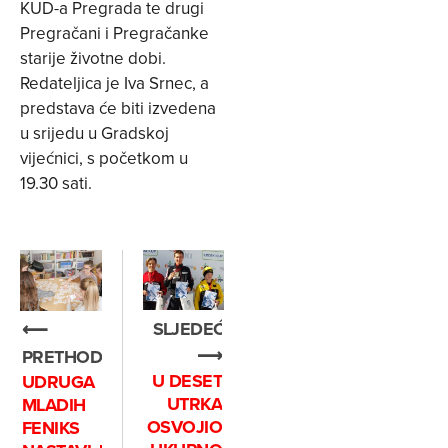
KUD-a Pregrada te drugi
Pregračani i Pregračanke
starije životne dobi.
Redateljica je Iva Srnec, a
predstava će biti izvedena
u srijedu u Gradskoj
vijećnici, s početkom u
19.30 sati.
SLJEDEĆE
⟵
⟶
PRETHODNO
U DESET
UDRUGA
UTRKA
MLADIH
OSVOJIO
FENIKS