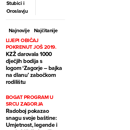
Stubici i
Oroslavju
Najnovije
Najčitanije
LIJEPI OBIČAJ
POKRENUT JOŠ 2019.
KZŽ darovala 1000
dječjih bodija s
logom ‘Zagorje – bajka
na dlanu’ zabočkom
rodilištu
BOGAT PROGRAM U
SRCU ZAGORJA
Radoboj pokazao
snagu svoje baštine:
Umjetnost, legende i