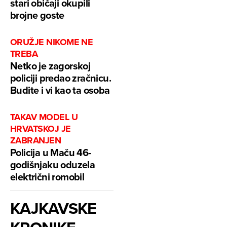
stari običaji okupili
brojne goste
ORUŽJE NIKOME NE
TREBA
Netko je zagorskoj
policiji predao zračnicu.
Budite i vi kao ta osoba
TAKAV MODEL U
HRVATSKOJ JE
ZABRANJEN
Policija u Maču 46-
godišnjaku oduzela
električni romobil
KAJKAVSKE