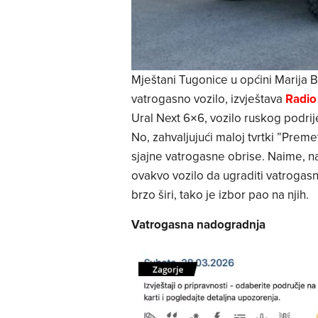
Mještani Tugonice u općini Marija B
vatrogasno vozilo, izvještava
Radio 
Ural Next 6×6, vozilo ruskog podrij
No, zahvaljujući maloj tvrtki ”Prem
sjajne vatrogasne obrise. Naime, na
ovakvo vozilo da ugraditi vatroga
brzo širi, tako je izbor pao na njih.
Vatrogasna nadogradnja