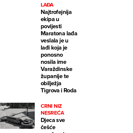
LAĐA
Najtrofejnija
ekipa u
povijesti
Maratona lađa
veslala je u
lađi koja je
ponosno
nosila ime
Varaždinske
županije te
obilježja
Tigrova i Roda
CRNI NIZ
NESREĆA
Djeca sve
češće