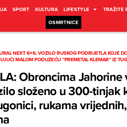
JA
SPORT
KULTURA
LIFESTYLE
TRAŽITE
OSMRTNICE
URAL NEXT 6×6, VOZILO RUSKOG PODRIJETLA KOJE DO
UJUĆI MALOM PODUZEĆU ”PREMETAL KLEMAR” IZ TUGO
LA: Obroncima Jahorine v
ilo složeno u 300-tinjak 
Tugonici, rukama vrijedni
na