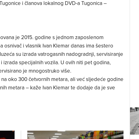
 Tugonice i članova lokalnog DVD-a Tugonica –
snovana je 2015. godine s jednom zaposlenom
pa osnivač i vlasnik Ivan Klemar danas ima šestero
uzeća su izrada vatrogasnih nadogradnji, servisiranje
izrada specijalnih vozila. U ovih niti pet godina,
 servisirano je mnogostruko više.
na oko 300 četvornih metara, ali već sljedeće godine
nih metara – kaže Ivan Klemar te dodaje da je sve