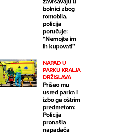
završavaju u
bolnici zbog
romobila,
policija
poručuje:
“Nemojte im
ih kupovati”
NAPAD U
PARKU KRALJA
DRŽISLAVA
Prišao mu
usred parka i
izbo ga oštrim
predmetom:
Policija
pronašla
napadača