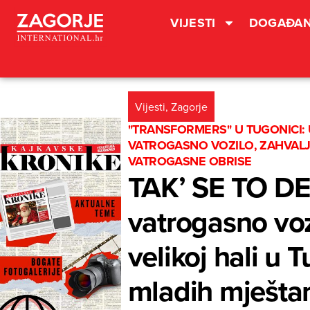
VIJESTI
DOGAĐAN
Vijesti
,
Zagorje
"TRANSFORMERS" U TUGONICI: 
VATROGASNO VOZILO, ZAHVALJ
VATROGASNE OBRISE
TAK’ SE TO DE
vatrogasno voz
velikoj hali u 
mladih mješta