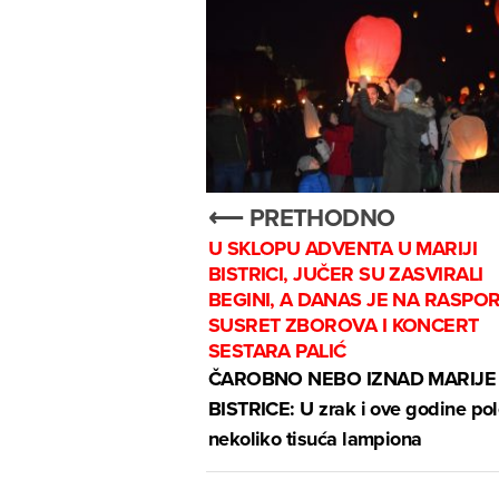
⟵ PRETHODNO
U SKLOPU ADVENTA U MARIJI
BISTRICI, JUČER SU ZASVIRALI
BEGINI, A DANAS JE NA RASPO
SUSRET ZBOROVA I KONCERT
SESTARA PALIĆ
ČAROBNO NEBO IZNAD MARIJE
BISTRICE: U zrak i ove godine pol
nekoliko tisuća lampiona