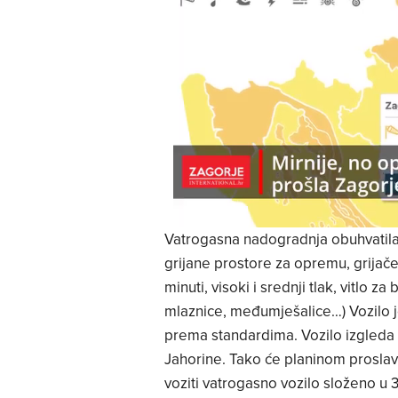
Vatrogasna nadogradnja obuhvatila j
grijane prostore za opremu, grijač
minuti, visoki i srednji tlak, vitlo z
mlaznice, međumješalice…) Vozilo 
prema standardima. Vozilo izgleda i
Jahorine. Tako će planinom prosla
voziti vatrogasno vozilo složeno u 3