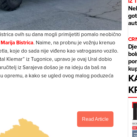
IZ 
Nek
got
aut
istrica ovih su dana mogli primijetiti pomalo neobično
CRN
Marija Bistrica
. Naime, na probnu je vožnju krenuo
Dje
etla, koje do sada nije viđeno kao vatrogasno vozilo.
bol
etal Klemar” iz Tugonice, upravo je ovaj Ural dobio
por
ručitelj iz Sarajeva došao je na ideju da baš na
kup
K
snu opremu, a kako se ugled ovog malog poduzeća
K
Read Article