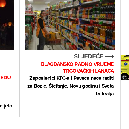
SLJEDEĆE ⟶
BLAGDANSKO RADNO VRIJEME
TRGOVAČKIH LANACA
REDU
Zaposlenici KTC-a i Peveca neće raditi
za Božić, Štefanje, Novu godinu i Sveta
tri kralja
etjelo