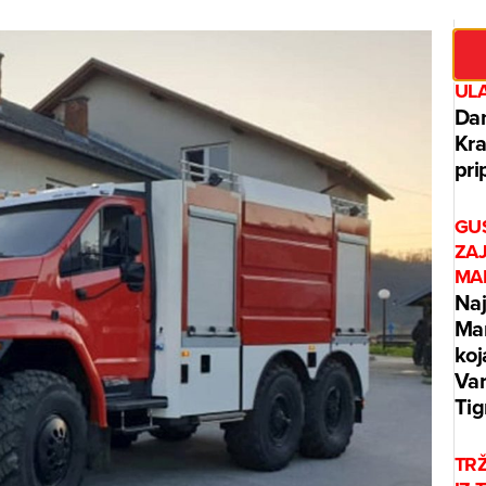
UL
Dan
Kra
pri
GUS
ZAJ
MA
Naj
Mar
koj
Var
Tig
TRŽ