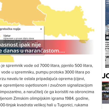
e spremnik vode od 7000 litara, pjenilo 500 litara,
e vode u spremniku, pumpu protoka 3000 litara po
J
a brzu navalu te ostala pripadajuća oprema (cijevi,
je opremljeno svjetlosnom i zvučnom signalizacijom
mpozantno, a naručitelj će ga koristiti na obroncima
vljenom Zimskim olimpijskim igrama 1984. godine,
00-tinjak kvadrata velikoj hali u Tugonici, rukama