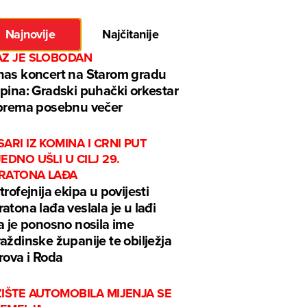
Najnovije
Najčitanije
AZ JE SLOBODAN
as koncert na Starom gradu
pina: Gradski puhački orkestar
prema posebnu večer
ARI IZ KOMINA I CRNI PUT
EDNO UŠLI U CILJ 29.
RATONA LAĐA
trofejnija ekipa u povijesti
atona lađa veslala je u lađi
a je ponosno nosila ime
aždinske županije te obilježja
rova i Roda
IŠTE AUTOMOBILA MIJENJA SE