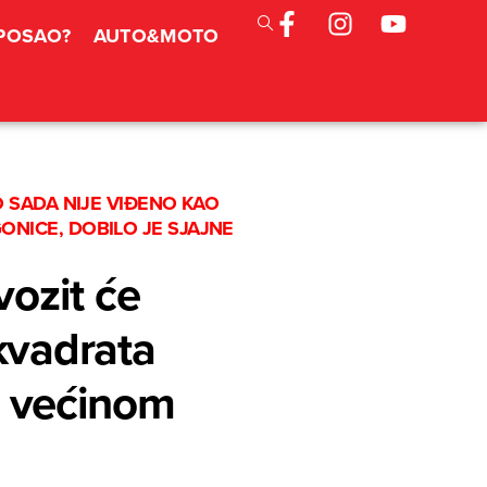
 POSAO?
AUTO&MOTO
 SADA NIJE VIĐENO KAO
NICE, DOBILO JE SJAJNE
ozit će
kvadrata
h, većinom