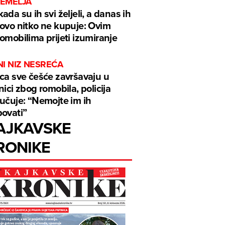
TEMELJA
ada su ih svi željeli, a danas ih
ovo nitko ne kupuje: Ovim
omobilima prijeti izumiranje
I NIZ NESREĆA
ca sve češće završavaju u
nici zbog romobila, policija
učuje: “Nemojte im ih
ovati”
AJKAVSKE
RONIKE