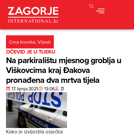
Crna kronika
,
Vijesti
OČEVID JE U TIJEKU
Na parkiralištu mjesnog groblja u
Viškovcima kraj Đakova
pronađena dva mrtva tijela
17. lipnja 2021.
13:06
ZI
Kako je izvijestila osječka