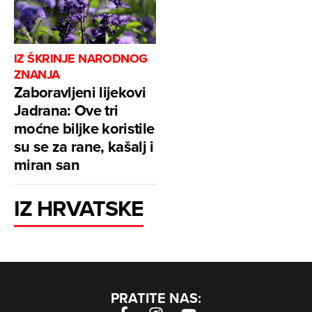
IZ ŠKRINJE NARODNOG
ZNANJA
Zaboravljeni lijekovi
Jadrana: Ove tri
moćne biljke koristile
su se za rane, kašalj i
miran san
IZ HRVATSKE
PRATITE NAS: