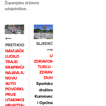
Županijsko državno
odvjetništvo.
⟵
SLJEDEĆE
PRETHODNO
⟶
NAVIJAČKO
U
LUDILO
ZDRAVOM
TRAJE:
TIJELU -
KRAPINČANI
ZDRAV
NAJAVLJUJU
DUH
NOVU
AUTO
Sportsko
POVORKU
društvo
PRIJE
Kumrovec
UTAKMICE
i Općina
HRVATSKA