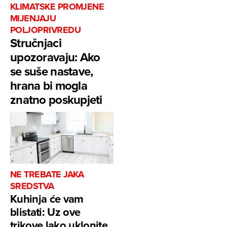
KLIMATSKE PROMJENE
MIJENJAJU
POLJOPRIVREDU
Stručnjaci
upozoravaju: Ako
se suše nastave,
hrana bi mogla
znatno poskupjeti
NE TREBATE JAKA
SREDSTVA
Kuhinja će vam
blistati: Uz ove
trikove lako uklonite