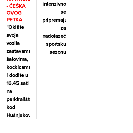
intenzivno
- ČEŠKA
se
OVOG
PETKA
pripremaju
"Okitite
za
svoja
nadolazeću
vozila
sportsku
zastavama,
sezonu
šalovima,
kockicama
i dođite u
16.45 sati
na
parkiralište
kod
Hušnjakovog"