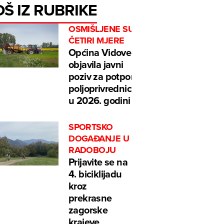
OŠ IZ RUBRIKE
OSMIŠLJENE SU
ČETIRI MJERE
Općina Vidovec
objavila javni
poziv za potpore
poljoprivrednicima
u 2026. godini
SPORTSKO
DOGAĐANJE U
RADOBOJU
Prijavite se na
4. biciklijadu
kroz
prekrasne
zagorske
krajeve