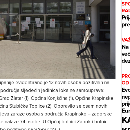
SP
RA
Pri
pre
VA
Na 
več
dez
PR
OD
anije evidentirano je 12 novih osoba pozitivnih na
Evo
područja sljedećih jedinica lokalne samouprave:
nep
rad Zlatar (1), Općina Konjščina (1), Općina Krapinske
pri
pćina Stubičke Toplice (2). Oporavilo se osam novih
Eur
učajeva zaraze osoba s područja Krapinsko – zagorske
K
 se nalaze 74 osobe. U Općoj bolnici Zabok i bolnici
sobe pozitivne na SARS CoV-2.