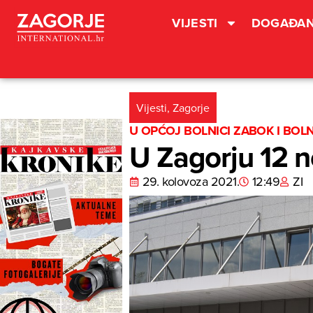
VIJESTI
DOGAĐAN
Vijesti
,
Zagorje
U OPĆOJ BOLNICI ZABOK I BOL
U Zagorju 12 n
29. kolovoza 2021.
12:49
ZI