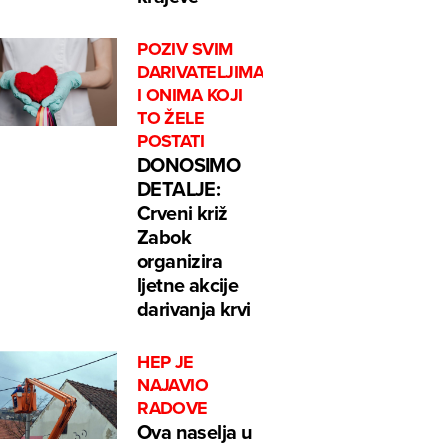
POZIV SVIM
DARIVATELJIMA
I ONIMA KOJI
TO ŽELE
POSTATI
DONOSIMO
DETALJE:
Crveni križ
Zabok
organizira
ljetne akcije
darivanja krvi
HEP JE
NAJAVIO
RADOVE
Ova naselja u