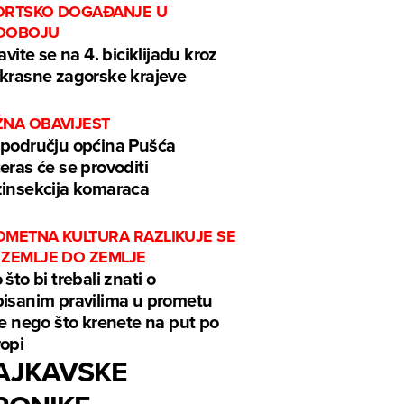
ORTSKO DOGAĐANJE U
DOBOJU
javite se na 4. biciklijadu kroz
krasne zagorske krajeve
ŽNA OBAVIJEST
području općina Pušća
eras će se provoditi
insekcija komaraca
OMETNA KULTURA RAZLIKUJE SE
 ZEMLJE DO ZEMLJE
 što bi trebali znati o
isanim pravilima u prometu
je nego što krenete na put po
opi
AJKAVSKE