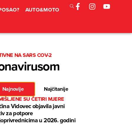
 POSAO?
AUTO&MOTO
TIVNE NA SARS COV-2
ronavirusom
Najnovije
Najčitanije
IŠLJENE SU ČETIRI MJERE
ina Vidovec objavila javni
iv za potpore
joprivrednicima u 2026. godini