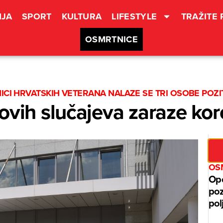
JA
SPORT
KULTURA
LIFESTYLE
TRAŽITE
OSMRTNICE
NICI HRVATSKIH VETERANA NALAZE SE TRI OSOBE POZI
ovih slučajeva zaraze ko
OSM
Opć
poz
pol