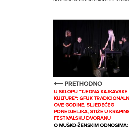
⟵ PRETHODNO
U SKLOPU “TJEDNA KAJKAVSKE
KULTURE“: GFUK TRADICIONALN
OVE GODINE, SLJEDEĆEG
PONEDJELJKA, STIŽE U KRAPIN
FESTIVALSKU DVORANU
O MUŠKO-ŽENSKIM ODNOSIMA: