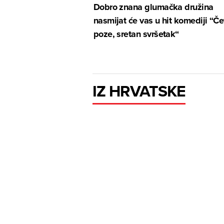
Dobro znana glumačka družina
nasmijat će vas u hit komediji “Čet
poze, sretan svršetak“
IZ HRVATSKE