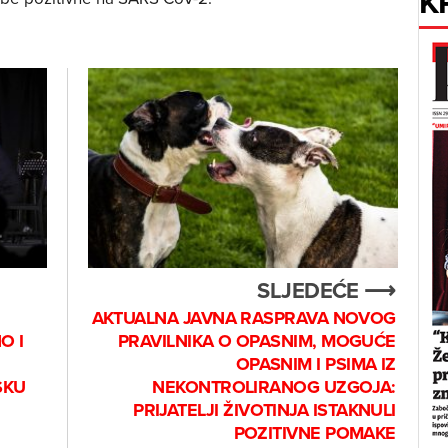
K
SLJEDEĆE ⟶
AKTUALNA JAVNA RASPRAVA NOVOG
O I
PRAVILNIKA O OPASNIM, MOGUĆE
OPASNIM I PSIMA IZ
SKU
NEKONTROLIRANOG UZGOJA:
PRIJATELJI ŽIVOTINJA ISTAKNULI
POZITIVNE POMAKE