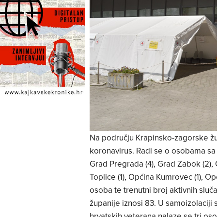
Na području Krapinsko-zagorske žup
koronavirus. Radi se o osobama sa 
Grad Pregrada (4), Grad Zabok (2), G
Toplice (1), Općina Kumrovec (1), O
osoba te trenutni broj aktivnih sl
županije iznosi 83. U samoizolaciji
hrvatskih veterana nalaze se tri o