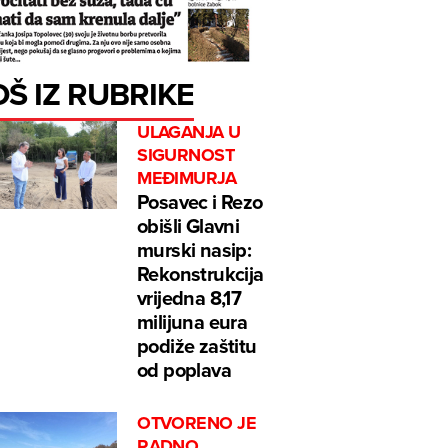
OŠ IZ RUBRIKE
ULAGANJA U
SIGURNOST
MEĐIMURJA
Posavec i Rezo
obišli Glavni
murski nasip:
Rekonstrukcija
vrijedna 8,17
milijuna eura
podiže zaštitu
od poplava
OTVORENO JE
RADNO