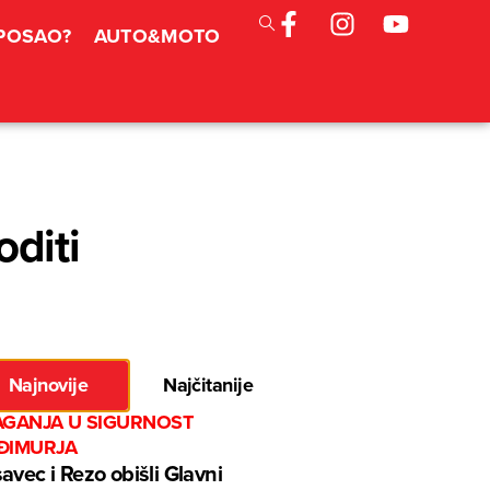
 POSAO?
AUTO&MOTO
oditi
Najnovije
Najčitanije
AGANJA U SIGURNOST
ĐIMURJA
avec i Rezo obišli Glavni