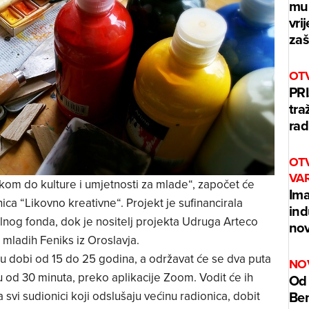
mur
vri
zaš
OT
PRI
tra
rad
OT
VA
ikom do kulture i umjetnosti za mlade“, započet će
Ima
ica “Likovno kreativne“. Projekt je sufinancirala
ind
lnog fonda, dok je nositelj projekta Udruga Arteco
nov
 mladih Feniks iz Oroslavja.
 dobi od 15 do 25 godina, a održavat će se dva puta
NO
ju od 30 minuta, preko aplikacije Zoom. Vodit će ih
Od 
Benz
 svi sudionici koji odslušaju većinu radionica, dobit