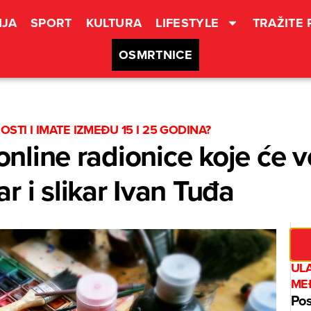
JA
SPORT
KULTURA
LIFESTYLE
TRAŽITE
OSMRTNICE
STI I IMATE IZMEĐU 15 I 25 GODINA?
 online radionice koje će v
r i slikar Ivan Tuđa
UL
ME
Pos