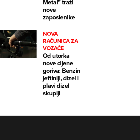
Metal” traži
nove
zaposlenike
NOVA
RAČUNICA ZA
VOZAČE
Od utorka
nove cijene
goriva: Benzin
jeftiniji, dizel i
plavi dizel
skuplji