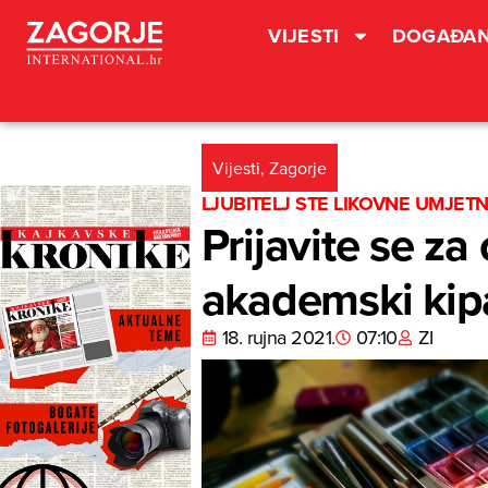
VIJESTI
DOGAĐAN
Vijesti
,
Zagorje
LJUBITELJ STE LIKOVNE UMJETNO
Prijavite se za
akademski kipa
18. rujna 2021.
07:10
ZI