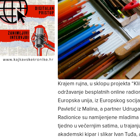
Krajem rujna, u sklopu projekta “Kl
održavanje besplatnih online radion
Europska unija, iz Europskog socija
Pavletić iz Malina, a partner Udruga
Radionice su namijenjene mladima u
tjedno u večernjim satima, u trajan
akademski kipar i slikar Ivan Tuđa, a