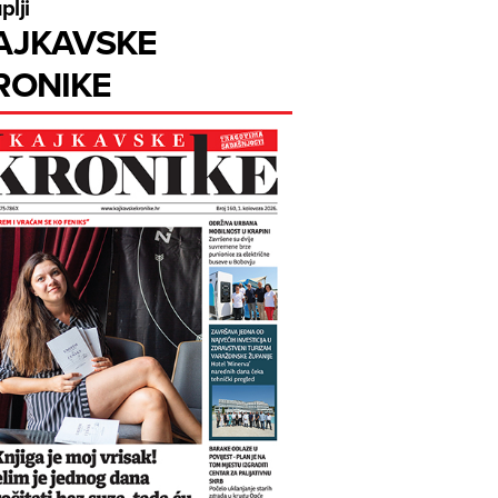
plji
AJKAVSKE
RONIKE