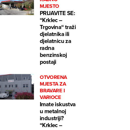
MJESTO
PRIJAVITE SE:
“Krklec –
Trgovina“ traži
djelatnika ili
djelatnicu za
radna
benzinskoj
postaji
OTVORENA
MJESTA ZA
BRAVARE I
VARIOCE
Imate iskustva
u metalnoj
industriji?
“Krklec –