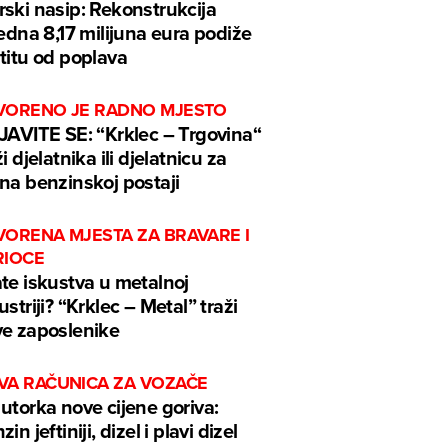
ski nasip: Rekonstrukcija
jedna 8,17 milijuna eura podiže
titu od poplava
VORENO JE RADNO MJESTO
JAVITE SE: “Krklec – Trgovina“
ži djelatnika ili djelatnicu za
na benzinskoj postaji
VORENA MJESTA ZA BRAVARE I
RIOCE
te iskustva u metalnoj
ustriji? “Krklec – Metal” traži
e zaposlenike
VA RAČUNICA ZA VOZAČE
utorka nove cijene goriva:
in jeftiniji, dizel i plavi dizel