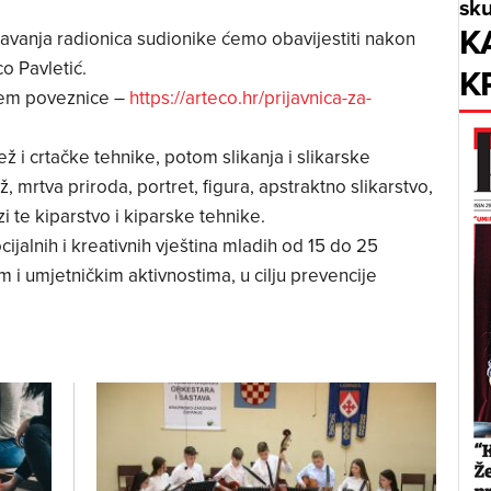
sku
K
vanja radionica sudionike ćemo obavijestiti nakon
co Pavletić.
K
utem poveznice –
https://arteco.hr/prijavnica-za-
ež i crtačke tehnike, potom slikanja i slikarske
 mrtva priroda, portret, figura, apstraktno slikarstvo,
zi te kiparstvo i kiparske tehnike.
cijalnih i kreativnih vještina mladih od 15 do 25
 i umjetničkim aktivnostima, u cilju prevencije