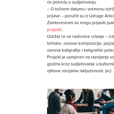
će potvrdu o sudjelovanju.
– O točnom datumu i vremenu održa
prijave – poručili su iz Udruge Arte
Zainteresirani se mogu prijaviti p
projekt/
.
Održat će se radionice crtanja – crt
tehnike, osnove kompozicije, pejzaž,
osnova kaligrafije i kaligrafski pote
Projekt je usmjeren na razvijanje so
godina kroz sudjelovanje u kulturnim
njihove socijalne isključenosti.
(vc)