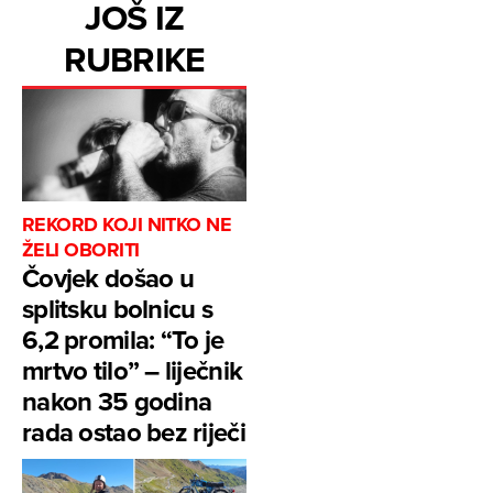
JOŠ IZ
RUBRIKE
REKORD KOJI NITKO NE
ŽELI OBORITI
Čovjek došao u
splitsku bolnicu s
6,2 promila: “To je
mrtvo tilo” – liječnik
nakon 35 godina
rada ostao bez riječi