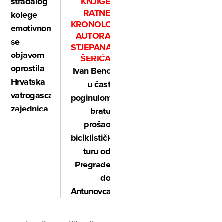
stradalog
KNJIGE
RATNE
kolege
KRONOLOGIJE
emotivnom
AUTORA
se
STJEPANA
objavom
ŠERIĆA
oprostila
Ivan Benc
Hrvatska
u čast
vatrogasca
poginulom
zajednica
bratu
prošao
biciklističku
turu od
Pregrade
do
Antunovca