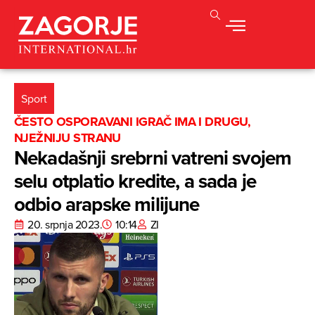
Sport
ČESTO OSPORAVANI IGRAČ IMA I DRUGU,
NJEŽNIJU STRANU
Nekadašnji srebrni vatreni svojem
selu otplatio kredite, a sada je
odbio arapske milijune
20. srpnja 2023.
10:14
ZI