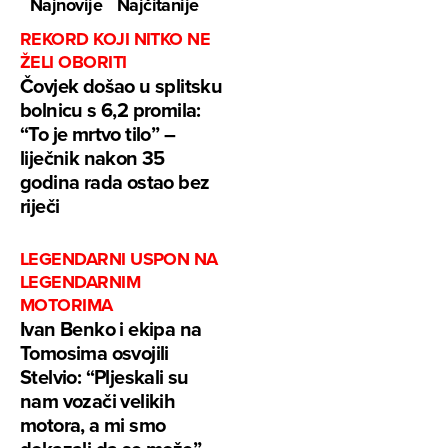
Najnovije
Najčitanije
REKORD KOJI NITKO NE
ŽELI OBORITI
Čovjek došao u splitsku
bolnicu s 6,2 promila:
“To je mrtvo tilo” –
liječnik nakon 35
godina rada ostao bez
riječi
LEGENDARNI USPON NA
LEGENDARNIM
MOTORIMA
Ivan Benko i ekipa na
Tomosima osvojili
Stelvio: “Pljeskali su
nam vozači velikih
motora, a mi smo