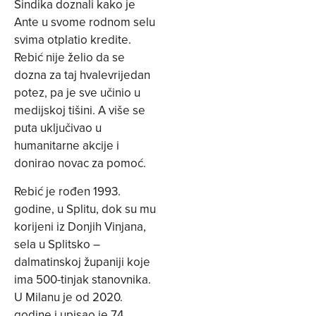
Šindika doznali kako je
Ante u svome rodnom selu
svima otplatio kredite.
Rebić nije želio da se
dozna za taj hvalevrijedan
potez, pa je sve učinio u
medijskoj tišini. A više se
puta uključivao u
humanitarne akcije i
donirao novac za pomoć.
Rebić je rođen 1993.
godine, u Splitu, dok su mu
korijeni iz Donjih Vinjana,
sela u Splitsko –
dalmatinskoj županiji koje
ima 500-tinjak stanovnika.
U Milanu je od 2020.
godine i upisao je 74