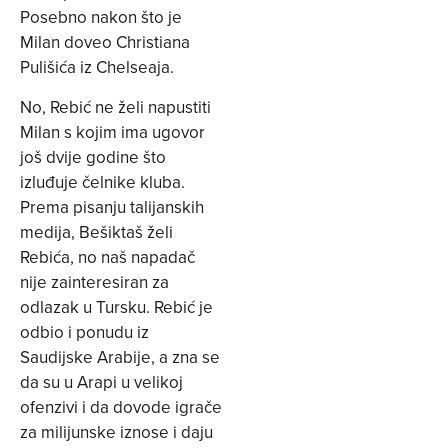
Posebno nakon što je
Milan doveo Christiana
Pulišića iz Chelseaja.
No, Rebić ne želi napustiti
Milan s kojim ima ugovor
još dvije godine što
izluđuje čelnike kluba.
Prema pisanju talijanskih
medija, Bešiktaš želi
Rebića, no naš napadač
nije zainteresiran za
odlazak u Tursku. Rebić je
odbio i ponudu iz
Saudijske Arabije, a zna se
da su u Arapi u velikoj
ofenzivi i da dovode igrače
za milijunske iznose i daju