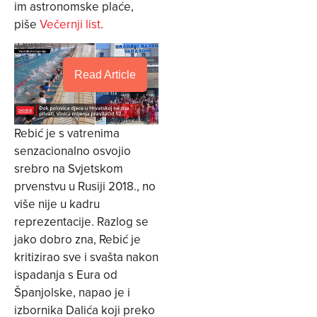
im astronomske plaće,
piše
Večernji list
.
Read Article
Rebić je s vatrenima
senzacionalno osvojio
srebro na Svjetskom
prvenstvu u Rusiji 2018., no
više nije u kadru
reprezentacije. Razlog se
jako dobro zna, Rebić je
kritizirao sve i svašta nakon
ispadanja s Eura od
Španjolske, napao je i
izbornika Dalića koji preko