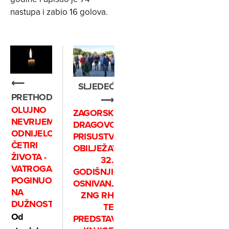
nastupa i zabio 16 golova.
⟵
SLJEDEĆE
PRETHODNO
⟶
OLUJNO
ZAGORSKI
NEVRIJEME
DRAGOVOLJCI
ODNIJELO
PRISUSTVOVALI
ČETIRI
OBILJEŽAVANJU
ŽIVOTA -
32.
VATROGASAC
GODIŠNJICE
POGINUO
OSNIVANJA
NA
ZNG RH
DUŽNOSTI
TE
Od
PREDSTAVLJANJU