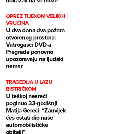
dokazali da se može”
OPREZ TIJEKOM VELIKIH
VRUĆINA
U dva dana dva požara
otvorenog prostora:
Vatrogasci DVD-a
Pregrada ponovno
upozoravaju na ljudski
nemar
TRAGEDIJA U LAZU
BISTRIČKOM
U teškoj nesreći
poginuo 33-godišnji
Matija Gereci: “Zauvijek
ćeš ostati dio naše
automobilističke
obitelji”