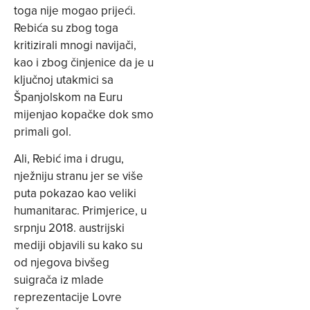
toga nije mogao prijeći.
Rebića su zbog toga
kritizirali mnogi navijači,
kao i zbog činjenice da je u
ključnoj utakmici sa
Španjolskom na Euru
mijenjao kopačke dok smo
primali gol.
Ali, Rebić ima i drugu,
nježniju stranu jer se više
puta pokazao kao veliki
humanitarac. Primjerice, u
srpnju 2018. austrijski
mediji objavili su kako su
od njegova bivšeg
suigrača iz mlade
reprezentacije Lovre