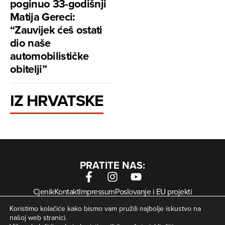
poginuo 33-godišnji
Matija Gereci:
“Zauvijek ćeš ostati
dio naše
automobilističke
obitelji”
IZ HRVATSKE
PRATITE NAS:
Cjenik
Kontakt
Impressum
Poslovanje i EU projekti
Arhiva digitalnih novina
Uvjeti korištenja
Zaštita privatnosti
Koristimo kolačiće kako bismo vam pružili najbolje iskustvo na
Kolačići
našoj web stranici.