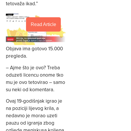
tetovaža ikad.”
Read Article
Objava ima gotovo 15.000
pregleda.
– Ajme što je ovo? Treba
oduzeti licencu onome tko
mu je ovo tetovirao – samo
su neki od komentara.
Ovaj 19-godišnjak igrao je
na poziciji lijevog krila, a
nedavno je morao uzeti
pauzu od igranja zbog
ozljede meniskusa koljena.