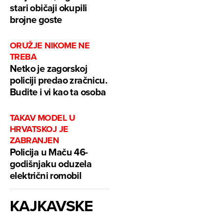
stari običaji okupili
brojne goste
ORUŽJE NIKOME NE
TREBA
Netko je zagorskoj
policiji predao zračnicu.
Budite i vi kao ta osoba
TAKAV MODEL U
HRVATSKOJ JE
ZABRANJEN
Policija u Maču 46-
godišnjaku oduzela
električni romobil
KAJKAVSKE