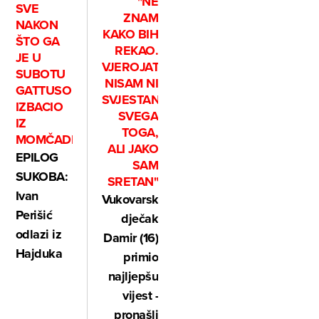
"NE
SVE
ZNAM
NAKON
KAKO BIH
ŠTO GA
REKAO.
JE U
VJEROJATNO
SUBOTU
NISAM NI
GATTUSO
SVJESTAN
IZBACIO
SVEGA
IZ
TOGA,
MOMČADI
ALI JAKO
EPILOG
SAM
SUKOBA:
SRETAN"
Ivan
Vukovarski
Perišić
dječak
odlazi iz
Damir (16)
Hajduka
primio
najljepšu
vijest -
pronašli