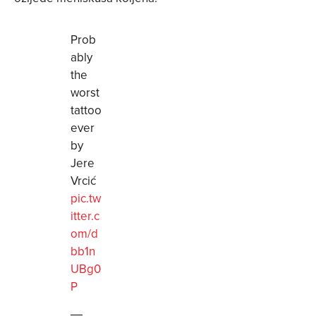
Prob
ably
the
worst
tattoo
ever
by
Jere
Vrcić
pic.tw
itter.c
om/d
bb1n
UBg0
P
—