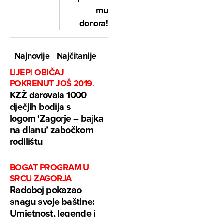
mu
donora!
Najnovije
Najčitanije
LIJEPI OBIČAJ
POKRENUT JOŠ 2019.
KZŽ darovala 1000
dječjih bodija s
logom ‘Zagorje – bajka
na dlanu’ zabočkom
rodilištu
BOGAT PROGRAM U
SRCU ZAGORJA
Radoboj pokazao
snagu svoje baštine:
Umjetnost, legende i