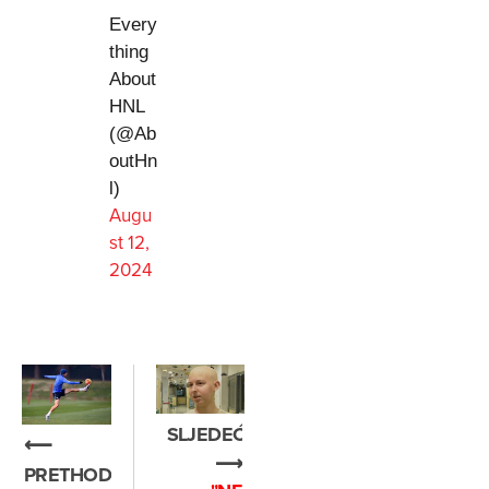
Every
thing
About
HNL
(@Ab
outHn
l)
Augu
st 12,
2024
SLJEDEĆE
⟵
⟶
PRETHODNO