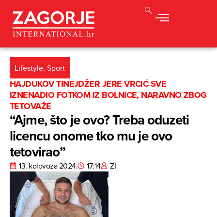
Lifestyle
,
Sport
HAJDUKOV TINEJDŽER JERE VRCIĆ SVE
IZNENADIO FOTKOM IZ BOLNICE, NARAVNO ZBOG
TETOVAŽE
“Ajme, što je ovo? Treba oduzeti
licencu onome tko mu je ovo
tetovirao”
13. kolovoza 2024.
17:14
ZI