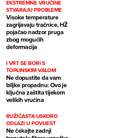
EKSTREMNE VRUĆINE
STVARAJU PROBLEME
Visoke temperature
zagrijavaju tračnice, HŽ
pojačao nadzor pruga
zbog mogućih
deformacija
I VRT SE BORI S
TOPLINSKIM VALOM
Ne dopustite da vam
biljke propadnu: Ovo je
ključna zaštita tijekom
velikih vrućina
RUŽIČASTA USKORO
ODLAZI U POVIJEST
Ne čekajte zadnji
trenutak: Stare vozačke