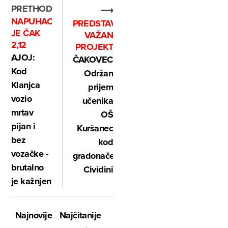
PRETHODNO
⟶
NAPUHAO
PREDSTAVILI
JE ČAK
VAŽAN
2,12
PROJEKT
AJOJ:
ČAKOVEC:
Kod
Održan
Klanjca
prijem
vozio
učenika
mrtav
OŠ
pijan i
Kuršanec
bez
kod
vozačke -
gradonačelnice
brutalno
Cividini
je kažnjen
Najnovije
Najčitanije