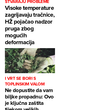
STVARAJU PROBLEME
Visoke temperature
zagrijavaju tračnice,
HŽ pojačao nadzor
pruga zbog
mogućih
deformacija
I VRT SE BORI S
TOPLINSKIM VALOM
Ne dopustite da vam
biljke propadnu: Ovo
je ključna zaštita
tijekom velikih