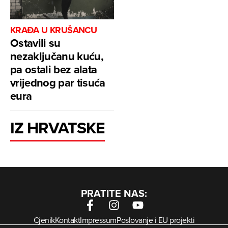
KRAĐA U KRUŠANCU
Ostavili su
nezaključanu kuću,
pa ostali bez alata
vrijednog par tisuća
eura
IZ HRVATSKE
PRATITE NAS:
Cjenik
Kontakt
Impressum
Poslovanje i EU projekti