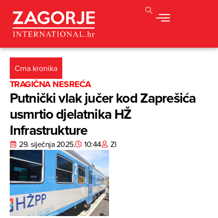
Crna kronika
TRAGIČNA NESREĆA
Putnički vlak jučer kod Zaprešića
usmrtio djelatnika HŽ
Infrastrukture
29. siječnja 2025.
10:44
ZI