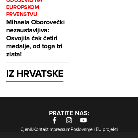
EUROPSKOM
PRVENSTVU
Mihaela Oborovečki
nezaustavljiva:
Osvojila čak četiri
medalje, od toga tri
zlata!
IZ HRVATSKE
PRATITE NAS:
Cjenik
Kontakt
Impressum
Poslovanje i EU projekti
Arhiva digitalnih novina
Uvjeti korištenja
Zaštita privatnosti