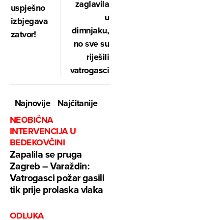
zaglavila
uspješno
u
izbjegava
dimnjaku,
zatvor!
no sve su
riješili
vatrogasci
Najnovije
Najčitanije
NEOBIČNA
INTERVENCIJA U
BEDEKOVČINI
Zapalila se pruga
Zagreb – Varaždin:
Vatrogasci požar gasili
tik prije prolaska vlaka
ODLUKA