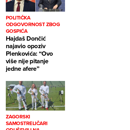
POLITIČKA
ODGOVORNOST ZBOG
GOSPIĆA
Hajdaš Dončić
najavio opoziv
Plenkovića: “Ovo
više nije pitanje
jedne afere”
ZAGORSKI
SAMOSTRELIČARI
ODUŠEVILI NA