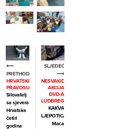
SLJEDEĆE
⟵
⟶
PRETHODNO
NESVAKIDAŠNJA
HRVATSKO
AKCIJA
PRAVOSUĐE...
DVD-A
Silovatelj
LUDBREG
sa sjevera
KAKVA
Hrvatske
LJEPOTICA:
četiri
Maca
godina