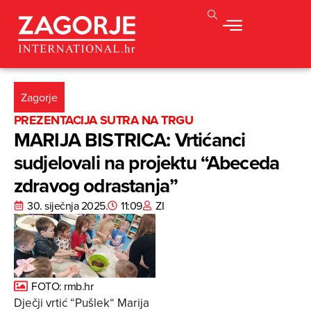
Zagorje
PREZENTACIJA SUTRA NA TRGU
MARIJA BISTRICA: Vrtićanci
sudjelovali na projektu “Abeceda
zdravog odrastanja”
30. siječnja 2025.
11:09
ZI
FOTO: rmb.hr
Dječji vrtić “Pušlek“ Marija