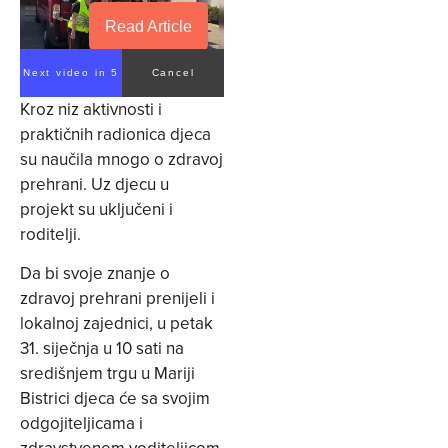
Read Article
Next video in 5
Cancel
Kroz niz aktivnosti i
praktičnih radionica djeca
su naučila mnogo o zdravoj
prehrani. Uz djecu u
projekt su uključeni i
roditelji.
Da bi svoje znanje o
zdravoj prehrani prenijeli i
lokalnoj zajednici, u petak
31. siječnja u 10 sati na
središnjem trgu u Mariji
Bistrici djeca će sa svojim
odgojiteljicama i
zdravstvenom voditeljicom