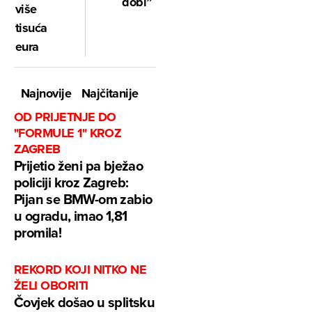
dobi”
više
tisuća
eura
Najnovije
Najčitanije
OD PRIJETNJE DO
"FORMULE 1" KROZ
ZAGREB
Prijetio ženi pa bježao
policiji kroz Zagreb:
Pijan se BMW-om zabio
u ogradu, imao 1,81
promila!
REKORD KOJI NITKO NE
ŽELI OBORITI
Čovjek došao u splitsku