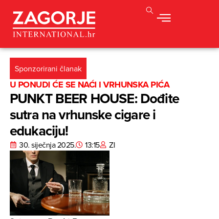
Sponzorirani članak
U PONUDI ĆE SE NAĆI I VRHUNSKA PIĆA
PUNKT BEER HOUSE: Dođite
sutra na vrhunske cigare i
edukaciju!
30. siječnja 2025.
13:15
ZI