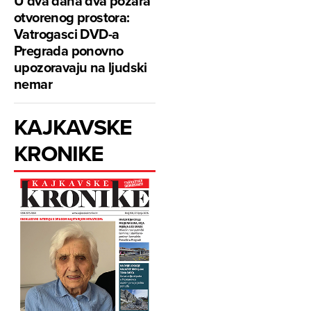
U dva dana dva požara
otvorenog prostora:
Vatrogasci DVD-a
Pregrada ponovno
upozoravaju na ljudski
nemar
KAJKAVSKE
KRONIKE