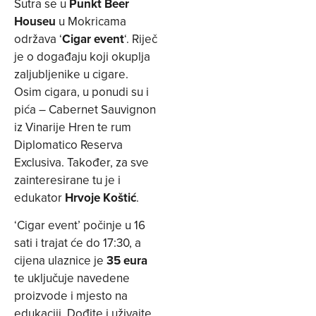
Sutra se u
Punkt Beer
Houseu
u Mokricama
održava ‘
Cigar event
‘. Riječ
je o događaju koji okuplja
zaljubljenike u cigare.
Osim cigara, u ponudi su i
pića – Cabernet Sauvignon
iz Vinarije Hren te rum
Diplomatico Reserva
Exclusiva. Također, za sve
zainteresirane tu je i
edukator
Hrvoje Koštić
.
‘Cigar event’ počinje u 16
sati i trajat će do 17:30, a
cijena ulaznice je
35 eura
te uključuje navedene
proizvode i mjesto na
edukaciji. Dođite i uživajte