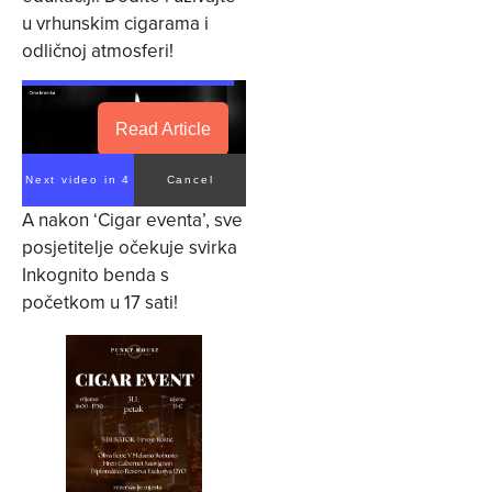
u vrhunskim cigarama i
odličnoj atmosferi!
Read Article
Next video in 4
Cancel
A nakon ‘Cigar eventa’, sve
posjetitelje očekuje svirka
Inkognito benda s
početkom u 17 sati!