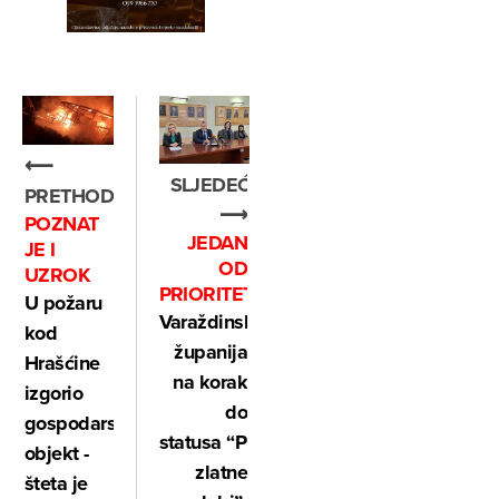
⟵
SLJEDEĆE
PRETHODNO
⟶
POZNAT
JEDAN
JE I
OD
UZROK
PRIORITETA
U požaru
Varaždinska
kod
županija
Hrašćine
na korak
izgorio
do
gospodarski
statusa “Prijatelj
objekt -
zlatne
šteta je