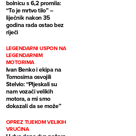
bolnicu s 6,2 promila:
“To je mrtvo tilo” –
liječnik nakon 35
godina rada ostao bez
riječi
LEGENDARNI USPON NA
LEGENDARNIM
MOTORIMA
Ivan Benko i ekipa na
Tomosima osvojili
Stelvio: “Pljeskali su
nam vozači velikih
motora, a mi smo
dokazali da se može”
OPREZ TIJEKOM VELIKIH
VRUĆINA