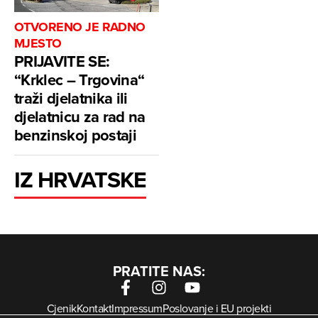
OTVORENO JE RADNO
MJESTO
PRIJAVITE SE:
“Krklec – Trgovina“
traži djelatnika ili
djelatnicu za rad na
benzinskoj postaji
IZ HRVATSKE
PRATITE NAS:
Cjenik
Kontakt
Impressum
Poslovanje i EU projekti