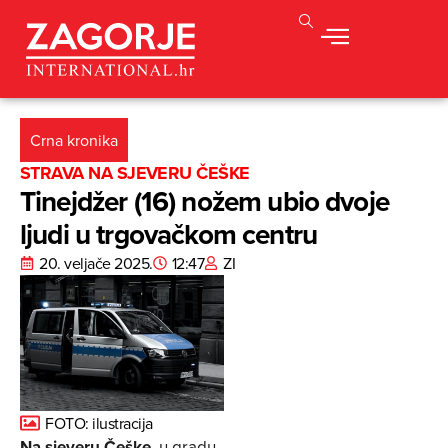
Crna kronika
STRAVA NA SJEVERU ČEŠKE
Tinejdžer (16) nožem ubio dvoje
ljudi u trgovačkom centru
20. veljače 2025.
12:47
ZI
FOTO: ilustracija
Na sjeveru Češke
, u gradu