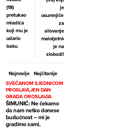
(18)
je
pretukao
osumnjičen
mladića
za
koji mu je
silovanje
udario
maloljetnice
baku
je na
slobodi!
Najnovije
Najčitanije
SVEČANOM SJEDNICOM
PROSLAVLJEN DAN
GRADA OROSLAVJA
ŠIMUNIĆ: Ne čekamo
da nam netko donese
budućnost – mi je
gradimo sami,