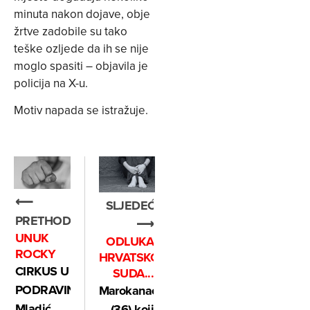
minuta nakon dojave, obje
žrtve zadobile su tako
teške ozljede da ih se nije
moglo spasiti – objavila je
policija na X-u.
Motiv napada se istražuje.
⟵
SLJEDEĆE
PRETHODNO
⟶
UNUK
ODLUKA
ROCKY
HRVATSKOG
CIRKUS U
SUDA...
PODRAVINI:
Marokanac
Mladić
(36) koji