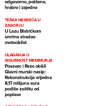
odgovorno, pošteno,
hrabro i zajedno
TEŠKA NESREĆA U
ZAGORJU
U Lazu Bistričkom
smrtno stradao
motociklist
ULAGANJA U
SIGURNOST MEĐIMURJA
Posavec i Rezo obišli
Glavni murski nasip:
Rekonstrukcija vrijedna
8,17 milijuna eura
podiže zaštitu od
poplava