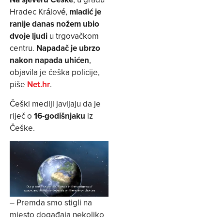
Hradec Králové,
mladić je
ranije danas nožem ubio
dvoje ljudi
u trgovačkom
centru.
Napadač je ubrzo
nakon napada uhićen
,
objavila je češka policije,
piše
Net.hr
.
Češki mediji javljaju da je
riječ o
16-godišnjaku
iz
Češke.
– Premda smo stigli na
mjesto događaja nekoliko