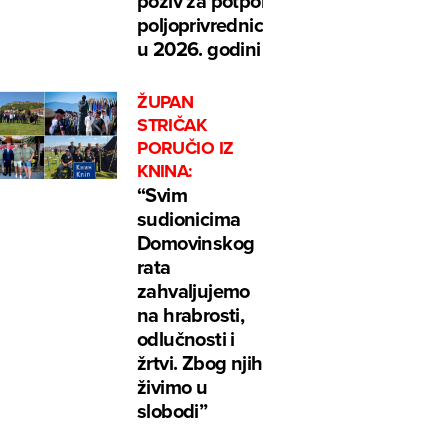
poziv za potpore
poljoprivrednicima
u 2026. godini
ŽUPAN
STRIČAK
PORUČIO IZ
KNINA:
“Svim
sudionicima
Domovinskog
rata
zahvaljujemo
na hrabrosti,
odlučnosti i
žrtvi. Zbog njih
živimo u
slobodi”