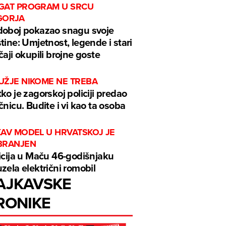
GAT PROGRAM U SRCU
GORJA
oboj pokazao snagu svoje
tine: Umjetnost, legende i stari
čaji okupili brojne goste
UŽJE NIKOME NE TREBA
ko je zagorskoj policiji predao
čnicu. Budite i vi kao ta osoba
KAV MODEL U HRVATSKOJ JE
BRANJEN
icija u Maču 46-godišnjaku
zela električni romobil
AJKAVSKE
RONIKE