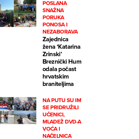
POSLANA
SNAŽNA
PORUKA
PONOSA I
NEZABORAVA
Zajednica
žena ‘Katarina
Zrinski’
Breznički Hum
odala počast
hrvatskim
braniteljima
NA PUTU SU IM
SE PRIDRUŽILI
UČENICI,
MLADEŽ DVD-A
VOĆA I
NAČELNICA