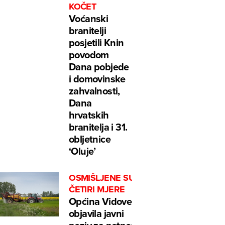
KOČET
Voćanski
branitelji
posjetili Knin
povodom
Dana pobjede
i domovinske
zahvalnosti,
Dana
hrvatskih
branitelja i 31.
obljetnice
‘Oluje’
OSMIŠLJENE SU
ČETIRI MJERE
Općina Vidovec
objavila javni