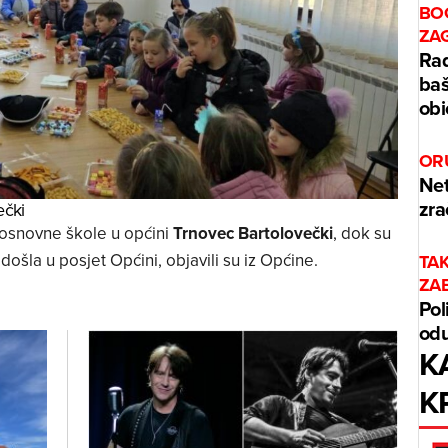
BO
ZA
Rad
baš
obi
OR
Net
zra
ečki
 osnovne škole u općini
Trnovec Bartolovečki
, dok su
došla u posjet Općini, objavili su iz Općine.
TA
ZA
Pol
odu
K
K