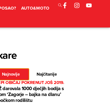
 POSAO?
AUTO&MOTO
kare
Najnovije
Najčitanije
EPI OBIČAJ POKRENUT JOŠ 2019.
 darovala 1000 dječjih bodija s
om ‘Zagorje – bajka na dlanu’
očkom rodilištu