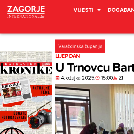
VIJESTI
DOGAĐAN
Varaždinska županija
LIJEP DAN
U Trnovcu Bar
4. ožujka 2025.
15:00
ZI