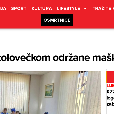
JA
SPORT
KULTURA
LIFESTYLE
TRAŽITE
OSMRTNICE
tolovečkom održane maš
LIJ
KZŽ
log
zab