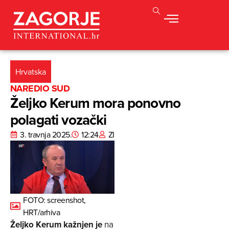
Hrvatska
NAREDIO SUD
Željko Kerum mora ponovno
polagati vozački
3. travnja 2025.
12:24
ZI
FOTO: screenshot,
HRT/arhiva
Željko Kerum
kažnjen je
na