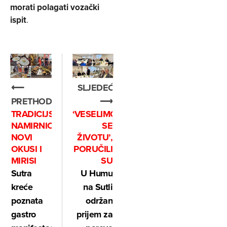
morati polagati vozački
ispit
.
⟵
SLJEDEĆE
PRETHODNO
⟶
TRADICIJSKE
‘VESELIMO
NAMIRNICE,
SE
NOVI
ŽIVOTU’,
OKUSI I
PORUČILI
MIRISI
SU
Sutra
U Humu
kreće
na Sutli
poznata
održan
gastro
prijem za