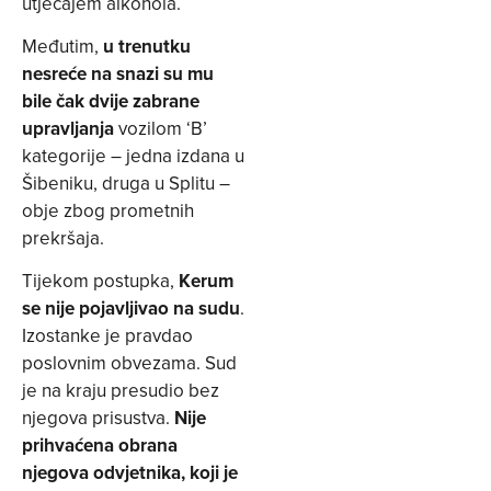
utjecajem alkohola.
Međutim,
u trenutku
nesreće na snazi su mu
bile čak dvije zabrane
upravljanja
vozilom ‘B’
kategorije – jedna izdana u
Šibeniku, druga u Splitu –
obje zbog prometnih
prekršaja.
Tijekom postupka,
Kerum
se nije pojavljivao na sudu
.
Izostanke je pravdao
poslovnim obvezama. Sud
je na kraju presudio bez
njegova prisustva.
Nije
prihvaćena obrana
njegova odvjetnika, koji je