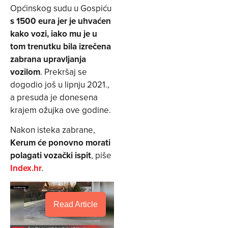
Općinskog sudu u Gospiću
s 1500 eura jer je uhvaćen
kako vozi, iako mu je u
tom trenutku bila izrečena
zabrana upravljanja
vozilom
. Prekršaj se
dogodio još u lipnju 2021.,
a presuda je donesena
krajem ožujka ove godine.
Nakon isteka zabrane,
Kerum će ponovno morati
polagati vozački ispit
, piše
Index.hr
.
Read Article