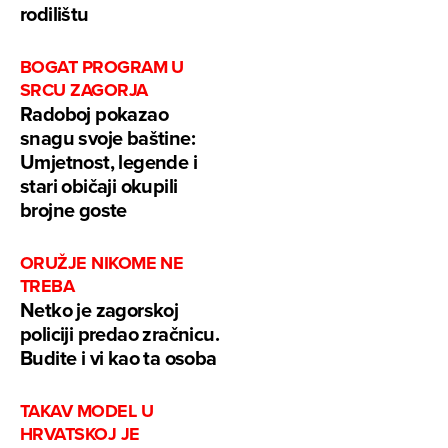
rodilištu
BOGAT PROGRAM U
SRCU ZAGORJA
Radoboj pokazao
snagu svoje baštine:
Umjetnost, legende i
stari običaji okupili
brojne goste
ORUŽJE NIKOME NE
TREBA
Netko je zagorskoj
policiji predao zračnicu.
Budite i vi kao ta osoba
TAKAV MODEL U
HRVATSKOJ JE