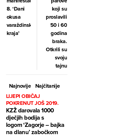
manifestacija,
parove
8. ‘Dani
koji su
okusa
proslavili
varaždinskoga
50 i 60
kraja’
godina
braka.
Otkrili su
svoju
tajnu
Najnovije
Najčitanije
LIJEPI OBIČAJ
POKRENUT JOŠ 2019.
KZŽ darovala 1000
dječjih bodija s
logom ‘Zagorje – bajka
na dlanu’ zabočkom