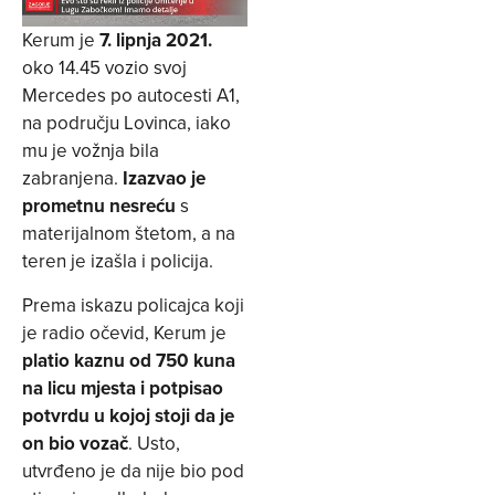
Kerum je
7. lipnja 2021.
oko 14.45 vozio svoj
Mercedes po autocesti A1,
na području Lovinca, iako
mu je vožnja bila
zabranjena.
Izazvao je
prometnu nesreću
s
materijalnom štetom, a na
teren je izašla i policija.
Prema iskazu policajca koji
je radio očevid, Kerum je
platio kaznu od 750 kuna
na licu mjesta i potpisao
potvrdu u kojoj stoji da je
on bio vozač
. Usto,
utvrđeno je da nije bio pod