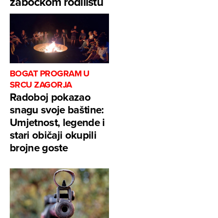
zabočkom rodilištu
BOGAT PROGRAM U
SRCU ZAGORJA
Radoboj pokazao
snagu svoje baštine:
Umjetnost, legende i
stari običaji okupili
brojne goste