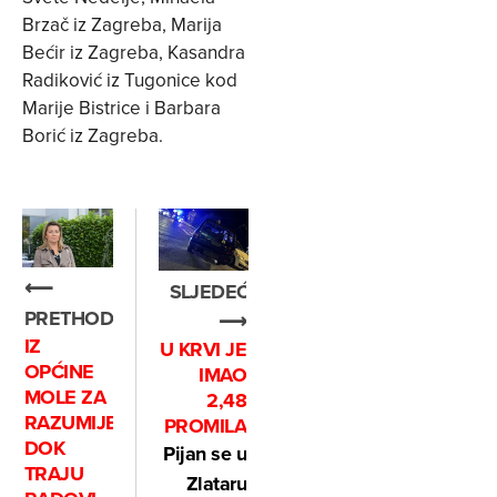
Brzač iz Zagreba, Marija
Bećir iz Zagreba, Kasandra
Radiković iz Tugonice kod
Marije Bistrice i Barbara
Borić iz Zagreba.
⟵
SLJEDEĆE
PRETHODNO
⟶
IZ
U KRVI JE
OPĆINE
IMAO
MOLE ZA
2,48
RAZUMIJEVANJE
PROMILA
DOK
Pijan se u
TRAJU
Zlataru