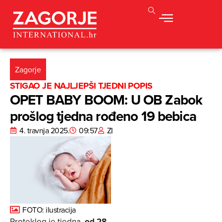
Zagorje
STIGAO JE NAJLJEPŠI TJEDNI POPIS
OPET BABY BOOM: U OB Zabok
prošlog tjedna rođeno 19 bebica
4. travnja 2025.
09:57
ZI
FOTO: ilustracija
Proteklog je tjedna,
od 28.