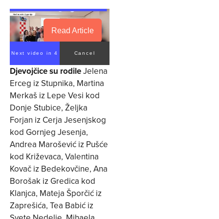
Read Article
Next video in 4
Cancel
Djevojčice su rodile
Jelena
Erceg iz Stupnika, Martina
Merkaš iz Lepe Vesi kod
Donje Stubice, Željka
Forjan iz Cerja Jesenjskog
kod Gornjeg Jesenja,
Andrea Marošević iz Pušće
kod Križevaca, Valentina
Kovač iz Bedekovčine, Ana
Borošak iz Gredica kod
Klanjca, Mateja Šporčić iz
Zaprešića, Tea Babić iz
Svete Nedelje, Mihaela