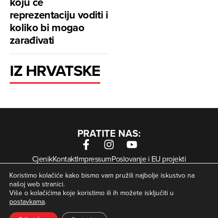
koju će
reprezentaciju voditi i
koliko bi mogao
zarađivati
IZ HRVATSKE
PRATITE NAS:
Cjenik
Kontakt
Impressum
Poslovanje i EU projekti
Arhiva digitalnih novina
Uvjeti korištenja
Zaštita privatnosti
Koristimo kolačiće kako bismo vam pružili najbolje iskustvo na
Kolačići
našoj web stranici.
Više o kolačićima koje koristimo ili ih možete isključiti u
postavkama
.
© Zagorje International – Sva prava pridržana | Developed
krMedia
by