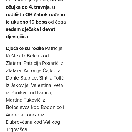
ožujka do 4. travnja
, u
rodilištu OB Zabok rođeno
je ukupno 19 beba
od čega
sedam dječaka i devet
djevojčica
.
Dječake su rodile
Patricija
Kuštek iz Belca kod
Zlatara, Patricija Posarić iz
Zlatara, Antonija Čajko iz
Donje Stubice, Sintija Tolić
iz Jakovlja, Valentina Iveta
iz Punikvi kod Ivanca,
Martina Tuković iz
Beloslavca kod Bedenice i
Andreja Lončar iz
Dubrovčana kod Velikog
Trgovišća.