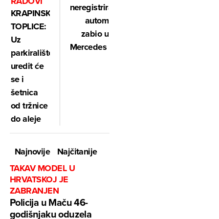
RADOVI
neregistriranim
KRAPINSKE
autom
TOPLICE:
zabio u
Uz
Mercedes
parkiralište,
uredit će
se i
šetnica
od tržnice
do aleje
Najnovije
Najčitanije
TAKAV MODEL U
HRVATSKOJ JE
ZABRANJEN
Policija u Maču 46-
godišnjaku oduzela