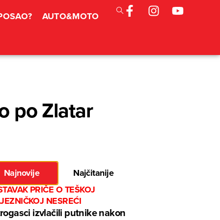
 POSAO?
AUTO&MOTO
o po Zlatar
Najnovije
Najčitanije
TAVAK PRIČE O TEŠKOJ
LJEZNIČKOJ NESREĆI
rogasci izvlačili putnike nakon