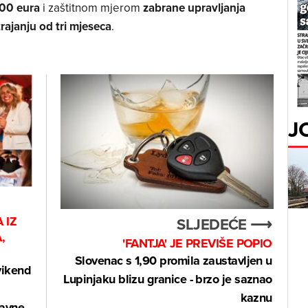
00 eura
i zaštitnom mjerom
zabrane upravljanja
rajanju od tri mjeseca
.
J
 IZ
SLJEDEĆE ⟶
,
'FANTJA' JE PREVIŠE POPIO
Slovenac s 1,90 promila zaustavljen u
ikend
Lupinjaku blizu granice - brzo je saznao
kaznu
ravne