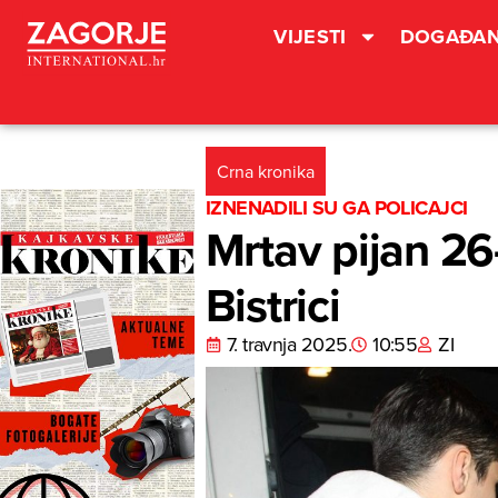
VIJESTI
DOGAĐAN
Crna kronika
IZNENADILI SU GA POLICAJCI
Mrtav pijan 26
Bistrici
7. travnja 2025.
10:55
ZI