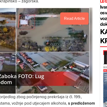
U krapinsko – zagorska.
LE
Iva
osv
voz
Read Article
dok
K
K
rijedlog zbog počinjenog prekršaja iz čl. 199.,
stama, vožnje pod utjecajem alkohola,
s predloženom