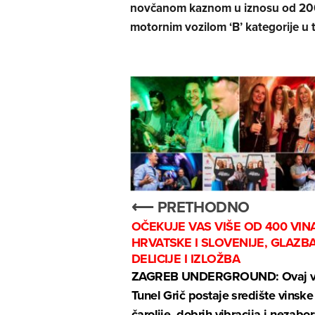
novčanom kaznom u iznosu od 20
motornim vozilom ‘B’ kategorije u t
⟵ PRETHODNO
OČEKUJE VAS VIŠE OD 400 VINA
HRVATSKE I SLOVENIJE, GLAZBA
DELICIJE I IZLOŽBA
ZAGREB UNDERGROUND: Ovaj v
Tunel Grič postaje središte vinske
čarolije, dobrih vibracija i nezabo