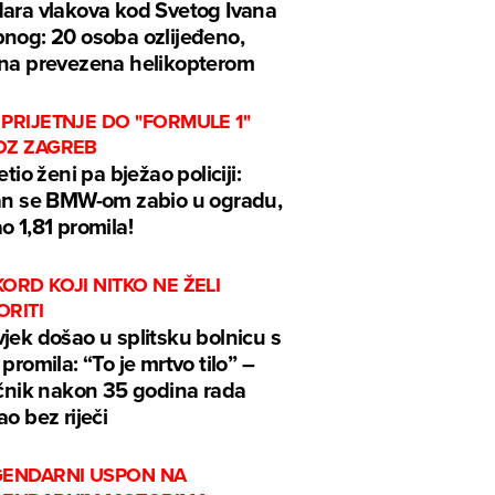
ara vlakova kod Svetog Ivana
nog: 20 osoba ozlijeđeno,
na prevezena helikopterom
PRIJETNJE DO "FORMULE 1"
OZ ZAGREB
jetio ženi pa bježao policiji:
an se BMW-om zabio u ogradu,
o 1,81 promila!
ORD KOJI NITKO NE ŽELI
ORITI
jek došao u splitsku bolnicu s
 promila: “To je mrtvo tilo” –
ečnik nakon 35 godina rada
ao bez riječi
GENDARNI USPON NA