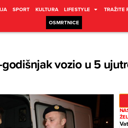
JA
SPORT
KULTURA
LIFESTYLE
TRAŽITE
OSMRTNICE
-godišnjak vozio u 5 ujutr
NAS
ŽE
Vat