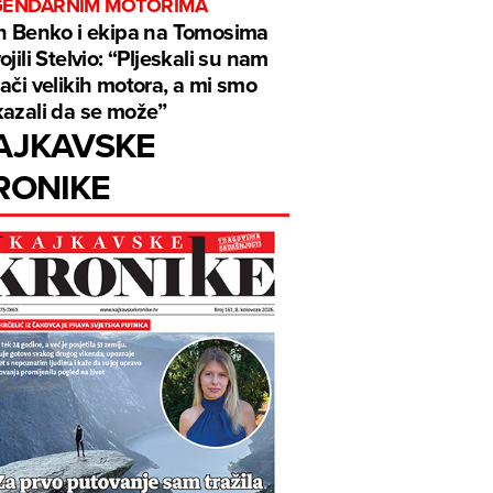
GENDARNIM MOTORIMA
n Benko i ekipa na Tomosima
ojili Stelvio: “Pljeskali su nam
ači velikih motora, a mi smo
azali da se može”
AJKAVSKE
RONIKE