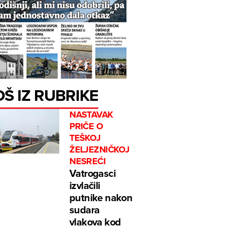
OŠ IZ RUBRIKE
NASTAVAK
PRIČE O
TEŠKOJ
ŽELJEZNIČKOJ
NESREĆI
Vatrogasci
izvlačili
putnike nakon
sudara
vlakova kod