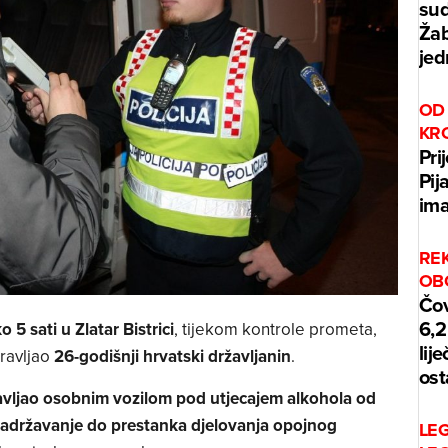
sud
Žab
jed
OD 
KR
Pri
Pij
ima
REK
OB
Čov
6,2
o 5 sati u Zlatar Bistrici
, tijekom kontrole prometa,
lij
pravljao
26-godišnji hrvatski državljanin
.
ost
vljao osobnim vozilom pod utjecajem alkohola od
adržavanje do prestanka djelovanja opojnog
LE