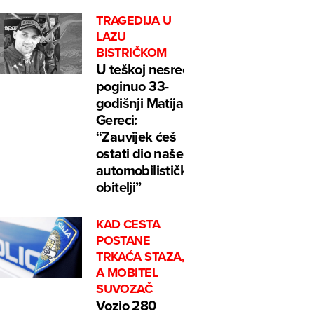
TRAGEDIJA U
LAZU
BISTRIČKOM
U teškoj nesreći
poginuo 33-
godišnji Matija
Gereci:
“Zauvijek ćeš
ostati dio naše
automobilističke
obitelji”
KAD CESTA
POSTANE
TRKAĆA STAZA,
A MOBITEL
SUVOZAČ
Vozio 280