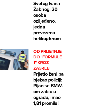
Svetog Ivana
Žabnog: 20
osoba
ozlijeđeno,
jedna
prevezena
helikopterom
OD PRIJETNJE
DO "FORMULE
1" KROZ
ZAGREB
Prijetio ženi pa
bježao policiji:
Pijan se BMW-
om zabio u
ogradu, imao
1,81 promila!