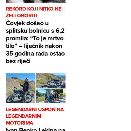
REKORD KOJI NITKO NE
ŽELI OBORITI
Čovjek došao u
splitsku bolnicu s 6,2
promila: “To je mrtvo
tilo” – liječnik nakon
35 godina rada ostao
bez riječi
LEGENDARNI USPON NA
LEGENDARNIM
MOTORIMA
Ivan Benko i ekipa na