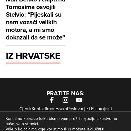
Tomosima osvojili
Stelvio: “Pljeskali su
nam vozači velikih
motora, a mi smo
dokazali da se može”
IZ HRVATSKE
PRATITE NAS:
Cjenik
Kontakt
Impressum
Poslovanje i EU projekti
Arhiva digitalnih novina
Uvjeti korištenja
Zaštita privatnosti
Koristimo kolačiće kako bismo vam pružili najbolje iskustvo na
Kolačići
našoj web stranici.
Više o kolačićima koje koristimo ili ih možete isključiti u