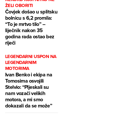
ŽELI OBORITI
Čovjek došao u splitsku
bolnicu s 6,2 promila:
“To je mrtvo tilo” –
liječnik nakon 35
godina rada ostao bez
riječi
LEGENDARNI USPON NA
LEGENDARNIM
MOTORIMA
Ivan Benko i ekipa na
Tomosima osvojili
Stelvio: “Pljeskali su
nam vozači velikih
motora, a mi smo
dokazali da se može”