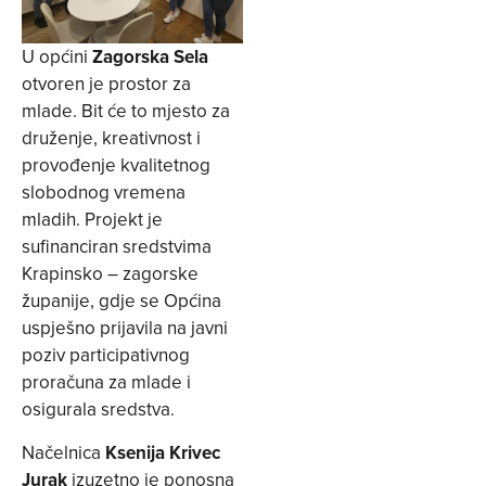
U općini
Zagorska Sela
otvoren je prostor za
mlade. Bit će to mjesto za
druženje, kreativnost i
provođenje kvalitetnog
slobodnog vremena
mladih. Projekt je
sufinanciran sredstvima
Krapinsko – zagorske
županije, gdje se Općina
uspješno prijavila na javni
poziv participativnog
proračuna za mlade i
osigurala sredstva.
Načelnica
Ksenija Krivec
Jurak
izuzetno je ponosna