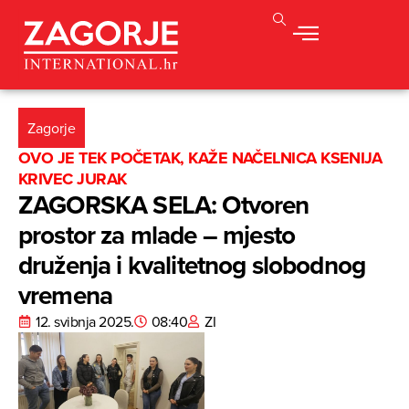
Zagorje
OVO JE TEK POČETAK, KAŽE NAČELNICA KSENIJA
KRIVEC JURAK
ZAGORSKA SELA: Otvoren
prostor za mlade – mjesto
druženja i kvalitetnog slobodnog
vremena
12. svibnja 2025.
08:40
ZI