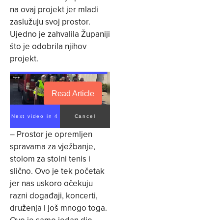
na ovaj projekt jer mladi
zaslužuju svoj prostor.
Ujedno je zahvalila Županiji
što je odobrila njihov
projekt.
Read Article
Next video in 4
Cancel
– Prostor je opremljen
spravama za vježbanje,
stolom za stolni tenis i
slično. Ovo je tek početak
jer nas uskoro očekuju
razni događaji, koncerti,
druženja i još mnogo toga.
Ovo je samo jedan dio