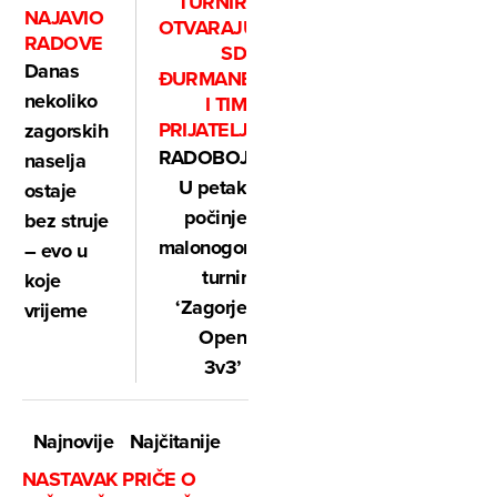
TURNIR
NAJAVIO
OTVARAJU
RADOVE
SD
Danas
ĐURMANEC
nekoliko
I TIM
PRIJATELJI
zagorskih
RADOBOJ:
naselja
U petak
ostaje
počinje
bez struje
malonogometni
– evo u
turnir
koje
‘Zagorje
vrijeme
Open
3v3’
Najnovije
Najčitanije
NASTAVAK PRIČE O