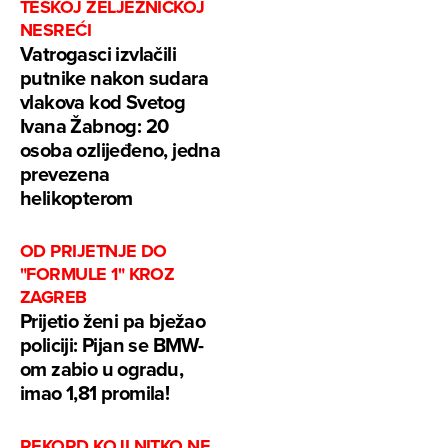
TEŠKOJ ŽELJEZNIČKOJ
NESREĆI
Vatrogasci izvlačili
putnike nakon sudara
vlakova kod Svetog
Ivana Žabnog: 20
osoba ozlijeđeno, jedna
prevezena
helikopterom
OD PRIJETNJE DO
"FORMULE 1" KROZ
ZAGREB
Prijetio ženi pa bježao
policiji: Pijan se BMW-
om zabio u ogradu,
imao 1,81 promila!
REKORD KOJI NITKO NE