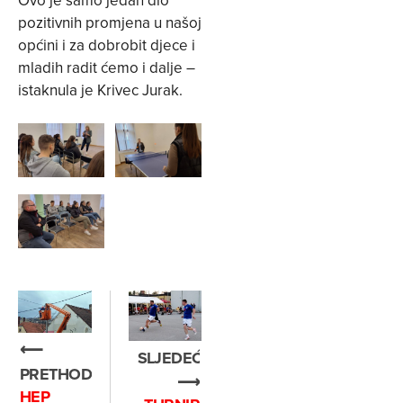
pozitivnih promjena u našoj
općini i za dobrobit djece i
mladih radit ćemo i dalje –
istaknula je Krivec Jurak.
⟵
SLJEDEĆE
PRETHODNO
⟶
HEP