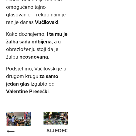
omogućeno tajno
glasovanje – rekao nam je
ranije danas
Vučilovski
.
Kako doznajemo,
i ta mu je
žalba sada odbijena
, a u
obrazloženju stoji da je
žalba
neosnovana
.
Podsjetimo, Vučilovski je u
drugom krugu
za samo
jedan glas
izgubio od
Valentine Presečki
.
SLJEDEĆE
⟵