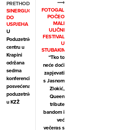
⟶
PRETHODNO
FOTOGALERIJA:
SINERGIJOM
POČEO
DO
MALI
USPJEHA
ULIČNI
U
FESTIVAL
Poduzetničkom
U
centru u
STUBAKIMA
Krapini
“Tko to
održana
neće doći
sedma
zapjevati
konferencija
s Jasnom
posvećena
Zlokić,
poduzetnicama
Queen
u KZŽ
tribute
bandom i
već
večeras s