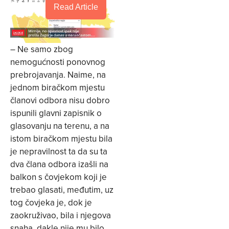
Read Article
– Ne samo zbog
nemogućnosti ponovnog
prebrojavanja. Naime, na
jednom biračkom mjestu
članovi odbora nisu dobro
ispunili glavni zapisnik o
glasovanju na terenu, a na
istom biračkom mjestu bila
je nepravilnost ta da su ta
dva člana odbora izašli na
balkon s čovjekom koji je
trebao glasati, međutim, uz
tog čovjeka je, dok je
zaokruživao, bila i njegova
snaha, dakle nije mu bilo