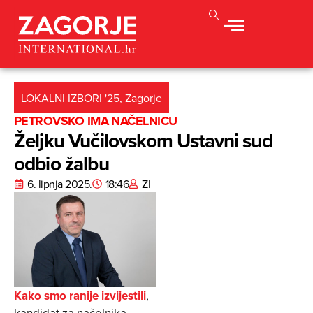
LOKALNI IZBORI '25
,
Zagorje
PETROVSKO IMA NAČELNICU
Željku Vučilovskom Ustavni sud
odbio žalbu
6. lipnja 2025.
18:46
ZI
Kako smo ranije izvijestili
,