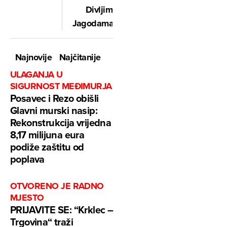
Divljim
Jagodama?”
Najnovije
Najčitanije
ULAGANJA U
SIGURNOST MEĐIMURJA
Posavec i Rezo obišli
Glavni murski nasip:
Rekonstrukcija vrijedna
8,17 milijuna eura
podiže zaštitu od
poplava
OTVORENO JE RADNO
MJESTO
PRIJAVITE SE: “Krklec –
Trgovina“ traži