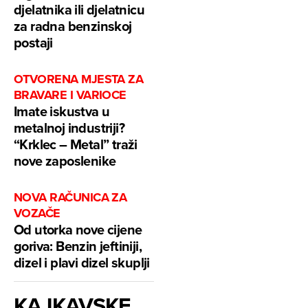
djelatnika ili djelatnicu
za radna benzinskoj
postaji
OTVORENA MJESTA ZA
BRAVARE I VARIOCE
Imate iskustva u
metalnoj industriji?
“Krklec – Metal” traži
nove zaposlenike
NOVA RAČUNICA ZA
VOZAČE
Od utorka nove cijene
goriva: Benzin jeftiniji,
dizel i plavi dizel skuplji
KAJKAVSKE