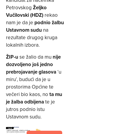
kandidat za načelnika
Petrovskog
Željko
Vučilovski (HDZ)
rekao
nam je da je
podnio žalbu
Ustavnom sudu
na
rezultate drugog kruga
lokalnih izbora.
ŽIP-u
se žalio da mu
nije
dozvoljeno još jedno
prebrojavanje glasova
‘u
miru’, budući da je u
prostorima Općine te
večeri bio kaos, no
ta mu
je žalba odbijena
te je
jutros podnio istu
Ustavnom sudu.