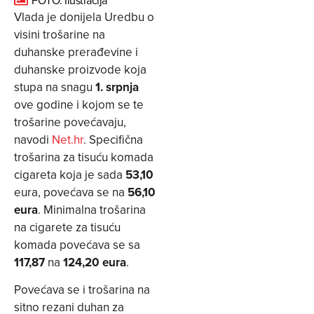
Vlada je donijela Uredbu o
visini trošarine na
duhanske prerađevine i
duhanske proizvode koja
stupa na snagu
1. srpnja
ove godine i kojom se te
trošarine povećavaju,
navodi
Net.hr
. Specifična
trošarina za tisuću komada
cigareta koja je sada
53,10
eura, povećava se na
56,10
eura
. ­Minimalna trošarina
na cigarete za tisuću
komada povećava se sa
117,87
na
124,20 eura
.
Povećava se i trošarina na
sitno rezani duhan za