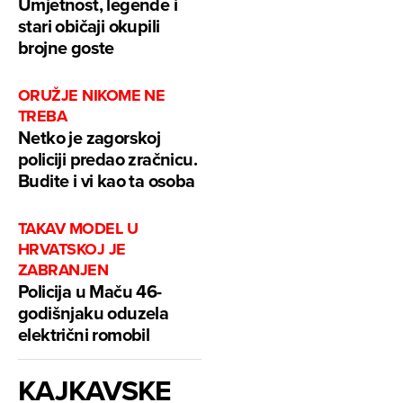
Umjetnost, legende i
stari običaji okupili
brojne goste
ORUŽJE NIKOME NE
TREBA
Netko je zagorskoj
policiji predao zračnicu.
Budite i vi kao ta osoba
TAKAV MODEL U
HRVATSKOJ JE
ZABRANJEN
Policija u Maču 46-
godišnjaku oduzela
električni romobil
KAJKAVSKE