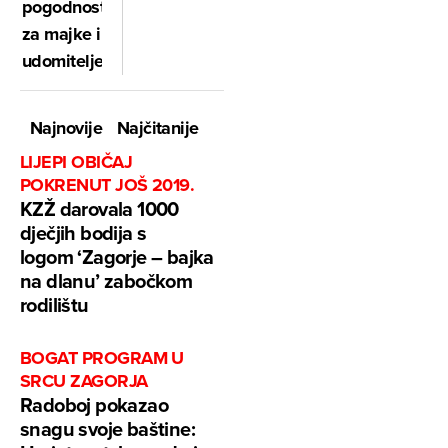
pogodnosti
za majke i
udomitelje
Najnovije
Najčitanije
LIJEPI OBIČAJ
POKRENUT JOŠ 2019.
KZŽ darovala 1000
dječjih bodija s
logom ‘Zagorje – bajka
na dlanu’ zabočkom
rodilištu
BOGAT PROGRAM U
SRCU ZAGORJA
Radoboj pokazao
snagu svoje baštine: