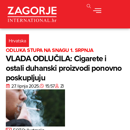
Hrvatska
ODLUKA STUPA NA SNAGU 1. SRPNJA
VLADA ODLUČILA: Cigarete i
ostali duhanski proizvodi ponovno
poskupljuju
27. lipnja 2025.
15:57
ZI
FOTO: Ilustracija