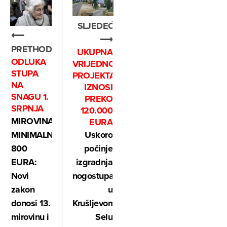
SLJEDEĆE
⟵
⟶
PRETHODNO
UKUPNA
ODLUKA
VRIJEDNOST
STUPA
PROJEKTA
NA
IZNOSI
SNAGU 1.
PREKO
SRPNJA
120.000
MIROVINA
EURA
MINIMALNO
Uskoro
800
počinje
EURA:
izgradnja
Novi
nogostupa
zakon
u
donosi 13.
Krušljevom
mirovinu i
Selu