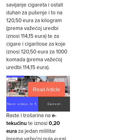
savijanje cigareta i ostali
duhan za pušenje i to na
120,50 eura za kilogram
(prema važećoj uredbi
iznosi 114,15 eura) te za
cigare i cigarilose za koje
iznosi 120,50 eura za 1000
komada (prema važećoj
uredbi 114,15 eura).
Read Article
Next video in 5
Cancel
Raste i trošarina na
e-
tekućinu
te iznosi
0,20
eura
za jedan mililitar
(prema važećoj nula eura)