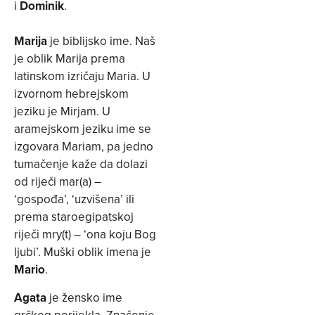
i
Dominik
.
Marija
je biblijsko ime. Naš
je oblik Marija prema
latinskom izričaju Maria. U
izvornom hebrejskom
jeziku je Mirjam. U
aramejskom jeziku ime se
izgovara Mariam, pa jedno
tumačenje kaže da dolazi
od riječi mar(a) –
‘gospođa’, ‘uzvišena’ ili
prema staroegipatskoj
riječi mry(t) – ‘ona koju Bog
ljubi’. Muški oblik imena je
Mario
.
Agata
je žensko ime
grčkog porijekla. Značenje