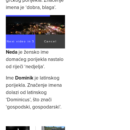
imena je ‘dobra, blaga’.
Next video in 4
Cancel
Neda
je žensko ime
domaćeg porijekla nastalo
od riječi ‘nedjelja’.
Ime
Dominik
je latinskog
porijekla. Značenje imena
dolazi od latinskog
‘Dominicus’, što znači
‘gospodski, gospodarski’.