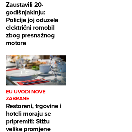
Zaustavili 20-
godišnjakinju:
Policija joj oduzela
električni romobil
zbog presnažnog
motora
EU UVODI NOVE
ZABRANE
Restorani, trgovine i
hoteli moraju se
pripremiti: Stižu
velike promjene