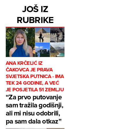
JOŠ IZ
RUBRIKE
ANA KRČELIĆ IZ
ČAKOVCA JE PRAVA
SVJETSKA PUTNICA - IMA
TEK 24 GODINE, A VEĆ
JE POSJETILA 51 ZEMLJU
“Za prvo putovanje
sam tražila godišnji,
ali mi nisu odobrili,
pa sam dala otkaz”