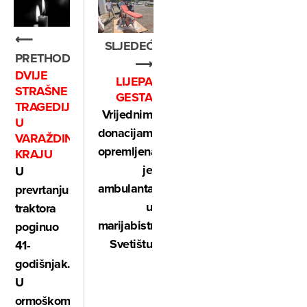
⟵
SLJEDEĆE
PRETHODNO
⟶
DVIJE
LIJEPA
STRAŠNE
GESTA
TRAGEDIJE
Vrijednim
U
donacijama
VARAŽDINSKOM
opremljena
KRAJU
je
U
ambulanta
prevrtanju
u
traktora
marijabistričkom
poginuo
Svetištu
41-
godišnjak.
U
ormoškom