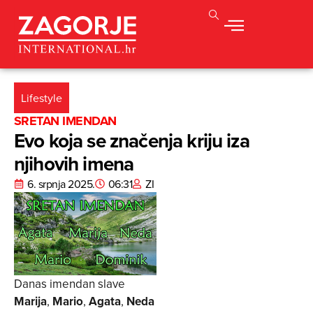
Lifestyle
SRETAN IMENDAN
Evo koja se značenja kriju iza
njihovih imena
6. srpnja 2025.
06:31
ZI
Danas imendan slave
Marija
,
Mario
,
Agata
,
Neda