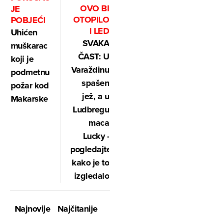
OVO BI
JE
OTOPILO
POBJEĆI
I LED
Uhićen
SVAKA
muškarac
ČAST: U
koji je
Varaždinu
podmetnuo
spašen
požar kod
jež, a u
Makarske
Ludbregu
maca
Lucky -
pogledajte
kako je to
izgledalo
Najnovije
Najčitanije