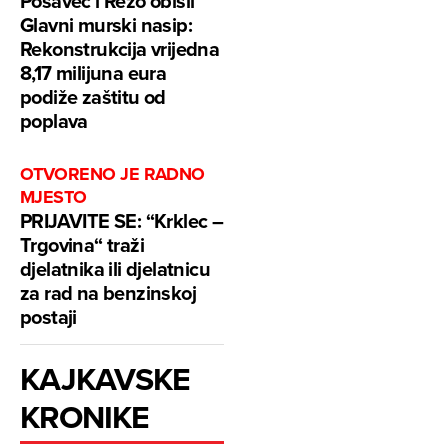
Posavec i Rezo obišli
Glavni murski nasip:
Rekonstrukcija vrijedna
8,17 milijuna eura
podiže zaštitu od
poplava
OTVORENO JE RADNO
MJESTO
PRIJAVITE SE: “Krklec –
Trgovina“ traži
djelatnika ili djelatnicu
za rad na benzinskoj
postaji
KAJKAVSKE
KRONIKE