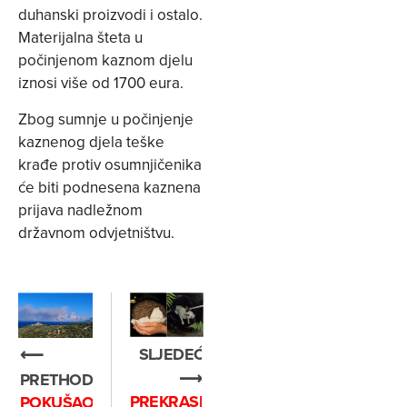
duhanski proizvodi i ostalo.
Materijalna šteta u
počinjenom kaznom djelu
iznosi više od 1700 eura.
Zbog sumnje u počinjenje
kaznenog djela teške
krađe protiv osumnjičenika
će biti podnesena kaznena
prijava nadležnom
državnom odvjetništvu.
SLJEDEĆE
⟵
⟶
PRETHODNO
PREKRASNO:
POKUŠAO