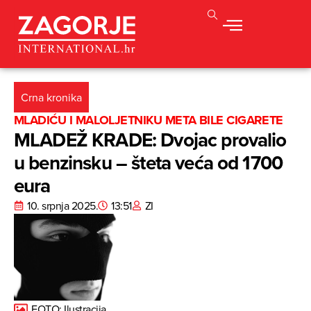
Crna kronika
MLADIĆU I MALOLJETNIKU META BILE CIGARETE
MLADEŽ KRADE: Dvojac provalio
u benzinsku – šteta veća od 1700
eura
10. srpnja 2025.
13:51
ZI
FOTO: Ilustracija